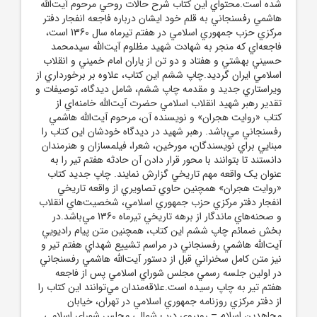
شده است.محتواي اين کتاب شرح حالات روحي مرحوم آيت‌الله
هاشمي رفسنجاني به قلم خود ايشان درباره فاجعه انفجار دفتر
مرکزي حزب جمهوري اسلامي در هفتم تيرماه سال 1360 است،
فاجعه‌اي که منجر به شهادت شهيد مظلوم آيت‌الله سيدمحمد
حسيني بهشتي و هفتاد و دو تن از ياران امام خميني و انقلاب
اسلامي ايران گرديد.چاپ ششم اين کتاب، علاوه بر برخورداري از
ويراستاري جديد و مقدمه چاپ ششم، شامل ديدگاه، توصيفات و
تقدير رهبر شهيد انقلاب اسلامي حضرت آيت‌الله خامنه‌اي از
کتاب «روايت هجران» و نويسنده آن، مرحوم آيت‌الله هاشمي
رفسنجاني مي‌باشد. رهبر شهيد در ديدگاه خودشان اين کتاب را
مبنايي براي نويسندگان، مورخين، شعرا، فيلمسازان و هنرمندان
دانستند تا بتوانند با محور قرار دادن آن حادثه هفتم تير را به
عنوان يک واقعه مهم تاريخي گزارش نمايند. چاپ جديد کتاب
«روايت هجران» همچنين حاوي تصاويري از واقعه تاريخي
انفجار دفتر مرکزي حزب جمهوري اسلامي، شخصيت‌هاي انقلاب
و صحنه‌هاي ماندگار از برهه‌ تاريخي تيرماه 1360 مي‌باشد.در
بخش ضمائم چاپ ششم اين کتاب، همچنين متن پيام راديويي
آيت‌الله هاشمي رفسنجاني در مراسم تشييع شهداي هفتم تير و
نيز متن کامل سخنراني قبل از دستور آيت‌الله هاشمي رفسنجاني
در اولين جلسه رسمي مجلس شوراي اسلامي پس از فاجعه
هفتم تير به چاپ رسيده است.علاقه‌مندان مي‌توانند اين کتاب را
از دفتر مرکزي روزنامه جمهوري اسلامي در تهران، خيابان
مجاهدين اسلام – روبروي درب شمالي مجلس شوراي اسلامي