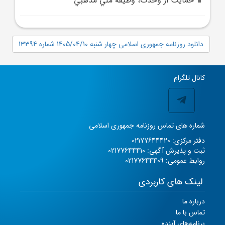
حمايت از وحدت، وظيفه ملي مذهبي
دانلود روزنامه جمهوری اسلامی چهار شنبه 1405/04/10 شماره 13394
کانال تلگرام
شماره های تماس روزنامه جمهوری اسلامی
دفتر مرکزی: 02177644420
ثبت و پذیرش آگهی: 02177644410
روابط عمومی: 02177644409
لینک های کاربردی
درباره ما
تماس با ما
برنامه‌های آینده