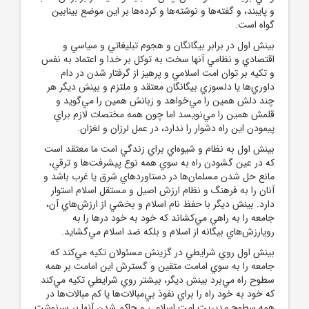
و پايبند، و گفته‌ها و نوشته‌ها و کرده‌ها بر اين موضع بينابين
گواه است.
بينش اول در برابر بيگانگان و هجوم تبليغاتي و سياسي و
اقتصادي و نظامي آنها سخت به توکل بر خدا و اعتماد به نفس
و تکيه بر توان امت اسلامي و پرهيز از گرفتار شدن در دام
داوري‌ها يا دلسوزي بيگانگان معتقد و ملتزم و بينش ديگر هر
چند دلش همين را مي‌خواهد و زبانش همين را مي‌گويد و
قلمش همين را مي‌نويسد اما چون همه مختصات لازم براي
پيمودن اين راه دشوار را ندارد، در عمل لرزان و لغزان.
بينش اول به نظام و شيوه‌اي براي زندگي امت ما معتقد است
که در عين گشودن راه به سوي همه نوع پيشرفت‌ها و ترقي،
مانع حل شدن مسلمان‌ها در دستاوردهاي شرق يا غرب باشد و
آنان را به فرهنگ و نظام ارزش اصيل و مستقل اسلام استوار
دارد. بينش ديگر با حفظ نام اسلام و بخشي از ارزش‌هاي آن،
جامعه را به راهي مي‌کشاند که خود به خود درها را به
رويارزش‌هاي بيگانه از اسلام و بلکه ضد اسلام مي‌گشايد.
بينش اول روي شرايطي در گزينش مسئولان تکيه مي‌کند که
جامعه را به سوي امامت متقين و گسترش اين امامت بر همه
سطوح راه مي‌برد بينش ديگر، بيشتر روي شرايطي تکيه مي‌کند
که خود به خود راه را براي نفوذ بي‌مبالات‌ها يا کم مبالات‌ها در
همه سطوح مديريت امت اسلامي و حاکم شدن آنها بر سرنوشت