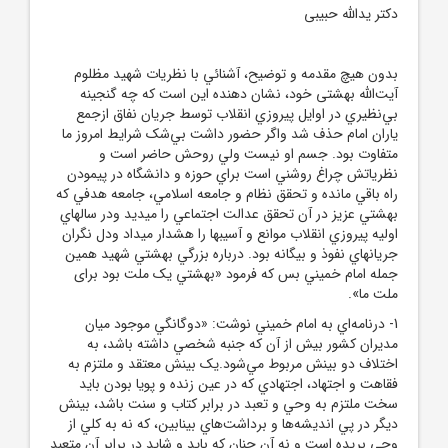
دکتر یدالله حبیبی
بدون هيچ مقدمه و توضيح، آشنائي با نظريات شهيد مظلوم
آیت‌الله بهشتی خود، نشان دهنده اين است که چه گنجينه
بي‌نظيري در اوايل پيروزي انقلاب توسط جريان نفاق ازجمع
ياران امام حذف شد واگر حضور داشت بي‌شک شرايط امروز ما
متفاوت بود. جسم او نيست ولي روحش حاضر است و
نظرياتش چراغ روشني است براي حوزه و دانشگاه در پيمودن
راه باقي مانده و تحقق نظام و جامعه اسلامي، جامعه هدفي که
بهشتي عزيز در آن تحقق عدالت اجتماعي را ميديد ودر سالهاي
اوليه پيروزي انقلاب موانع و آسيبها را هشدار ميداد ودل نگران
جريانهاي نفوذ و بيگانه بود. درباره بزرگي بهشتي شهيد همين
جمله امام خميني بس که فرمود «بهشتي يک ملت بود برای
ملت ما».
1- درنامه‌اي به امام خميني نوشت: «دوگانگي موجود ميان
مديران کشور بيش از آن که جنبه شخصي داشته باشد، به
اختلاف دو بينش مربوط مي‌شود.يک بينش معتقد و ملتزم به
فقاهت و اجتهاد، اجتهادي که در عين زنده و پويا بودن بايد
سخت ملتزم به وحي و تعبد در برابر کتاب و سنت باشد، بينش
ديگر در پي انديشه‌ها و برداشت‌هاي بينابين، که نه به کلي از
وحي بريده است و نه آن چنان که بايد و شايد در برابر آن متعبد