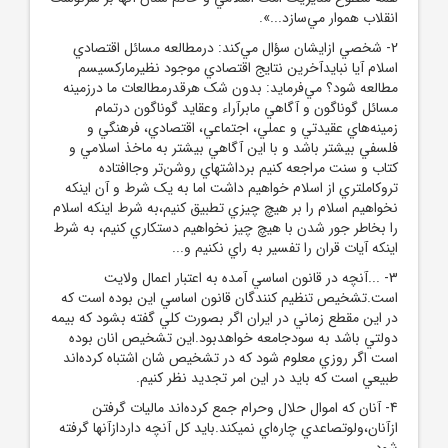
انقلاب هموار مي‌سازد...».
2- شخصي ازايشان سؤال مي‌کند: درمطالعه مسائل اقتصادي
اسلام آيا نبايدآخرين نتايج اقتصادي موجود نظيرمارکسيسم
مطالعه شود؟ مي‌فرمايد: بدون شک هرقدرمطالعات ما درزمينه
مسائل گوناگون و آگاهي مابرآراء وعقايد گوناگون درتمام
زمينه‌هاي عقيدتي و عملي، اجتماعي، اقتصادي، فرهنگي و
فلسفي بيشتر باشد و با اين آگاهي بيشتر به ماخذ اسلامي و
کتاب و سنت مراجعه کنيم برداشتهاي روشن‌تر وجاافتاده
تروکاملتري از اسلام خواهيم داشت اما به يک شرط و آن اينکه
نخواهيم اسلام را بر هيچ چيزي تطبيق کنيم،به شرط اينکه اسلام
را بخاطر جور شدن با هيچ چيز نخواهيم دستکاري کنيم، به شرط
اينکه آيات قران را تفسير به راي نکنيم و...
3- ...آنچه در قانون اساسي آمده به اعتبار اعمال ولايت
است.تشخيص تنظيم کنندگان قانون اساسي اين بوده است که
در اين مقطع زماني در ايران اگر بصورت کلي گفته بشود که بيمه
دولتي باشد به سودجامعه خواهدبود.اين تشخيص انان بوده
است اگر روزي معلوم شود که در تشخيص شان اشتباه کرده‌اند
طبيعي است که بايد در اين امر تجديد نظر کنيم.
4- آنان که اموال حلال وحرام جمع کرده‌اند ماليات گرفتن
ازآنان،ولوتصاعدي چاره‌اي نميکند.بايد کل آنچه داردازآنها گرفته
شود.