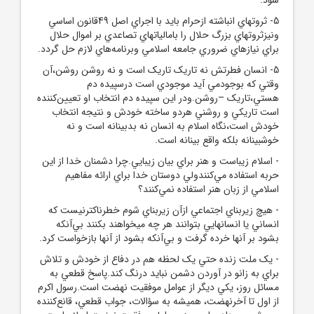
5- ثروتهاي انباشته ازحرام بايد با اجراي اصل 49قانون اساسي
ونيزثروتهاي بزرگ حلال را بامالياتهاي تصاعدي بر اموال حلال
براي نيازهاي ضروري جامعه اسلامي وبرنامه‌هاي لازم حل گردد.
5- انسان فطرتش نه تاريک تاريک است و نه روشن روشن،آن
وقتي که بوجودمي آيد موجودي است درسپيده دم
هستي،تاريک –روشن.ودر اين سپيده دم انتخاب او تعيين‌کننده
است تاريکي و روشني هردو ساخته خودش و نتيجه انتخاب
خودش است،نگاه اسلام به انسان نه بدبينانه است و نه
خوشبينانه بلکه واقع بينانه است.
- اسلام زيباست و هنر براي بيان زيبايي.چرا دشمنان خدا از اين
حربه استفاده مي‌کنندولي دوستان خدا براي ارائه مفاهيم
اسلامي از زبان هنر استفاده نمي‌کنند؟
- ‌هيچ زيربناي اجتماعي ازآن زيربناي شوم خطرناکترنيست که
انساني يا انسانهايي بتوانند هر چه ميخواهند بکنند بي‌آنکه
بشود بر آنها خرده گرفت و بي‌آنکه بشود از آنها بازخواست کرد.
- ‌يک ملت زنده حتي يک لحظه هم در دفاع از خودش و تلاش
براي به زانو در آوردن دشمن نبايد درنگ کند.‌پاسخ قطعي به
مسائل روز، يکي ديگر از عوامل موفقيت نهضت است.رسول اکرم
از اول تا آخرنهضت، هميشه به سؤالات، جواب قطعي، قانع‌کننده