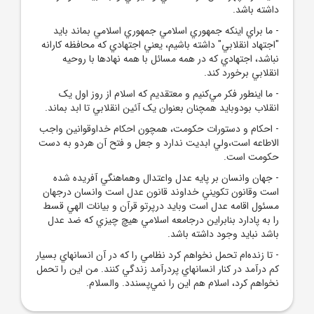
داشته باشد.
- ما براي اينکه جمهوري اسلامي جمهوري اسلامي بماند بايد
"اجتهاد انقلابي" داشته باشيم، يعني اجتهادي که محافظه کارانه
نباشد، اجتهادي که در همه مسائل با همه نهادها با روحيه
انقلابي برخورد کند.
- ما اينطور فکر مي‌کنيم و معتقديم که اسلام از روز اول يک
انقلاب بودوبايد همچنان بعنوان يک آئين انقلابي تا ابد بماند.
- احکام و دستورات حکومت، همچون احکام خداوقوانين واجب
الاطاعه است،ولي ابديت ندارد و جعل و فتح آن هردو به دست
حکومت است.
- جهان وانسان بر پايه عدل واعتدال وهماهنگي آفريده شده
است وقانون تکويني خداوند قانون عدل است وانسان درجهان
مسئول اقامه عدل است وبايد درپرتو قرآن و بيانات الهي قسط
را به پادارد بنابراين درجامعه اسلامي هيچ چيزي که ضد عدل
باشد نبايد وجود داشته باشد.
- تا زنده‌ام تحمل نخواهم کرد نظامي را که در آن انسانهاي بسيار
کم درآمد در کنار انسانهاي پردرآمد زندگي کنند. من اين را تحمل
نخواهم کرد، اسلام هم اين را نمي‌پسندد. والسلام.