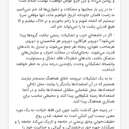
و روشن مي‌داد و اين جزو عوامل موفقيت نهضت اسلام است
- ما در زير بار سختيها و مشکلات و دشواري‌ها قد خم نمي‌کنيم،
ما راست قامتان جاودانه تاريخ خواهيم ماند، تنها موقعي سرپا
نيستيم که کشته شويم و يا زخم بخوريم و بر خاک بيفتيم و الا
هيچ قدرتي پشت ما را نمي‌تواند خم کند.
- اگر در جامعه‌اي حزب و تشکيلات رسمي نباشد، گروه‌ها پيدا
نمي‌شود؟ دوروبر هرآقايي، دوروبر هر شخصيتي و دوروبر
هرصاحب نفوذي، پنجاه نفر جمع مي‌شوند و تبديل به باندهاي
قدرت مي‌شوند. به‌جاي‌اينکه در مملکت احزاب و سازمان‌هاي
متشکل باشند، باندهاي خطرناک فاقد تشکل و مسئوليت
وانضباط تشکيلاتي وحدت راچندين درجه بدتر به خطر خواهند
انداخت.
- ما به يک تشکيلات نيرومند خلاقِ هماهنگِ منسجم نيازمند
هستيم که در آن استعدادها يکديگر را بيابند؛ محل تلاقي
استعدادها، محل شناسايي متقابل استعدادها باشد و در آنجا
استعدادها زمينه شکوفايي پيدا کنند و محيطي مناسب براي
همکاري هماهنگ پيدا کنند.
- در زمينه حق گذشت نکنيد چون اين فقط خيانت به يک مورد
معين نيست اين کمکي است به ضعيف شدن روح
حقيقت‌جوئي وحق پرستي در جامعه و تاريک مي‌کند جامعه را و
نميگذارد چهره حق درخشندگي و گيرائي و جذابيت خود را