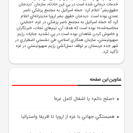
خدمات درماني شده است.در پي اين حادثه، سازمان "ديده‌بان
حقوق‌بشر" اعلام کرد: حمله اسرائيل به مجتمع پزشکي ناصر
عمدي بوده است. ديده‌بان حقوق بشر اروپا-مديترانه‌اي اعلام
کرد که حمله اسرائيل به مجتمع ناصر پزشکي در غزه، «جنايتي
محاسبه‌شده» بوده است که هدف آن، تيم‌هاي نجات، خبرنگاران
و خاموش کردن شاهدان بوده است.در پي تشديد جنايات رژيم
صهيونيستي، سازمان همکاري اسلامي طي نشستي اضطراري در
شهر جده عربستان بر توقف نسل‌کشي رژيم صهيونيستي در غزه
تأکيد کرد.
عناوین این صفحه
«صلح دائم» يا اشغال کامل غزه!
همبستگي جهاني با غزه از اروپا تا افريقا واستراليا