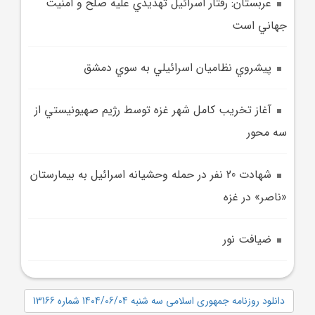
عربستان: رفتار اسرائيل تهديدي عليه صلح و امنيت
جهاني است
پيشروي نظاميان اسرائيلي به سوي دمشق
آغاز تخريب کامل شهر غزه توسط رژيم صهيونيستي از
سه محور
شهادت 20 نفر در حمله وحشيانه اسرائيل به بيمارستان
«ناصر» در غزه
ضيافت نور
دانلود روزنامه جمهوری اسلامی سه شنبه 1404/06/04 شماره 13166