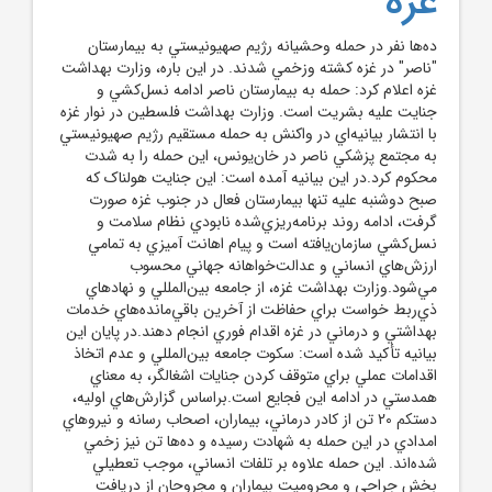
غزه
ده‌ها نفر در حمله وحشيانه رژيم صهيونيستي به بيمارستان
"ناصر" در غزه کشته وزخمي شدند. در اين باره، وزارت بهداشت
غزه اعلام کرد: حمله به بيمارستان ناصر ادامه نسل‌کشي و
جنايت عليه بشريت است. وزارت بهداشت فلسطين در نوار غزه
با انتشار بيانيه‌اي در واکنش به حمله مستقيم رژيم صهيونيستي
به مجتمع پزشکي ناصر در خان‌يونس، اين حمله را به شدت
محکوم کرد.در اين بيانيه آمده است: اين جنايت هولناک که
صبح دوشنبه عليه تنها بيمارستان فعال در جنوب غزه صورت
گرفت، ادامه روند برنامه‌ريزي‌شده نابودي نظام سلامت و
نسل‌کشي سازمان‌يافته است و پيام اهانت آميزي به تمامي
ارزش‌هاي انساني و عدالت‌خواهانه جهاني محسوب
مي‌شود.وزارت بهداشت غزه، از جامعه بين‌المللي و نهادهاي
ذي‌ربط خواست براي حفاظت از آخرين باقي‌مانده‌هاي خدمات
بهداشتي و درماني در غزه اقدام فوري انجام دهند.در پايان اين
بيانيه تأکيد شده است: سکوت جامعه بين‌المللي و عدم اتخاذ
اقدامات عملي براي متوقف کردن جنايات اشغالگر، به معناي
همدستي در ادامه اين فجايع است.براساس گزارش‌هاي اوليه،
دستکم 20 تن از کادر درماني، بيماران، اصحاب رسانه و نيروهاي
امدادي در اين حمله به شهادت رسيده و ده‌ها تن نيز زخمي
شده‌اند. اين حمله علاوه بر تلفات انساني، موجب تعطيلي
بخش جراحي و محروميت بيماران و مجروحان از دريافت