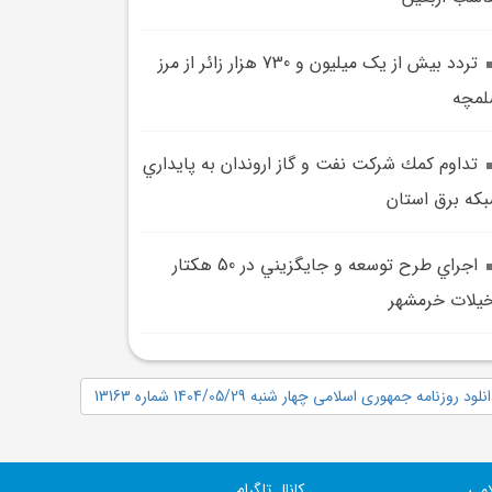
تردد بيش از يک ميليون و 730 هزار زائر از مرز
لمچه
تداوم كمك شركت نفت و گاز اروندان به پايداري
كه برق استان
اجراي طرح توسعه و جايگزيني در 50 هکتار
يلات خرمشهر
نلود روزنامه جمهوری اسلامی چهار شنبه 1404/05/29 شماره 13163
امی
کانال تلگرام