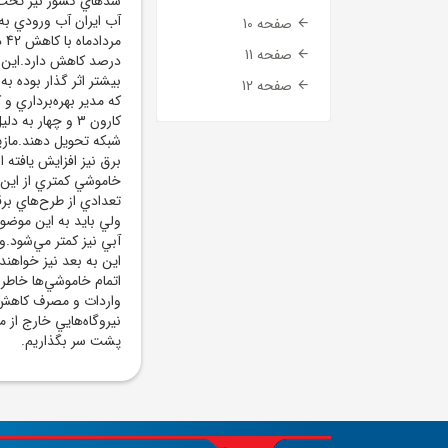
سدهاي کشور نيز تحت ت
صفحه 10
صفحه 11
درصد کاهش دارد.اين 
بيشتر اثر گذار بوده ب
صفحه 12
که مدير بهره‌برداري و 
کارون 3 و چهار 
شبکه تحويل دهند.ماز
برق نيز افزايش يافته
خاموشي کمتري از اين ر
تعدادي از طرح‌هاي بر
ولي بايد به اين موضوع
آبي نيز کمتر مي‌شود.و
اين به بعد نيز خواهند
اتمام خاموشي‌ها خاطر
واردات و مصرف کاهش م
نيروگاه‌هايي خارج از م
پشت سر بگذاريم.