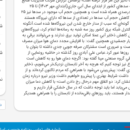
أثير اين امر قرار گرفته است؛ براساس گزارش شرکت مديريت منابع
آب ايران آب ورودي به سدهاي کشور از ابتداي سال آبي جاري(ابتداي مهر 1403) تا 25
مردادماه با کاهش 42 درصدي همراه شده است و همچنين حجم آب موجود در سدها نيز 25
کاهش حجم آب سدها در تعدادي از سدها که داراي نيروگاه هستند
ه گونه‌اي که سبب از مدار خارج شدن اين نيروگاه‌ها شده است.آنگونه
ش
کنترل شبکه برق کشور روز سه شنبه به رسانه‌ها اعلام کرد، نيروگاه‌هاي
به دليل کاهش ذخاير آبي عملا امکان توليد برق ندارند و مي‌توانند برقي به
يار جمشيدي همچنين گفت: با افزايش مجدد دماي هوا ميزان مصرف
 است و ضروري است مشترکان صرفه جويي جدي داشته تا بتوان با
شب
وزها عبور کرد.عباس علي آبادي روز گذشته در حاشيه رونمايي از
قي گروه صنعتي مپنا گفته بود: اگرچه دماي هوا رو به کاهش است
 نيز توجه کنيم که هرچه به آخر تابستان نزديک‌تر مي‌شويم، ذخاير
ي گفت: پيش‌بيني مي‌شود با همراهي که مردم تاکنون کرده‌اند و از
 داشت شرايط بهتري را پيش‌رو خواهيم داشت.وزير نيرو درباره زمان
نخ
نشان کرد: دو اتفاق مهم درحال رخ دادن است؛ با کاهش دما ميزان
ي‌يابد اما بايد توجه داشت که در سال خشکي قرار داريم و
دار هستند، بايد روزهاي باقي‌مانده از تابستان را با همراهي همديگر
دا
شماره های تماس روزنامه جمهوری اسل