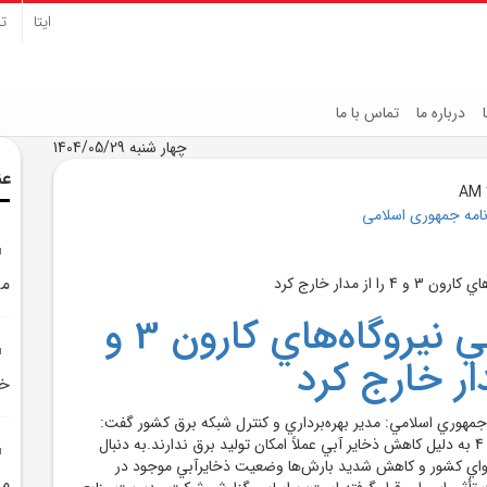
ایتا
تل
درباره ما
تماس با ما
چهار شنبه 1404/05/29
عن
نامه جمهوری اسلامی
مي
خشکسالي نيروگاه‌هاي کارون 3 و
خا
ه جمهوري اسلامي: مدير بهره‌برداري و کنترل شبکه برق کشور گفت:
نيروگاه‌هاي کارون 3 و 4 به دليل کاهش ذخاير آبي عملاً امکان توليد برق ندارند.به دنبال
اي کشور و کاهش شديد بارش‌ها وضعيت ذخايرآبي موجود در
من