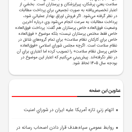
سلامت يعني پرشکان، پيراپزشکان و پرستاران است. بخشي از
اعتبار تخصيص‌يافته به صورت تجميعي براي پرداخت مطالبات
در نظر گرفته مي‌شود. اگر فروش اوراق بهادار عملياتي شود،
پرداخت مطالبات به سرعت انجام مي‌شود.وي درباره آخرين
وضعيت فوق‌العاده خاص پرستاران هم گفت: پرداخت فوق‌العاده
خاص فقط مختص پرستاران نيست؛ بلکه موضوع « فوق‌العاده
خاص براي کارکنان نظام سلامت» براي تمام گروه‌هاي شاغل در
نظام سلامت است. اگرچه مجلس شوراي اسلامي «فوق‌العاده
خاص پرسنل نظام سلامت» را تصويب کرده اما اعتباري براي آن
در نظر نگرفته‌اند. پيش‌بيني مي‌کنيم که اعتبار اين موضوع در
بودجه سال 1405 لحاظ شود.
عناوین این صفحه
اتهام زني تازه آمريکا عليه ايران در شوراي امنيت
روابط عمومي سپاه:هدف قرار دادن اصحاب رسانه در