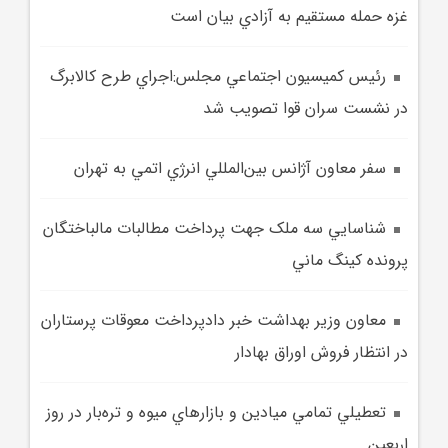
غزه حمله مستقيم به آزادي بيان است
رئيس کميسيون اجتماعي مجلس:اجراي طرح کالابرگ
در نشست سران قوا تصويب شد
سفر معاون آژانس بين‌المللي انرژي اتمي به تهران
شناسايي سه ملک جهت پرداخت مطالبات مالباختگان
پرونده کينگ ماني
معاون وزير بهداشت خبر دادپرداخت معوقات پرستاران
در انتظار فروش اوراق بهادار
تعطيلي تمامي ميادين و بازارهاي ميوه و تره‌بار در روز
اربعين