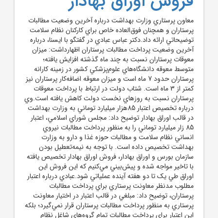
فروش اوراق بهادار
معاون پرستاري وزارت بهداشت درباره آخرين وضعيت مطالبات
پرستاران و همچنان فوق‌العاده خاص براي کارکنان نظام سلامت
توضيحاتي ارائه داد.دکتر عباس عبادي در گفتگو با ايسنا، درباره
آخرين وضعيت پرداخت مطالبات پرستاران اظهارداشت: ميزان
معوقات پرستاران نسبت به چند ماه گذشته افزايش يافته؛
متوسط معوقه دانشگاه‌هاي علوم‌پزشکي کشور در زمينه کارانه
پرستاران حدود 7 ماه است و ميزان معوقه اضافه‌کار پرستاران نيز
کمتر از 3 ماه است. شتاب دولت در ارتباط با پرداخت معوقات
پرستاران نسبت به روزهاي نخست دولت کاهش يافته است.وي
درباره تخصيص اعتبار 85هزار ميليارد توماني به وزارت بهداشت
در قالب اوراق بهادار توضيح داد: مجلس شوراي اسلامي، اعتبار
85 زار ميليارد توماني را به منظور پرداخت مطالبات نيروي
انساني نظام سلامت و مطالبات حوزه غذا و دارو به وزارت
بهداشت تخصيص داده است. با توجه به نيمه‌تعطيل بودن
سازمان بورس و اوراق بهادار، فروش اوراق بهادار تخصيص يافته
با تاخير مواجه شده و پيش‌بيني مي‌کنيم که اين فروش اين
اوراق طي يک تا دو هفته آينده عملياتي شود.عبادي درباره اعتبار
مطلوب مدنظر معاونت پرستاري براي پرداخت مطالبات
پرستاران، توضيح داد: مبلغي در قالب اعتبار در اختيار معاونت
پرستاري به منظور پرداخت مطالبات پرستاران قرار نمي‌گيرد؛ بلکه
اين اعتبار براي پرداخت مطالبات تمام گروه‌هاي شاغل نظام