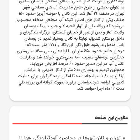
لوله‌گذاري و مرمت کانال اصلي آب‌هاي سطحي بوستان شقايق
به عنوان بخشي از طرح جامع مديريت آب‌هاي سطحي شهر
تهران در منطقه 19 آغاز شد. اين کانال با حوضه آبريز حدود 150
هکتار، يکي از کانال‌هاي اصلي شبکه آب سطحي منطقه محسوب
مي‌شود که رواناب آن از انهار ناحيه 2 و جنوب رينگ بوستان
ولايت آغاز و پس از عبور از خيابان گلستان، بزرگراه تندگويان و
داخل بوستان شقايق، نهايتاً به کانال بهمنيار قديم در بوستان
ياس متصل مي‌شود.طول کلي اين کانال 2200 متر است که
درحال حاضر حدود 650 متر آن با لوله‌هاي بتني 1200 ميلي‌متري
جايگزين لوله‌هاي معيوب 800 ميلي‌متري خواهد شد و ظرفيت
انتقال آب در اين مسير حدود 60 درصد افزايش مي‌يابد.
همچنين ترميم و بهسازي 600 متر از کانال قديمي با افزايش
ارتفاع به 1.80 متر انجام شده تا امکان تردد کارگران براي عمليات
لايروبي فراهم شود.براساس برآورد صورت گرفته اين پروژه طي
مدت 12 ماه اجرا خواهد شد.
عناوین این صفحه
تهران و کلان‌شهر‌ها در محاصره آلودگيآلودگي هوا تا