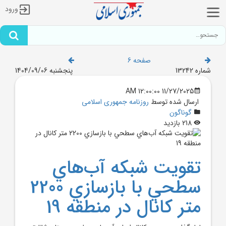
ورود
صفحه 6
شماره 13242
پنجشنبه 1404/09/06
11/27/2025 12:00:00 AM
ارسال شده توسط
روزنامه جمهوری اسلامی
گوناگون
218 بازدید
تقويت شبکه آب‌هاي
سطحي با بازسازي 2200
متر کانال در منطقه 19