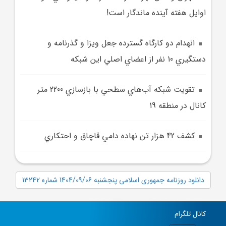
اوايل هفته آينده ماندگار است!
انهدام دو کارگاه گسترده جعل ويزا و گذرنامه و
دستگيري 10 نفر از اعضاي اصلي اين شبکه
تقويت شبکه آب‌هاي سطحي با بازسازي 2200 متر
کانال در منطقه 19
کشف 42 هزار تن نهاده دامي قاچاق و احتکاري
دانلود روزنامه جمهوری اسلامی پنجشنبه 1404/09/06 شماره 13242
کانال تلگرام