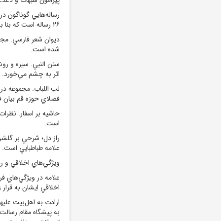
رساله‌هايي گوناگون در
26 رساله است که بنا به ضرورت و نياز جامعه توسط علامه نگاشته شده است.
ديوان شعر فارسي. مجم
شده است.
سنن النبي. سيره و روش 
اثر به چشم مي‌خورد.
فضلاي حوزه قم بيان ف
حاشيه بر اسفار. نظرات 
است.
راز دل؛ شرحي بر گلشن
علامه طباطبايي است.
ويژگي‌هاي اخلاقي و رف
علامه در ويژگي‌هاي فر
اخلاقي ايشان به قرار 
ارادت به اهل‌بيت عليه
به پيشگاه مقام رسالت