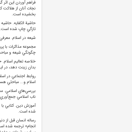
فراهم آوردن اين اثر 
نجات آنان از هلاکت کف
بخشيده است.
حاشية الکفايه. حاشيه ب
تازگي چاپ شده است.
شيعه در اسلام. معرفي ش
مجموعه مذاکرات با پر
چگونگي شيعه و مباحث ا
خلاصه تعاليم اسلام. خ
بدان زينت دهد، در اي
روابط اجتماعي در اسلا
اسلام و... مباحثي هست
بررسي‌هاي اسلامي. مجم
ناب اسلامي جمع‌آوري
آموزش دين. کتابي با 
شده است.
رساله انسان قبل از دنيا،
انجام»‌ ترجمه شده است
پيرامون شبهات و دغدغه