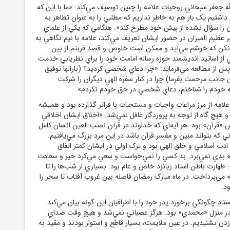
 جعفر سبحاني روحيات علامه را چنين توصيف مي‌کند: «ما با اين که
اشتيم يک بار هم به خاطر نداريم که مطلبي را به عنوان تظاهر به
ن را سؤال نشده از پيش خود مطرح کند». هنگامي که يکي از علماي
ر عظيم الميزان در حضور ايشان تعريف مي‌کند، علامه با نيم نگاهي به
 نکن که خوشم مي‌آيد و ممکن است خلوص و قصد قربتم از بين
ي از اساتيد انديشمند حوزه رساله امامت خود را براي نظريابي خدمت
س از مطالعه مي‌فرمايد: «چرا دعاي شخصي کرديد؟ (بارالها توفيق
ين جانب مرحمت بفرما) چرا در کنار سفره الهي ديگران را شرکت
که خودم را شناختم، دعاي شخصي در حق خودم نکردم».
لامه از مرز مراعات واجبات و مستحبات پا فراتر گذارده بود و هميشه
 هيچ گاه از توجه به پروردگار غافل نمي‌شد. «اخلاق ايشان اخلاقي
ش «قرآن» بود. هر آيه‌اي که خداوند در قرآن نصب العين انسان کامل
ني که بتواند مبين و مفسر قرآن باشد در اين مرد بزرگ مي‌يافتيم.
 اسلامي و خلق الهي بود و ترک اولي در ايشان کمتر اتفاق
 به بدي نمي‌برد. بد کسي را نمي‌خواست و سعي مي‌کرد خير و سعادت
طهارت باطن استاد زبانزد خاص و عام بود. بسياري از شب‌ها را تا
 مي‌پرداخت. در ماه مبارک رمضان فاصله بين غروب آفتاب تا سحر را
د.
تاد چگونگي برخورد پدر خود را با اطرافيان اين گونه بيان مي‌کند:
 در منزل «محمدي» بود. هرگز عصباني نمي‌شد و هيچ وقت صداي
زدن نشنيديم. در عين ملايمت، بسيار قاطع و استوار بودند و مقيد به