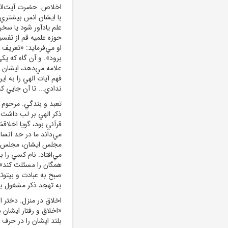
اخلاص. حضرت آيت‌الله
با ايشان انس بيشتري د
علم يادآور شود يا سخ
حوزه علميه قم از تفسي
او مي‌فرمايد: «تعريف
برود». و آن گاه که يک
علامه مي‌دهد، ايشان پ
فهم آيات الهي را به ا
ندادي... تا آن جايي 
تعبد و بندگي. مرحوم ع
ذکر الهي بر لب داشت و
قرآني بود، گويا اخلاق
مي‌داند ما در حد انسا
مجلس ايشان، مجلس ادب
مي‌افتاد. نام کسي را
همگان را مسئلت کند». 
صبح به عبادت و بيتوته
به تهجد ذکر مشغول بو
اخلاق در منزل. دختر اس
«اخلاق و رفتار ايشان
بلند ايشان را در حرف 