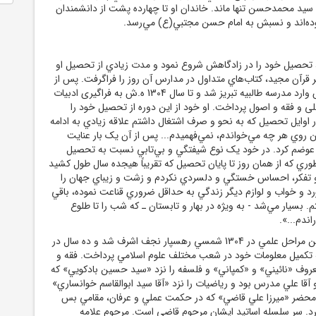
سيد محمدحسن تنها ماند. خاندان او تا چهارده پشت از دانشمندان
 بوده‌اند و نسبش به امام حسن مجتبي(ع) مي‌رسد.
، تحصيل خود را در زادگاهش شروع نمود و مدت زيادي از تحصيل او
 قرآن مجيد، کتاب‌هاي متداول در مدارس آن روز را فراگرفت. پس از
آن در سال 1297 هـ.ش وارد مدرسه طالبيه تبريز شد و تا سال 1304 ه.ش به فراگيرى ادبيات
ى و فقه و اصول پرداخت. او خود از اين دوره از تحصيل خود را
ر اوايل تحصيل که به نحو و صرف اشتغال داشتم علاقه زيادي به ادامه
ن روي هر چه مي‌خواندم، نمي‌فهميدم... پس از آن يک بار عنايت
 عوضم کرد. در خود يک نوع شيفتگي و بي‌تابي نسبت به تحصيل
ري که از همان روز تا پايان تحصيل که تقريباً هيجده سال طول کشيد
و تفکر، احساس خستگي و دلسردي نکردم و زشت و زيباي جهان را
رد و خواب و لوازم ديگر زندگي به حداقل ضروري قناعت نموده، باقي
م. بسيار مي‌شد - به ويژه در بهار و تابستان ـ که شب را تا طلوع
اندم...».
علامه پس از اتمام اولين مراحل علمي در 1304 شمسي رهسپار نجف اشرف شد و ده سال در
 تکميل معلومات خود در شعب مختلف علوم اسلامي پرداخت. فقه و
معروف «نائيني» و «کمپاني» و فلسفه را نزد «سيد حسين بادکويي» که
 آقا علي مدرس بود و رياضيات را نزد «آقا سيد ابوالقاسم خوانساري»
ر محضر «ميرزا علي قاضي» که در حکمت عملي و عرفان، مقامي بس
کرد. سر سلسله اساتيد ايشان مرحوم قاضي است. مرحوم علامه