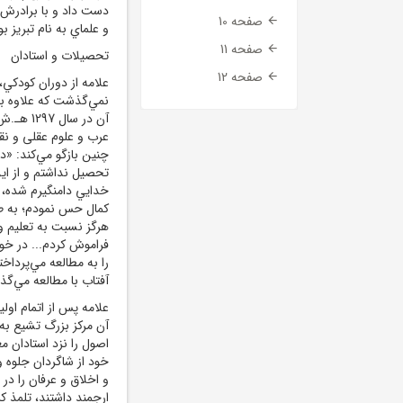
دست داد و با برادرش 
صفحه 10
و علماي به نام تبريز
صفحه 11
تحصيلات و استادان
صفحه 12
علامه از دوران کودکي
نمي‌گذشت که علاوه بر
عرب و علوم عقلى و نقل
چنين بازگو مي‌کند: «د
تحصيل نداشتم و از اي
خدايي دامنگيرم شده،
کمال حس نمودم؛ به طو
هرگز نسبت به تعليم 
فراموش کردم... در خو
را به مطالعه مي‌پرداخت
آفتاب با مطالعه مي‌گذر
آن مرکز بزرگ تشيع به
اصول را نزد استادان 
خود از شاگردان جلوه و
و اخلاق و عرفان را د
ارجمند داشتند، تلمذ 