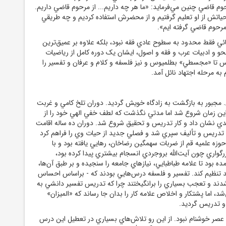
وم قاضي چنين مي‌فرمايد: «ما هر چه داريم... از مرحوم قاضي داريم.
حياتش از او تعليم گرفتيم و از محضرش استفاده کرديم و چه طريقي
مرحوم قاضي گرفته ايم».
ئي فقط محدود به سطوح عادي فقه نبود، بلکه علاوه بر عميق‌ترين
 و ادبيات عرب و فقه و اصول، ايشان يک دوره کامل از رياضيات
س تا «مجسطي» بطلميوس و نيز فلسفه و کلام و عرفان و تفسير را
به مرحله اجتهاد نائل آمد.
 در سال 1314 ش. مجبور به بازگشت به زادگاه خويش گرديد. دوران تلخ کامي و غربت
 اين زمان شروع شد اما مدتي نگذشت که لطف خفي الهي خود را از
ي نشان داد و کار تدريس و تحقيق شروع شد. دوران ده ساله اقامت
با تدريس و تأليف سپري شد و فصلي جديد از حيات وي را فراهم کرد
حوزه علميه قم از ضربات سهمگين رضاخان، رهايي يافته بود و با
گواري چون آيت‌الله بروجردي انسجام بيشتري پيدا کرده بود،
ه بود تا علامه طباطبايي، نيازهاي جامعه را سنجيده و بر طبق آن‌ها،
آمد تنظيم کند. تفسير و فلسفه درس‌هايي بودند که - براساس احساس
دند و تعجب بسياري را برانگيختند چرا که تدريس تفسير دانشي به
د، اما پشتکار و اخلاص علامه کار را بدان جا رساند که «الميزان»
 تدريس گرديد.
عصر خوشنام نبود. از اين رو تلاش‌هاي بسياري در تعطيل اين درس