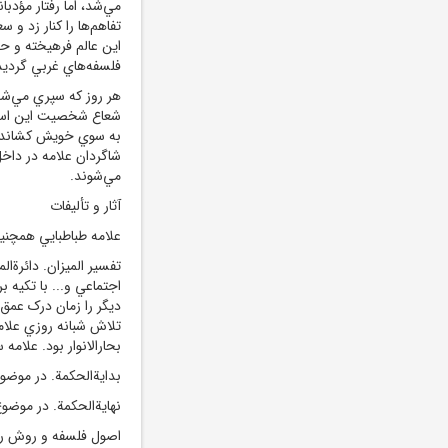
مي‌شد، اما رفتار مؤدبا
تفاهم‌ها را کنار زد و
اين عالم فرهيخته و ح
فلسفه‌هاي غربي گرديد 
هر روز که سپري مي‌شد
شعاع شخصيت اين استاد
به سوي خويش کشاند و د
شاگردان علامه در داخل
مي‌شوند.
آثار و تأليفات
علامه طباطبايي همچنين
تفسير الميزان. دائرة‌ا
ديگر را زمان درک عمق 
تلاش شبانه روزي علام
بحارالانوار بود. علا
بداية‌الحکمة. در موض
نهاية‌الحکمة. در موض
اصول فلسفه و روش رئا