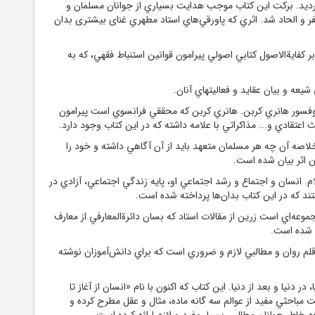
گرديد. برکت اين کتاب موجب هدايت بسياري از جوانان مسلمان و
ر و الحاد شد. اثري که پاورقي‌هاي استاد مطهري غنای بیشتری بدان
ر کفاية‌الاصول کتابي اصولي پيرامون قوانين استنباط فقهي، که به
يعه و بيان عقايد و فعاليتهاي آنان.
وفسور هانري کربن. هانري کربن که محققي فرانسوي است پيرامون
عتقادي و... مذاکراتي با علامه داشته که در اين کتاب وجود دارد.
لاصه آن چه هر مسلمان متعهد بايد از آن آگاهي داشته و خود را
ن اثر بيان شده است.
م. انسان و اجتماع و رشد اجتماعي او، پايه زندگي اجتماعي، آزادي در
ند که در اين کتاب بدان‌ها پرداخته شده است.
وعه‌اي است زرين از مقالات استاد که بسان دائرة‌المعارفي از معارف
 شده است.
قلم روان و مطالبي لازم و ضروري است که براي دانش‌آموزان نوشته
 در دنيا و بعد از دنيا. اين کتاب که اکنون با نام «انسان از آغاز تا
 مباحثي مفيد از عوالم سه گانه ماده، مثال و عقل مطرح کرده و
 خاطر جوانان مطالبي بسيار مفيد و لازم ارائه کرده است.