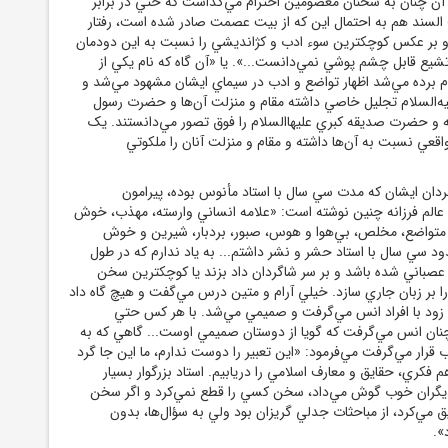
ن چنان به سخنان معصومين احترام مي‌گذاشت که حتي در برابر
لسند هم به احتمال اين که از بيت عصمت صادر شده است، رفتار
و بر عکس کوچکترين سوء ادب و کژانديشي را نسبت به اين دودمان
شيع قابل چشم پوشي نمي‌دانست...». يا «آن گاه که نام يکي از
 برده مي‌شد اظهار تواضع و ادب در سيماي ايشان مشهود مي‌شد و
يه‌السلام تجليل خاصي داشته مقام و منزلت آن‌ها و حضرت رسول
آله و حضرت صديقه کبري عليهاالسلام را فوق تصور مي‌دانستند. يک
ي نسبت به آن‌ها داشته و مقام و منزلت آنان را ملکوتي
دان ايشان که مدت سي سال با استاد مأنوس بوده، پيرامون
الم فرزانه چنين نوشته است: «علامه انساني وارسته، مهذب، خوش
 متواضع، مخلص، بي‌هوا و هوس، صبور، بردبار، شيرين و خوش
 سي سال با استاد حشر و نشر داشتم... به ياد ندارم که در طول
صباني شده باشد و بر سر شاگردان داد بزند يا کوچکترين سخن
ا بر زبان جاري سازد. خيلي آرام و متين درس مي‌گفت و هيچ گاه داد
ي زود با افراد انس مي‌گرفت و صميمي مي‌شد. با هر کس حتي
ان انس مي‌گرفت که گويا از دوستان صميمي اوست... گاهي که به
 قرار مي‌گرفت مي‌فرمود: «اين تعبير را دوست ندارم، ما اين جا گرد
 هم فکري، حقايق و معارف اسلامي را دريابيم. استاد بزرگوار بسيار
يگران خوب گوش مي‌داد، سخن کسي را قطع نمي‌کرد و اگر سخن
مي‌کرد، از مباحثات جدلي گريزان بود ولي به سؤال‌ها، بدون
».