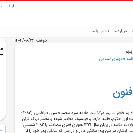
ایتا
تل
درباره ما
تماس با ما
دوشنبه 1404/08/26
عن
نامه جمهوری اسلامی
فنون
بيست و چهارم آبان ماه به خاطر سالروز درگذشت علامه سيد محمدحسين طباطبايي (1282 -
داشت اين حکيم، فقيه، عارف و فيلسوف معاصر شيعه و مفسر بزرگ قرآن
نام‌گذاري شده است. ولادت علامه در پايان سال 1321 هجري قمري مصادف با 1282 شمسي
دا
ت. ايشان در سن پنج سالگي مادر و در سن نه سالگي پدر خود را از