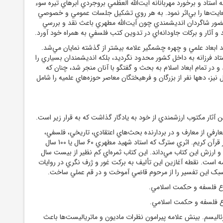
نه استاد و برخورد مهربانانه آيت‌الله العظمي بروجردي ابرهاي تيره سوء
 سعايت‌ها را بي‌اثر نمود. به هر روي تشکيل جلسات عمومي و خصوصي
ضور شاگردان انديشمندي چون آيت‌الله مطهري باعث نقد و بررسي
و آثار و برکات جاودانه‌اي در تدوين کتب فلسفي به همراه خود آورد.
 ابعاد علمي و چهره چشمگير علامه بيشتر از گذشته نمايان مي‌شد.
 فرزانه به داخل کشور محدود نگرديد، بلکه انديشمندان بسياري را
ر تمام ابعاد اسلام به بحث و گفتگو با آنان منجر شد، چنان که
 نيز، دهها نفر از بزرگان و فرهيختگان معاصر حوزه‌هاي علميه را شامل
 آثار مکتوب ارزشمندي از خود به يادگار گذاشت که به قرار زير است.
لمعارفي از معارف و در بردارنده بحث‌هاي اعتقادي، تاريخي، فلسفي،
اجتماعي و... با تکيه بر قرآن کريم. اثري سترگ که استاد شهيد مطهري 60 سال يا 100 سال
و ارزش اين کتاب مي‌داند. اين کتاب ثمره‌اي کم نظير از بيست سال
ه است. نقطه آغازين اين تأليف به برکت غور و ژرف نگري در روايات
مه سبک اين تفسير را از مرحوم قاضي آموخت و در قم عملي ساخت.
وع فلسفه و حکمت اسلامي.
وع فلسفه و حکمت اسلامي.
ليسم. بينش علامه پيرامون نظرات ماديون و ماترياليست‌ها باعث