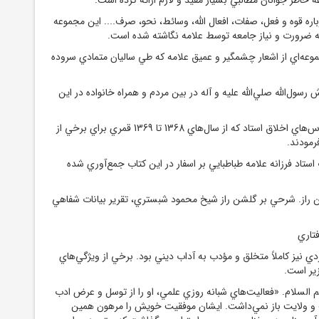
باره قوه و فعل، صفات، افعال الله، وسائط، نحو، صرف.... اين مجموعه
وعه‌اي از اشعار چشمگير و عميق علامه که طي ساليان متمادي سروده
رسول‌الله صلي‌الله عليه و آله در بين مردم و همراه خانواده در اين
لب اللباب. مجموعه درس‌هاي اخلاق استاد که از سال‌هاي 1368 تا 1369 قمري براي برخي از
رمودند.
استاد فرزانه علامه طباطبايي بر اسفار در اين کتاب جمع‌آوري شده
 راز. شرحي بر گلشن راز شيخ محمود شبستري، تقرير بيانات شفاهي
تاري
دي نيز کاملاً متخلق و مؤدب به آداب ديني بود. برخي از ويژگي‌هاي
زير است.
م السلام. «فعاليت‌هاي شبانه روزي علمي، او را از توسل و عرض ادب
 و ولايت باز نمي‌داشت. ايشان موفقيت خويش را مرهون همين