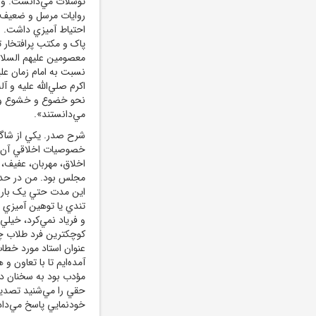
توسلات مي‌دانست. و آ
روايات مرسل و ضعيف ا
احتياط آميزي داشت. 
پاک و مکتب پرافتخار ت
معصومين عليهم السلام
نسبت به امام زمان عل
اکرم صلي‌الله عليه و 
نحو خضوع و خشوع واقع
مي‌دانستند».
شرح صدر. يکي از شاگر
خصوصيات اخلاقي آن ع
اخلاق، مهربان، عفيف،
مجلس بود. من در حدود
اين مدت حتي يک بار ع
تندي يا توهين آميزي ر
و فرياد نمي‌کرد، خيل
کوچکترين فرد طلاب چن
عنوان استاد مورد خطاب
آمده‌ايم تا با تعاون و
مؤدب بود به سخنان د
حقي را مي‌شنيد تصديق 
خودنمايي پاسخ مي‌داد