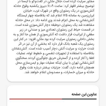
مجاور سرايت کرده است.جلال ملکي در گفت‌وگو با ايسنا در
توضيح بيشتر اظهار کرد: ساعت 11:09 ديروز يکشنبه وقوع حادثه
آتش‌سوزي در يک رستوران واقع در شهرک غرب، خيابان
ايران‌زمين به سامانه 125 اعلام شد که بلافاصله چهار ايستگاه
آتش‌نشاني به محل اعزام شدند.وي ادامه داد: در محل حادثه
مشاهده شد يک رستوران دوطبقه دچار آتش‌سوزي شده است.
در قسمت حياط اين رستوران تعدادي ميز و صندلي در زير
سقفي از ايرانيت قرار داشت که آتش‌سوزي از همان‌ جا آغاز و به
بخش داخلي رستوران سرايت کرده بود.ملکي افزود: در کنار اين
رستوران يک شعبه بانک قرار دارد که بخشي از آن نيز در اثر
شدت حرارت و سرايت آتش دچار آسيب شده است. آتش‌نشانان
بلافاصله با استفاده از تجهيزات تنفسي و خطوط لوله، عمليات
اطفا را آغاز کرده و از گسترش حريق جلوگيري کردند.سخنگوي
آتش‌نشاني تهران با بيان اينکه عمليات مهار و ايمن‌سازي محل
همچنان ادامه دارد، گفت: جزئيات بيشتر درباره علت وقوع
حادثه و ميزان خسارات، و مصدومان اعلام خواهد شد.
عناوین این صفحه