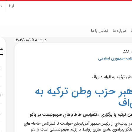
ایتا
تل
درباره ما
تماس با ما
دوشنبه 1404/08/05
عن
نامه جمهوری اسلامی
بر حزب وطن ترکيه به
ا
‌اف
 ترکيه با برگزاري «کنفرانس خاخام‌هاي صهيونيست در باکو
 بيانيه‌اي از رئيس‌جمهور آذربايجان خواست تا کنفرانس خاخام‌هاي
فتگو پيرامون عادي سازي روابط با رژيم صهيونيستي است را لغو