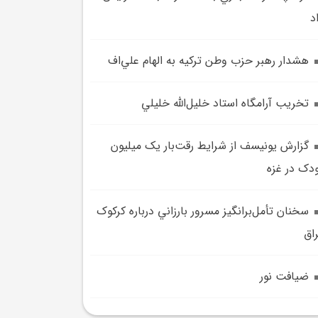
د
هشدار رهبر حزب وطن ترکيه به الهام علي‌اف
تخريب آرامگاه استاد خليل‌الله خليلي
گزارش يونيسف از شرايط رقت‌بار يک ميليون
دک در غزه
سخنان تأمل‌برانگيز مسرور بارزاني درباره کرکوک
اق
ضيافت نور