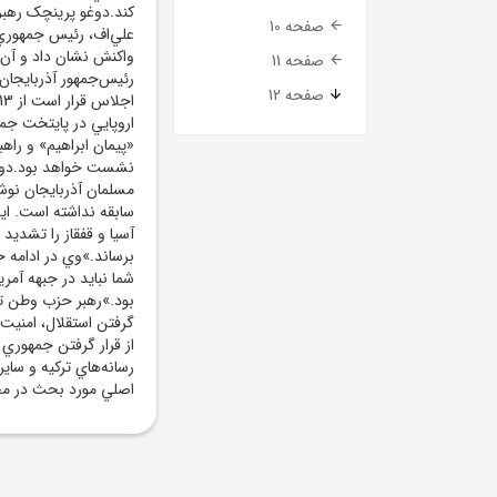
کند.دوغو پرينچک رهبر
صفحه 10
علي‌اف، رئيس‌ جمهوري 
واکنش نشان داد و آن ر
صفحه 11
رئيس‌جمهور آذربايجان 
صفحه 12
اروپايي در پايتخت جم
«پيمان‌ ابراهيم» و ر
نشست خواهد بود.دوغو 
مسلمان آذربايجان نو
سابقه نداشته است. اي
آسيا و قفقاز را تشدي
برساند.»وي در ادامه 
شما نبايد در جبهه آمري
بود.»رهبر حزب وطن ترک
گرفتن استقلال، امنيت 
از قرار گرفتن جمهوري 
رسانه‌هاي ترکيه و ساي
اصلي مورد بحث در محا