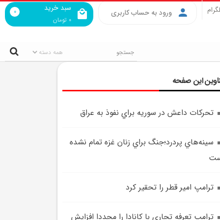
سبد خرید
گرام
0
ورود به حساب کاربری
0
تومان
اوین این صفحه
تحرکات داعش در سوريه براي نفوذ به عراق
سينه‌هاي پردرد؛جنگ براي زنان غزه تمام نشده
ست
ترامپ امير قطر را تحقير کرد
ترامپ تعرفه تجاري با کانادا را مجددا افزايش