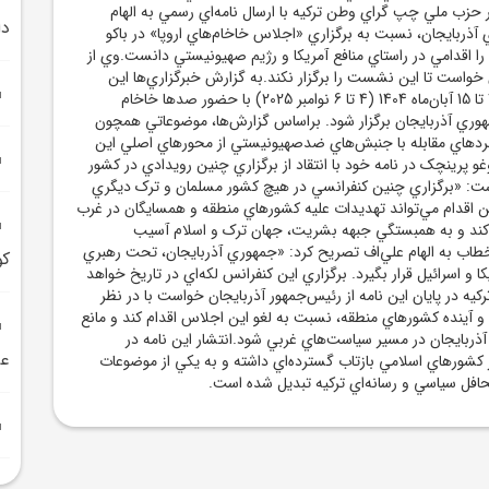
 حزب ملي چپ گراي وطن ترکيه با ارسال نامه‌اي رسمي به الهام
دا
آذربايجان، نسبت به برگزاري «اجلاس خاخام‌هاي اروپا» در باکو
ا اقدامي در راستاي منافع آمريکا و رژيم صهيونيستي دانست.وي از
خواست تا اين نشست را برگزار نکند.به گزارش خبرگزاري‌ها اين
اجلاس قرار است از 13 تا 15 آبان‌ماه 1404 (4 تا 6 نوامبر 2025) با حضور صدها خاخام
هوري آذربايجان برگزار شود. براساس گزارش‌ها، موضوعاتي همچون
اهبردهاي مقابله با جنبش‌هاي ضدصهيونيستي از محورهاي اصلي اين
پرينچک در نامه خود با انتقاد از برگزاري چنين رويدادي در کشور
شت: «برگزاري چنين کنفرانسي در هيچ کشور مسلمان و ترک ديگري
ن اقدام مي‌تواند تهديدات عليه کشورهاي منطقه و همسايگان در غرب
د کند و به همبستگي جبهه بشريت، جهان ترک و اسلام آسيب
خطاب به الهام علي‌اف تصريح کرد: «جمهوري آذربايجان، تحت رهبري
کو
کا و اسرائيل قرار بگيرد. برگزاري اين کنفرانس لکه‌اي در تاريخ خواهد
يه در پايان اين نامه از رئيس‌جمهور آذربايجان خواست با در نظر
و آينده کشورهاي منطقه، نسبت به لغو اين اجلاس اقدام کند و مانع
آذربايجان در مسير سياست‌هاي غربي شود.انتشار اين نامه در
عر
ر کشورهاي اسلامي بازتاب گسترده‌اي داشته و به يکي از موضوعات
فل سياسي و رسانه‌اي ترکيه تبديل شده است.