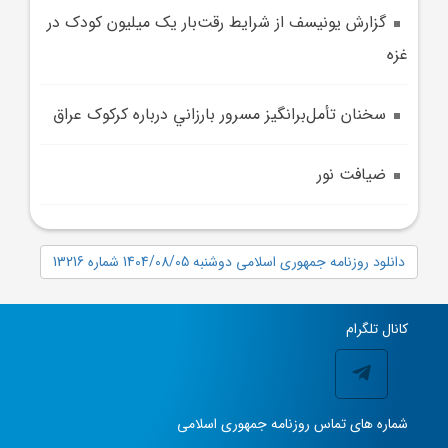
گزارش يونيسف از شرايط رقت‌بار يک ميليون کودک در
غزه
سخنان تأمل‌برانگيز مسرور بارزاني درباره کرکوک عراق
ضيافت نور
دانلود روزنامه جمهوری اسلامی دوشنبه 1404/08/05 شماره 13216
کانال تلگرام
شماره های تماس روزنامه جمهوری اسلامی