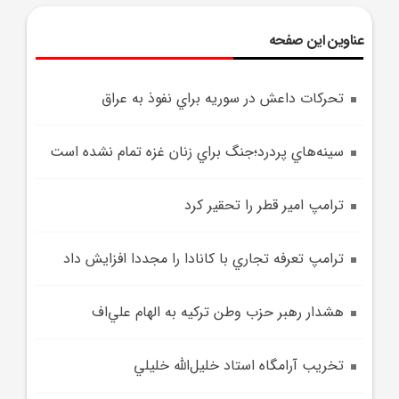
عناوین این صفحه
تحرکات داعش در سوريه براي نفوذ به عراق
سينه‌هاي پردرد؛جنگ براي زنان غزه تمام نشده است
ترامپ امير قطر را تحقير کرد
ترامپ تعرفه تجاري با کانادا را مجددا افزايش داد
هشدار رهبر حزب وطن ترکيه به الهام علي‌اف
تخريب آرامگاه استاد خليل‌الله خليلي