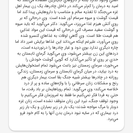
اميد به درمان را کم‌تر مي‌کند.در داخل چادرها، يک زن بيمار اهل
غزه مي‌جنگد تا تغذيه سالم و متناسب با داروهايش پيدا کند اما
قيمت گوشت و ميوه سرسام آور شده است. وي درحالي که بر
روي آتش هيزم غذا مي‌پزد، مي‌گويد: دکتر مي‌گويد که بايد ميوه
و گوشت سفيد مصرف کني درحالي که قيمت اين مواد غذايي
هم قيمت طلا است. وي گاهي اوقات به غذاهاي کنسرو شده
روي مي‌آورد، عليرغم اينکه مي‌داند اين غذاها برايش ضرر داد اما
چاره ديگري ندارد.بوي دود و غبار چادرها را درنورديده است،
دردهاي اين زن بيشتر مي‌شود، وي مي‌گويد گرماي تابستان به
حدي بر روي او تأثير مي‌گذارد که گويي گوشت خودش را
مي‌خورد، سرماي زمستان نيز باعث مي‌شود تمام استخوان‌هايش
به درد بيايد، در ميان گرماي تابستان و سرماي زمستان، زندگي
روزانه در چادرها بيشتر شبيه جنگ بقا است.بيمار ديگري هم
رنج و مشکلات زنان سرطاني را با واژه‌هاي ساده و پر از درد
خلاصه مي‌کند؛ وي مي‌گويد: تمام روياهايمان بر باد رفت، ما
حتي به فردا فکر نمي‌کنيم ما فقط به امروزمان فکر مي‌کنيم.با
وجود توقف جنگ، نبرد اين زنان متوقف نشده است، زنان غزه
دوبار با مرگ مواجه شدند؛ يک بار در زير بمباران و يک بار زير
درد بيماري که در سايه نبود درمان بدن آنها را به کام خود فرو
مي‌برد.