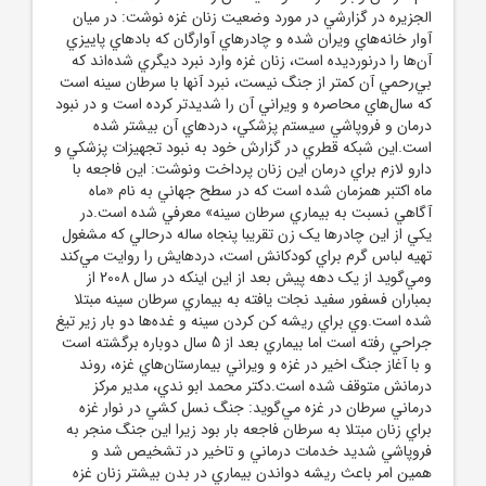
الجزيره در گزارشي در مورد وضعيت زنان غزه نوشت: در ميان
آوار خانه‌هاي ويران شده و چادرهاي آوارگان که بادهاي پاييزي
آن‌ها را درنورديده است، زنان غزه وارد نبرد ديگري شده‌اند که
بي‌رحمي آن کمتر از جنگ نيست، نبرد آنها با سرطان سينه است
که سال‌هاي محاصره و ويراني آن را شديدتر کرده است و در نبود
درمان و فروپاشي سيستم پزشکي، دردهاي آن بيشتر شده
است.اين شبکه قطري در گزارش خود به نبود تجهيزات پزشکي و
دارو لازم براي درمان اين زنان پرداخت ونوشت: اين فاجعه با
ماه اکتبر همزمان شده است که در سطح جهاني به نام «ماه
آگاهي نسبت به بيماري سرطان سينه» معرفي شده است.در
يکي از اين چادرها يک زن تقريبا پنجاه ساله درحالي که مشغول
تهيه لباس گرم براي کودکانش است، دردهايش را روايت مي‌کند
ومي‌گويد از يک دهه پيش بعد از اين اينکه در سال 2008 از
بمباران فسفور سفيد نجات يافته به بيماري سرطان سينه مبتلا
شده است.وي براي ريشه کن کردن سينه و غده‌ها دو بار زير تيغ
جراحي رفته است اما بيماري بعد از 5 سال دوباره برگشته است
و با آغاز جنگ اخير در غزه و ويراني بيمارستان‌هاي غزه، روند
درمانش متوقف شده است.دکتر محمد ابو ندي، مدير مرکز
درماني سرطان در غزه مي‌گويد: جنگ نسل کشي در نوار غزه
براي زنان مبتلا به سرطان فاجعه بار بود زيرا اين جنگ منجر به
فروپاشي شديد خدمات درماني و تاخير در تشخيص شد و
همين امر باعث ريشه دواندن بيماري در بدن بيشتر زنان غزه