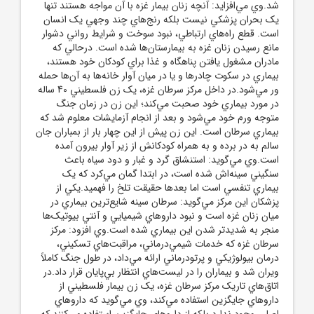
شد.وي مي‌افزايد: آنچه زنان بيمار غزه با آن مواجه هستند تنها
يک بحران پزشکي نيست بلکه رنج‌هاي چند وجهي يک انسان
است. قطع راه‌هاي ارتباطي، نبود سوخت و شرايط رواني دشوار
مانع رسيدن زنان غزه به بيمارستان‌ها شده است. درحالي که
مادران مشغول يافتن پناهگاه و غذا براي کودکان خود هستند،
بيماري در سکوت چادرها و يا در ميان آوار خانه‌ها به آن‌ها حمله
ور مي‌شود.در داخل مرکز سرطان غزه، يک زن فلسطيني 40 ساله
در مورد بيماري خود صحبت مي‌کند؛ اين زن در زمان جنگ
متوجه ورم خود مي‌شود و بعد از انجام آزمايشات معلوم شد که
بيماري سرطان است. اين زن پيش از اين چهار بار از بمباران جان
سالم به در برده و به همراه کودکانش از زير آوار بيرون آمده
است.وي مي‌گويد: استنشاق گرد و غبار و دود سياه باعث
سنگيني سينه‌اش شده است، در ابتدا گمان مي‌کرد که يک
بيماري تنفسي است اما بعد‌ها حقيقت تلخ را فهميد.يکي از
پزشکان اين مرکز مي‌گويد: سرطان سينه شايع‌ترين بيماري در
ميان زنان غزه است و نبود داروهاي شيميايي و آنتي بيوتيک‌ها
منجر به شديدتر شدن اين بيماري شده است.وي افزود: مرکز
سرطان غزه که خدمات شيمي‌درماني، مراقبت‌هاي تسکيني،
درمان بيولوژيکي و پرتودرماني ارائه مي‌داد، در طول جنگ کاملاً
ويران شد و بيماران را در ليست‌هاي انتظار بي‌پايان قرار داد.در
اتاق‌هاي تاريک مرکز سرطان غزه، يک زن بيمار فلسطيني از
داروهاي جايگزين استفاده مي‌کند، وي مي‌گويد که داروهاي
اصلي وجود ندارد بلکه از داروهاي جايگزين استفاده مي‌کنند که