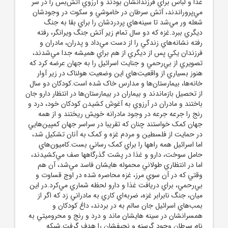
غذا و لباس براي فرزندانشان بودند و آرزوي آتش‌بس را در سر
مي‌پروراندند، آتش سرطان در خاموشي و سکوت در وجودشان
شعله ور مي‌شد تا سينه‌هاي پردردشان را براي بقا به جنگ
ديگري ببرد.غزه که دو سال تمام زير آتش جنگ ويرانگر، رفته
رفته نشانه‌هاي زندگي را از دست مي‌داد و پدران، مادران و
فرزندان يکي پس از ديگري از هم براي هميشه جدا مي‌شدند،
تصويري از بي‌رحمي و جنايت اسرائيل را به جهان عرضه کرد که
هنوز بسياري از واقعيت‌هاي اين وضعيت هولناک در زير آوار
خانه‌ها، بيمارستان‌ها و مدارس خاک شده است.کودکان دو سال
از تحصيل بازماندند و بيماران در بيمارستان‌ها در انتظار دارو جان
باختند و مادران در آرزوي به آغوش کشيدن کودکان خود، درد و
رنج را جرعه جرعه در وجود مادرانه خويش ريختند و از همه
جهان کمک خواستند چنان که تقريبا در سراسر جهان کمپين‌هايي
در حمايت از فلسطين و مردم غزه و کمک به آنان تشکيل شد،
اما اسرائيل همه راهها را براي کمک رساني بست.کاميون‌هاي
حامل سوخت، دارو و غذا در پشت گذرگاهها صف مي‌کشيدند،
اما در انتظاري طولاني محموله هايشان فاسد مي‌شد، آن هم
وقتي که در آن سوي مرز، غزه محاصره شده در اوج قساوت و
بي‌رحمي، براي دريافت غذا و دارو لحظه شماري مي‌کرد.در اين
ميان، جنگ نابرابر غزه، ضربه‌اي کاري به مادراني زد که اگر از
بمب‌هاي اسرائيل جان سالم به در بردند، داغ کودکان و
همسرانشان در سينه هايشان ماند و درد و رنج و محروميتي به
نام سرطان وجود گرسنه و نحيفشان را هدف گرفت.شبکه