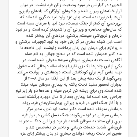
الجزيره در گزارشي در مورد وضعيت زنان غزه نوشت: در ميان
آوار خانه‌هاي ويران شده و چادرهاي آوارگان که بادهاي پاييزي
آن‌ها را درنورديده است، زنان غزه وارد نبرد ديگري شده‌اند که
بي‌رحمي آن کمتر از جنگ نيست، نبرد آنها با سرطان سينه است
که سال‌هاي محاصره و ويراني آن را شديدتر کرده است و در نبود
درمان و فروپاشي سيستم پزشکي، دردهاي آن بيشتر شده
است.اين شبکه قطري در گزارش خود به نبود تجهيزات پزشکي و
دارو لازم براي درمان اين زنان پرداخت ونوشت: اين فاجعه با
ماه اکتبر همزمان شده است که در سطح جهاني به نام «ماه
آگاهي نسبت به بيماري سرطان سينه» معرفي شده است.در
يکي از اين چادرها يک زن تقريبا پنجاه ساله درحالي که مشغول
تهيه لباس گرم براي کودکانش است، دردهايش را روايت مي‌کند
ومي‌گويد از يک دهه پيش بعد از اين اينکه در سال 2008 از
بمباران فسفور سفيد نجات يافته به بيماري سرطان سينه مبتلا
شده است.وي براي ريشه کن کردن سينه و غده‌ها دو بار زير تيغ
جراحي رفته است اما بيماري بعد از 5 سال دوباره برگشته است
و با آغاز جنگ اخير در غزه و ويراني بيمارستان‌هاي غزه، روند
درمانش متوقف شده است.دکتر محمد ابو ندي، مدير مرکز
درماني سرطان در غزه مي‌گويد: جنگ نسل کشي در نوار غزه
براي زنان مبتلا به سرطان فاجعه بار بود زيرا اين جنگ منجر به
فروپاشي شديد خدمات درماني و تاخير در تشخيص شد و
همين امر باعث ريشه دواندن بيماري در بدن بيشتر زنان غزه