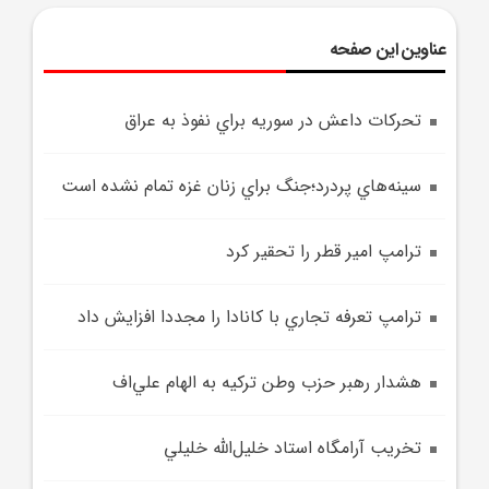
عناوین این صفحه
تحرکات داعش در سوريه براي نفوذ به عراق
سينه‌هاي پردرد؛جنگ براي زنان غزه تمام نشده است
ترامپ امير قطر را تحقير کرد
ترامپ تعرفه تجاري با کانادا را مجددا افزايش داد
هشدار رهبر حزب وطن ترکيه به الهام علي‌اف
تخريب آرامگاه استاد خليل‌الله خليلي