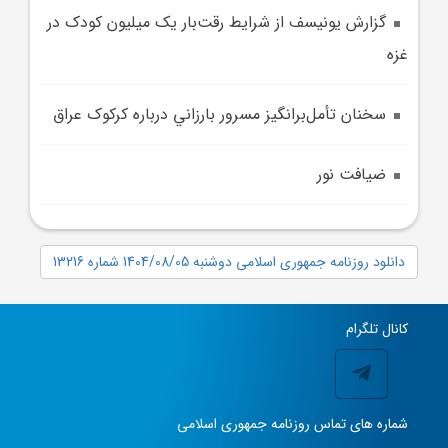
گزارش يونيسف از شرايط رقت‌بار يک ميليون کودک در
غزه
سخنان تأمل‌برانگيز مسرور بارزاني درباره کرکوک عراق
ضيافت نور
دانلود روزنامه جمهوری اسلامی دوشنبه 1404/08/05 شماره 13216
کانال تلگرام
شماره های تماس روزنامه جمهوری اسلامی