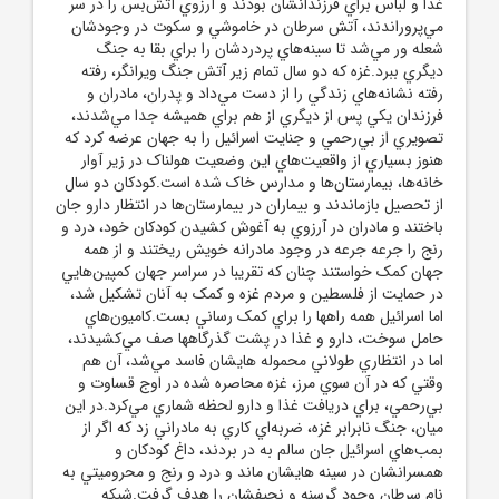
غذا و لباس براي فرزندانشان بودند و آرزوي آتش‌بس را در سر
مي‌پروراندند، آتش سرطان در خاموشي و سکوت در وجودشان
شعله ور مي‌شد تا سينه‌هاي پردردشان را براي بقا به جنگ
ديگري ببرد.غزه که دو سال تمام زير آتش جنگ ويرانگر، رفته
رفته نشانه‌هاي زندگي را از دست مي‌داد و پدران، مادران و
فرزندان يکي پس از ديگري از هم براي هميشه جدا مي‌شدند،
تصويري از بي‌رحمي و جنايت اسرائيل را به جهان عرضه کرد که
هنوز بسياري از واقعيت‌هاي اين وضعيت هولناک در زير آوار
خانه‌ها، بيمارستان‌ها و مدارس خاک شده است.کودکان دو سال
از تحصيل بازماندند و بيماران در بيمارستان‌ها در انتظار دارو جان
باختند و مادران در آرزوي به آغوش کشيدن کودکان خود، درد و
رنج را جرعه جرعه در وجود مادرانه خويش ريختند و از همه
جهان کمک خواستند چنان که تقريبا در سراسر جهان کمپين‌هايي
در حمايت از فلسطين و مردم غزه و کمک به آنان تشکيل شد،
اما اسرائيل همه راهها را براي کمک رساني بست.کاميون‌هاي
حامل سوخت، دارو و غذا در پشت گذرگاهها صف مي‌کشيدند،
اما در انتظاري طولاني محموله هايشان فاسد مي‌شد، آن هم
وقتي که در آن سوي مرز، غزه محاصره شده در اوج قساوت و
بي‌رحمي، براي دريافت غذا و دارو لحظه شماري مي‌کرد.در اين
ميان، جنگ نابرابر غزه، ضربه‌اي کاري به مادراني زد که اگر از
بمب‌هاي اسرائيل جان سالم به در بردند، داغ کودکان و
همسرانشان در سينه هايشان ماند و درد و رنج و محروميتي به
نام سرطان وجود گرسنه و نحيفشان را هدف گرفت.شبکه