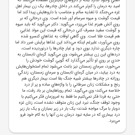
اميد به درمان را کم‌تر مي‌کند.در داخل چادرها، يک زن بيمار اهل
غزه مي‌جنگد تا تغذيه سالم و متناسب با داروهايش پيدا کند اما
قيمت گوشت و ميوه سرسام آور شده است. وي درحالي که بر
روي آتش هيزم غذا مي‌پزد، مي‌گويد: دکتر مي‌گويد که بايد ميوه
و گوشت سفيد مصرف کني درحالي که قيمت اين مواد غذايي
هم قيمت طلا است. وي گاهي اوقات به غذاهاي کنسرو شده
روي مي‌آورد، عليرغم اينکه مي‌داند اين غذاها برايش ضرر داد اما
چاره ديگري ندارد.بوي دود و غبار چادرها را درنورديده است،
دردهاي اين زن بيشتر مي‌شود، وي مي‌گويد گرماي تابستان به
حدي بر روي او تأثير مي‌گذارد که گويي گوشت خودش را
مي‌خورد، سرماي زمستان نيز باعث مي‌شود تمام استخوان‌هايش
به درد بيايد، در ميان گرماي تابستان و سرماي زمستان، زندگي
روزانه در چادرها بيشتر شبيه جنگ بقا است.بيمار ديگري هم
رنج و مشکلات زنان سرطاني را با واژه‌هاي ساده و پر از درد
خلاصه مي‌کند؛ وي مي‌گويد: تمام روياهايمان بر باد رفت، ما
حتي به فردا فکر نمي‌کنيم ما فقط به امروزمان فکر مي‌کنيم.با
وجود توقف جنگ، نبرد اين زنان متوقف نشده است، زنان غزه
دوبار با مرگ مواجه شدند؛ يک بار در زير بمباران و يک بار زير
درد بيماري که در سايه نبود درمان بدن آنها را به کام خود فرو
مي‌برد.