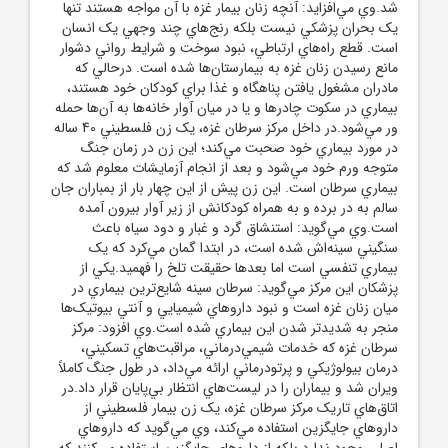
شد.وي مي‌افزايد: آنچه زنان بيمار غزه با آن مواجه هستند تنها
يک بحران پزشکي نيست بلکه رنج‌هاي چند وجهي يک انسان
است. قطع راه‌هاي ارتباطي، نبود سوخت و شرايط رواني دشوار
مانع رسيدن زنان غزه به بيمارستان‌ها شده است. درحالي که
مادران مشغول يافتن پناهگاه و غذا براي کودکان خود هستند،
بيماري در سکوت چادرها و يا در ميان آوار خانه‌ها به آن‌ها حمله
ور مي‌شود.در داخل مرکز سرطان غزه، يک زن فلسطيني 40 ساله
در مورد بيماري خود صحبت مي‌کند؛ اين زن در زمان جنگ
متوجه ورم خود مي‌شود و بعد از انجام آزمايشات معلوم شد که
بيماري سرطان است. اين زن پيش از اين چهار بار از بمباران جان
سالم به در برده و به همراه کودکانش از زير آوار بيرون آمده
است.وي مي‌گويد: استنشاق گرد و غبار و دود سياه باعث
سنگيني سينه‌اش شده است، در ابتدا گمان مي‌کرد که يک
بيماري تنفسي است اما بعد‌ها حقيقت تلخ را فهميد.يکي از
پزشکان اين مرکز مي‌گويد: سرطان سينه شايع‌ترين بيماري در
ميان زنان غزه است و نبود داروهاي شيميايي و آنتي بيوتيک‌ها
منجر به شديدتر شدن اين بيماري شده است.وي افزود: مرکز
سرطان غزه که خدمات شيمي‌درماني، مراقبت‌هاي تسکيني،
درمان بيولوژيکي و پرتودرماني ارائه مي‌داد، در طول جنگ کاملاً
ويران شد و بيماران را در ليست‌هاي انتظار بي‌پايان قرار داد.در
اتاق‌هاي تاريک مرکز سرطان غزه، يک زن بيمار فلسطيني از
داروهاي جايگزين استفاده مي‌کند، وي مي‌گويد که داروهاي
اصلي وجود ندارد بلکه از داروهاي جايگزين استفاده مي‌کنند که