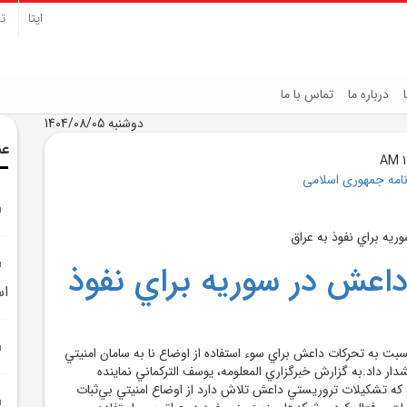
ایتا
تل
درباره ما
تماس با ما
دوشنبه 1404/08/05
عن
نامه جمهوری اسلامی
اعش در سوريه براي نفوذ
ا
بت به تحرکات داعش براي سوء استفاده از اوضاع نا به سامان امنيتي
ر داد.به گزارش خبرگزاري المعلومه، يوسف الترکماني نماينده
که تشکيلات تروريستي داعش تلاش دارد از اوضاع امنيتي بي‌ثبات