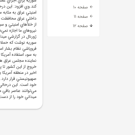
سوريه براي اجراي عملي
کند.وي افزود: اين در
صفحه 10
امنيتي عراق به مثابه 
صفحه 11
داخلي عراق محافظت مي‌
از خلأهاي امنيتي و سي
صفحه 12
نيروهاي ما اجازه نمي‌د
ژورنال در گزارشي ميدا
سوريه نوشت که حملات
فروپاشي نظام بشار اس
به سوء استفاده آمريکا
نماينده مجلس عراق هش
خروج از اين کشور تا پ
اخير در منطقه آمريکا
صهيونيستي قرار دارد.
خود است. اين درحالي 
مي‌توانند عناصر باقي 
ميداني خود را از دست