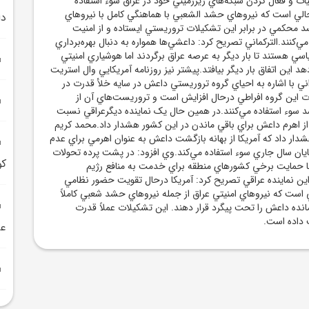
ات و فعال کردن شبکه‌هاي زيرزميني خود در عراق سوء استفاده
حالي است که نيروهاي حشد الشعبي با هماهنگي کامل با نيروهاي
دا
سد محکمي در برابر اين تشکيلات تروريستي ايستاده و از امنيت
کنند.الترکماني تصريح کرد: داعشي‌ها همواره به دنبال بهره‌برداري
اسي هستند تا بار ديگر به عرصه عراق برگردند اما هوشياري امنيتي
هد اين اتفاق بار ديگر بيافتد.پيشتر نيز روزنامه آمريکايي وال استريت
ني با اشاره به احياي گروه تروريستي داعش در سايه خلأ قدرت در
 اين گروه افراطي درحال افزايش است و تروريست‌هاي آن از
د سوء استفاده مي‌کنند.در همين حال يک نماينده ديگرعراقي نسبت
 از اهرم داعش براي باقي ماندن در اين کشور هشدار داد.محمد کريم
دار داد که آمريکا از بهانه بازگشت داعش به عنوان اهرمي براي عدم
ايان سال جاري سوء استفاده مي‌کند.وي افزود: در پشت پرده تحولات
کو
 با حمايت برخي کشورهاي منطقه براي خدمت به منافع رژيم
اين نماينده عراقي تصريح کرد: آمريکا درحال تقويت حضور نظامي
است که نيروهاي امنيتي عراق از جمله نيروهاي حشد شعبي کاملاً
مانده داعش را تحت پيگرد قرار دهند. اين تشکيلات عملاً قدرت
 داده است.
عر