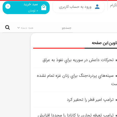
سبد خرید
گرام
0
ورود به حساب کاربری
0
تومان
اوین این صفحه
تحرکات داعش در سوريه براي نفوذ به عراق
سينه‌هاي پردرد؛جنگ براي زنان غزه تمام نشده
ست
ترامپ امير قطر را تحقير کرد
ترامپ تعرفه تجاري با کانادا را مجددا افزايش