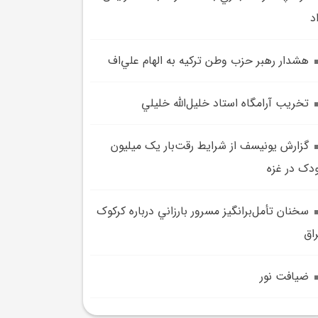
د
هشدار رهبر حزب وطن ترکيه به الهام علي‌اف
تخريب آرامگاه استاد خليل‌الله خليلي
گزارش يونيسف از شرايط رقت‌بار يک ميليون
دک در غزه
سخنان تأمل‌برانگيز مسرور بارزاني درباره کرکوک
اق
ضيافت نور