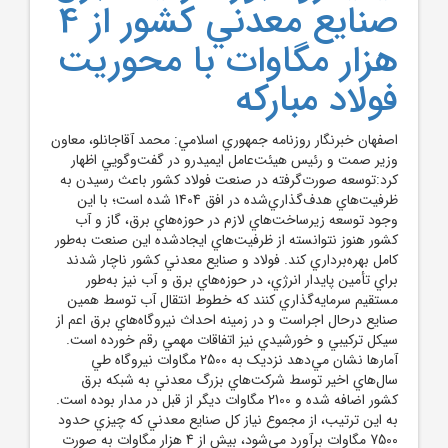
صنايع معدني كشور از 4
هزار مگاوات با محوريت
فولاد مباركه
اصفهان خبرنگار روزنامه جمهوري اسلامي: محمد آقاجانلو، معاون
وزير صمت و رئيس هيئت‌عامل ايميدرو در گفت‌وگو‌يي اظهار
کرد:توسعه صورت‌گرفته در صنعت فولاد کشور باعث رسيدن به
ظرفيت‌هاي هدف‌گذاري‌شده در افق 1404 شده است؛ با اين
وجود توسعه زيرساخت‌هاي لازم در حوزه‌هاي برق، گاز و آب
کشور هنوز نتوانسته از ظرفيت‌هاي ايجادشده اين صنعت به‌طور
کامل بهره‌برداري کند. فولاد و صنايع معدني کشور ناچار شدند
براي تأمين پايدار انرژي، در حوزه‌هاي برق و آب نيز به‌طور
مستقيم سرمايه‌گذاري کنند که خطوط انتقال آب توسط همين
صنايع درحال اجراست و در زمينه احداث نيروگاه‌هاي برق اعم از
سيکل ترکيبي و خورشيدي نيز اتفاقات مهمي رقم خورده است.
آمارها نشان مي‌دهد نزديک به 2500 مگاوات نيروگاه طي
سال‌هاي اخير توسط شرکت‌هاي بزرگ معدني به شبکه برق
کشور اضافه شده و 2100 مگاوات ديگر از قبل در مدار بوده است.
به اين ترتيب، از مجموع نياز کل صنايع معدني که چيزي حدود
7500 مگاوات برآورد مي‌شود، بيش از 4 هزار مگاوات به صورت