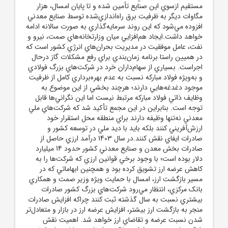
مستقيم ازسوي اين صنايع تأمين شده و تا پايان امسال، هزار
مگاوات ديگر به ظرفيت برق راه‌اندازي‌شده توسط صنايع معدني
افزوده مي‌شود که اين روند سرمايه‌گذاري به صورت سالانه ادامه
خواهد داشت.ايجاد هم‌افزايي ميان وزارتخانه‌هاي صمت، نيرو و
نفت، عامل موفقيت در مديريت بحران‌هاي انرژي کشور است که
در هميين راستا برنامه زمان‌بندي براي رفع مشکلات گاز درحال
اجراست. بسياري از سهام‌داران خرد در شرکت‌هاي بزرگ فولادي
و به‌ويژه فولاد مبارکه نسبت به عدم بهره‌برداري کامل از ظرفيت
موجود دغدغه‌هايي دارند؛ هرچند بخشي از اين موضوع به
وظايف ذاتي فولاد مبارکه مرتبط نيست اما اين نگراني‌ها قابل
توجه است. بنابراين در اين مجمع تأکيد شد که شرکت‌هاي ملي
معدني نه‌تنها وظيفه دارند براي منطقه محل استقرار خود
ارزش‌آفريني کنند بلکه بايد با ديد ملي در توسعه کشور و
صادرات ايفاي نقش کنند.در سال 1403 درآمد ارزي حاصل از
صادرات بخش معدن و صنايع معدني کشور حدود 14 ميليارد
دلار بوده است؛ با وجود برخي قوانين ارزي که شرکت‌ها را به
کاهش عرضه ارز تشويق کرده بود و همچنين ابهاماتي که در
مسير بازگشت ارز، امسال با حمايت ويژه وزير صمت و همکاري
بانک مرکزي، انتظار مي‌رود شرکت‌هاي بزرگ کشور صادرات
بيشتري نسبت به سال گذشته ثبت کنند چراکه افزايش صادرات
منجر به بازگشت ارز بيشتر، افزايش عرضه ارز در بازار و متعادل‌تر
شدن نسبت عرضه و تقاضاي ارز خواهد شد. اهميت نقش