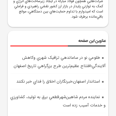
شرکت‌هايي همچون فولاد مبارکه در ايجاد زيرساخت‌هاي انرژي و
کمک به توازني پايدار در بازار ارز کشور نقشي راهبردي و فراملي
است که اميدوارم با تداوم حمايت‌هاي بين‌ دستگاهي، موانع
باقي‌مانده برطرف شود.
عناوین این صفحه
طلوعي نو در ساماندهي ترافيک شهري وکاهش
آلايندگي؛افتتاح عظيم‌ترين طرح بزرگراهي تاريخ اصفهان
استاندار اصفهان:خبرنگاران اخلاق را فداي خبر نکنند
نماينده مردم شاهين‌شهر:قطعي برق به توليد، کشاورزي
و خدمات آسيب زده است