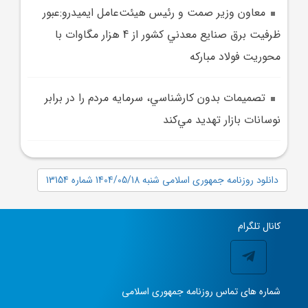
معاون وزير صمت و رئيس هيئت‌عامل ايميدرو:عبور
ظرفيت برق صنايع معدني كشور از 4 هزار مگاوات با
محوريت فولاد مباركه
تصميمات بدون کارشناسي، سرمايه مردم را در برابر
نوسانات بازار تهديد مي‌کند
دانلود روزنامه جمهوری اسلامی شنبه 1404/05/18 شماره 13154
کانال تلگرام
شماره های تماس روزنامه جمهوری اسلامی