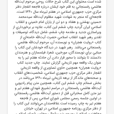
شده است.محتواي اين کتاب شرح حالات روحي مرحوم آيت‌الله
هاشمي رفسنجاني به قلم خود ايشان درباره فاجعه انفجار دفتر
مرکزي حزب جمهوري اسلامي در هفتم تيرماه سال 1360 است،
فاجعه‌اي که منجر به شهادت شهيد مظلوم آيت‌الله سيدمحمد
حسيني بهشتي و هفتاد و دو تن از ياران امام خميني و انقلاب
اسلامي ايران گرديد.چاپ ششم اين کتاب، علاوه بر برخورداري از
ويراستاري جديد و مقدمه چاپ ششم، شامل ديدگاه، توصيفات و
تقدير رهبر شهيد انقلاب اسلامي حضرت آيت‌الله خامنه‌اي از
کتاب «روايت هجران» و نويسنده آن، مرحوم آيت‌الله هاشمي
رفسنجاني مي‌باشد. رهبر شهيد در ديدگاه خودشان اين کتاب را
مبنايي براي نويسندگان، مورخين، شعرا، فيلمسازان و هنرمندان
دانستند تا بتوانند با محور قرار دادن آن حادثه هفتم تير را به
عنوان يک واقعه مهم تاريخي گزارش نمايند. چاپ جديد کتاب
«روايت هجران» همچنين حاوي تصاويري از واقعه تاريخي
انفجار دفتر مرکزي حزب جمهوري اسلامي، شخصيت‌هاي انقلاب
و صحنه‌هاي ماندگار از برهه‌ تاريخي تيرماه 1360 مي‌باشد.در
بخش ضمائم چاپ ششم اين کتاب، همچنين متن پيام راديويي
آيت‌الله هاشمي رفسنجاني در مراسم تشييع شهداي هفتم تير و
نيز متن کامل سخنراني قبل از دستور آيت‌الله هاشمي رفسنجاني
در اولين جلسه رسمي مجلس شوراي اسلامي پس از فاجعه
هفتم تير به چاپ رسيده است.علاقه‌مندان مي‌توانند اين کتاب را
از دفتر مرکزي روزنامه جمهوري اسلامي در تهران، خيابان
مجاهدين اسلام – روبروي درب شمالي مجلس شوراي اسلامي