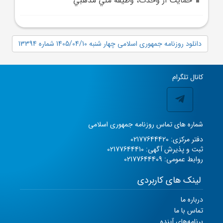
حمايت از وحدت، وظيفه ملي مذهبي
دانلود روزنامه جمهوری اسلامی چهار شنبه 1405/04/10 شماره 13394
کانال تلگرام
شماره های تماس روزنامه جمهوری اسلامی
دفتر مرکزی: 02177644420
ثبت و پذیرش آگهی: 02177644410
روابط عمومی: 02177644409
لینک های کاربردی
درباره ما
تماس با ما
برنامه‌های آینده