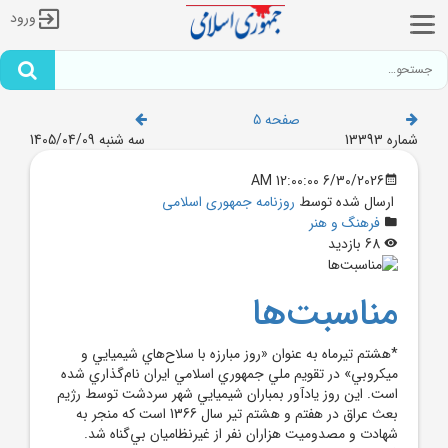
ورود
صفحه 5
شماره 13393
سه شنبه 1405/04/09
6/30/2026 12:00:00 AM
ارسال شده توسط
روزنامه جمهوری اسلامی
فرهنگ و هنر
68 بازدید
مناسبت‌ها
*هشتم تيرماه به عنوان «روز مبارزه با سلاح‌هاي شيميايي و
ميکروبي» در تقويم ملي جمهوري اسلامي ايران نام‌گذاري شده
است. اين روز يادآور بمباران شيميايي شهر سردشت توسط رژيم
بعث عراق در هفتم و هشتم تير سال 1366 است که منجر به
شهادت و مصدوميت هزاران نفر از غيرنظاميان بي‌گناه شد.