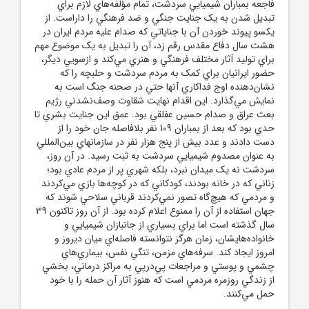
فاجعه بمباران شيميايي سردشت، تمام مؤلفه‌هاي لازم براي
تبديل شدن به يک جنايت جنگي و ضد فرهنگي را داراست. از
يکسو پيوند خوردن آن با جناياتي که صدام عليه مردم ايران در
هشت سال دفاع مقدس رقم زد، آن را تبديل به يک موضوع مهم
براي توليد آثار مختلف فرهنگي و هنري مي‌کند و ازسويي ديگر،
حضور ايرانيان براي کمک به مردم سردشت و حلبچه را که
نشان‌دهنده اوج فداکاري آنها حتي در صحنه جنگ است به
نمايش مي‌گذارد. اين اقدام نهايت شقاوت وصف‌نشدني رژيم
بعث عراق و صدام حسين عفلقي بود. عمق اين جنايت بشري تا
حدي بود که بعد از بمباران 109 نفر بلافاصله جان خود را از
دست دادند و عدد بيش از پنج هزار نفر در سازمانهاي بين‌المللي
به عنوان مصدوم شيميايي سردشت به ثبت رسيد. در آن روز،
سردشت نه يک ميدان نبرد، بلکه شهري پر از مردم عادي بود؛
زناني که در خانه بودند، کودکاني که در کوچه‌ها بازي مي‌کردند
و مردمي که هيچ‌گاه تصور نمي‌کردند قرباني سلاحي شوند که
جهان استفاده از آن را ممنوع اعلام کرده بود. از آن روز تاکنون 39
سال گذشته است اما براي بسياري از جانبازان شيميايي و
خانواده‌هايشان، زمان هرگز نتوانسته فاصله‌اي ميان ديروز و
امروز ايجاد کند. سرفه‌هاي مزمن، تنگي نفس، بيماري‌هاي
چشمي و پوستي و مراجعات پي‌درپي به مراکز درماني، بخشي
از زندگي روزمره مردمي است که هنوز آثار آن حمله را با خود
حمل مي‌کنند.