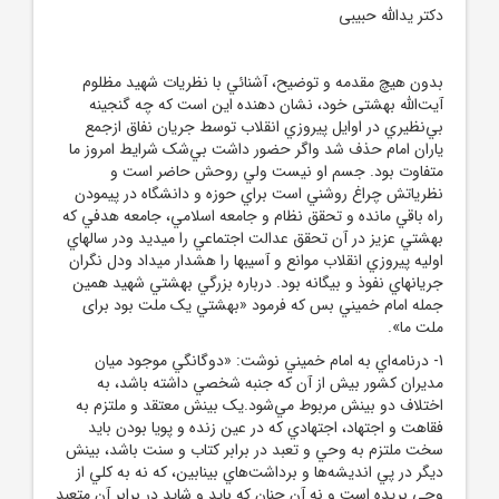
دکتر یدالله حبیبی
بدون هيچ مقدمه و توضيح، آشنائي با نظريات شهيد مظلوم
آیت‌الله بهشتی خود، نشان دهنده اين است که چه گنجينه
بي‌نظيري در اوايل پيروزي انقلاب توسط جريان نفاق ازجمع
ياران امام حذف شد واگر حضور داشت بي‌شک شرايط امروز ما
متفاوت بود. جسم او نيست ولي روحش حاضر است و
نظرياتش چراغ روشني است براي حوزه و دانشگاه در پيمودن
راه باقي مانده و تحقق نظام و جامعه اسلامي، جامعه هدفي که
بهشتي عزيز در آن تحقق عدالت اجتماعي را ميديد ودر سالهاي
اوليه پيروزي انقلاب موانع و آسيبها را هشدار ميداد ودل نگران
جريانهاي نفوذ و بيگانه بود. درباره بزرگي بهشتي شهيد همين
جمله امام خميني بس که فرمود «بهشتي يک ملت بود برای
ملت ما».
1- درنامه‌اي به امام خميني نوشت: «دوگانگي موجود ميان
مديران کشور بيش از آن که جنبه شخصي داشته باشد، به
اختلاف دو بينش مربوط مي‌شود.يک بينش معتقد و ملتزم به
فقاهت و اجتهاد، اجتهادي که در عين زنده و پويا بودن بايد
سخت ملتزم به وحي و تعبد در برابر کتاب و سنت باشد، بينش
ديگر در پي انديشه‌ها و برداشت‌هاي بينابين، که نه به کلي از
وحي بريده است و نه آن چنان که بايد و شايد در برابر آن متعبد