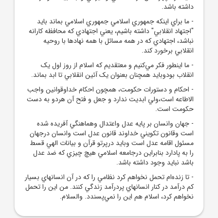
داشته باشد.
- ما براي اينکه جمهوري اسلامي جمهوري اسلامي بماند بايد
"اجتهاد انقلابي" داشته باشيم، يعني اجتهادي که محافظه کارانه
نباشد، اجتهادي که در همه مسائل با همه نهادها با روحيه
انقلابي برخورد کند.
- ما اينطور فکر مي‌کنيم و معتقديم که اسلام از روز اول يک
انقلاب بودوبايد همچنان بعنوان يک آئين انقلابي تا ابد بماند.
- احکام و دستورات حکومت، همچون احکام خداوقوانين واجب
الاطاعه است،ولي ابديت ندارد و جعل و فتح آن هردو به دست
حکومت است.
- جهان وانسان بر پايه عدل واعتدال وهماهنگي آفريده شده
است وقانون تکويني خداوند قانون عدل است وانسان درجهان
مسئول اقامه عدل است وبايد درپرتو قرآن و بيانات الهي قسط
را به پادارد بنابراين درجامعه اسلامي هيچ چيزي که ضد عدل
باشد نبايد وجود داشته باشد.
- تا زنده‌ام تحمل نخواهم کرد نظامي را که در آن انسانهاي بسيار
کم درآمد در کنار انسانهاي پردرآمد زندگي کنند. من اين را تحمل
نخواهم کرد، اسلام هم اين را نمي‌پسندد. والسلام.