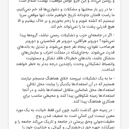
و روشن مي‌داد و اين جزو عوامل موفقيت نهضت اسلام است
- ما در زير بار سختيها و مشکلات و دشواري‌ها قد خم نمي‌کنيم،
ما راست قامتان جاودانه تاريخ خواهيم ماند، تنها موقعي سرپا
نيستيم که کشته شويم و يا زخم بخوريم و بر خاک بيفتيم و الا
هيچ قدرتي پشت ما را نمي‌تواند خم کند.
- اگر در جامعه‌اي حزب و تشکيلات رسمي نباشد، گروه‌ها پيدا
نمي‌شود؟ دوروبر هرآقايي، دوروبر هر شخصيتي و دوروبر
هرصاحب نفوذي، پنجاه نفر جمع مي‌شوند و تبديل به باندهاي
قدرت مي‌شوند. به‌جاي‌اينکه در مملکت احزاب و سازمان‌هاي
متشکل باشند، باندهاي خطرناک فاقد تشکل و مسئوليت
وانضباط تشکيلاتي وحدت راچندين درجه بدتر به خطر خواهند
انداخت.
- ما به يک تشکيلات نيرومند خلاقِ هماهنگِ منسجم نيازمند
هستيم که در آن استعدادها يکديگر را بيابند؛ محل تلاقي
استعدادها، محل شناسايي متقابل استعدادها باشد و در آنجا
استعدادها زمينه شکوفايي پيدا کنند و محيطي مناسب براي
همکاري هماهنگ پيدا کنند.
- در زمينه حق گذشت نکنيد چون اين فقط خيانت به يک مورد
معين نيست اين کمکي است به ضعيف شدن روح
حقيقت‌جوئي وحق پرستي در جامعه و تاريک مي‌کند جامعه را و
نميگذارد چهره حق درخشندگي و گيرائي و جذابيت خود را