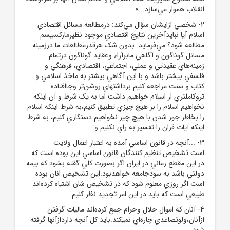
انقلاب هموار مي‌سازد...».
2- شخصي ازايشان سؤال مي‌کند: درمطالعه مسائل اقتصادي
اسلام آيا نبايدآخرين نتايج اقتصادي موجود نظيرمارکسيسم
مطالعه شود؟ مي‌فرمايد: بدون شک هرقدرمطالعات ما درزمينه
مسائل گوناگون و آگاهي مابرآراء وعقايد گوناگون درتمام
زمينه‌هاي عقيدتي و عملي، اجتماعي، اقتصادي، فرهنگي و
فلسفي بيشتر باشد و با اين آگاهي بيشتر به ماخذ اسلامي و
کتاب و سنت مراجعه کنيم برداشتهاي روشن‌تر وجاافتاده
تروکاملتري از اسلام خواهيم داشت اما به يک شرط و آن اينکه
نخواهيم اسلام را بر هيچ چيزي تطبيق کنيم،به شرط اينکه اسلام
را بخاطر جور شدن با هيچ چيز نخواهيم دستکاري کنيم، به شرط
اينکه آيات قران را تفسير به راي نکنيم و...
3- ...آنچه در قانون اساسي آمده به اعتبار اعمال ولايت
است.تشخيص تنظيم کنندگان قانون اساسي اين بوده است که
در اين مقطع زماني در ايران اگر بصورت کلي گفته بشود که بيمه
دولتي باشد به سودجامعه خواهدبود.اين تشخيص انان بوده
است اگر روزي معلوم شود که در تشخيص شان اشتباه کرده‌اند
طبيعي است که بايد در اين امر تجديد نظر کنيم.
4- آنان که اموال حلال وحرام جمع کرده‌اند ماليات گرفتن
ازآنان،ولوتصاعدي چاره‌اي نميکند.بايد کل آنچه داردازآنها گرفته
شود.