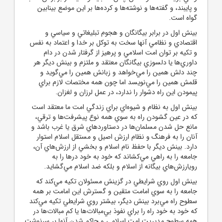
و پايبند، و گفته‌ها و نوشته‌ها و کرده‌ها بر اين موضع بينابين
گواه است.
بينش اول در برابر بيگانگان و هجوم تبليغاتي و سياسي و
اقتصادي و نظامي آنها سخت به توکل بر خدا و اعتماد به نفس
و تکيه بر توان امت اسلامي و پرهيز از گرفتار شدن در دام
داوري‌ها يا دلسوزي بيگانگان معتقد و ملتزم و بينش ديگر هر
چند دلش همين را مي‌خواهد و زبانش همين را مي‌گويد و
قلمش همين را مي‌نويسد اما چون همه مختصات لازم براي
پيمودن اين راه دشوار را ندارد، در عمل لرزان و لغزان.
بينش اول به نظام و شيوه‌اي براي زندگي امت ما معتقد است
که در عين گشودن راه به سوي همه نوع پيشرفت‌ها و ترقي،
مانع حل شدن مسلمان‌ها در دستاوردهاي شرق يا غرب باشد و
آنان را به فرهنگ و نظام ارزش اصيل و مستقل اسلام استوار
دارد. بينش ديگر با حفظ نام اسلام و بخشي از ارزش‌هاي آن،
جامعه را به راهي مي‌کشاند که خود به خود درها را به
رويارزش‌هاي بيگانه از اسلام و بلکه ضد اسلام مي‌گشايد.
بينش اول روي شرايطي در گزينش مسئولان تکيه مي‌کند که
جامعه را به سوي امامت متقين و گسترش اين امامت بر همه
سطوح راه مي‌برد بينش ديگر، بيشتر روي شرايطي تکيه مي‌کند
که خود به خود راه را براي نفوذ بي‌مبالات‌ها يا کم مبالات‌ها در
همه سطوح مديريت امت اسلامي و حاکم شدن آنها بر سرنوشت