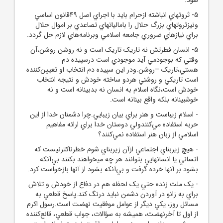
5- ثروتهاي انباشته ازحرام بايد با اجراي اصل 49قانون اساسي
ونيزثروتهاي بزرگ حلال را بامالياتهاي تصاعدي بر اموال حلال
براي نيازهاي ضروري جامعه اسلامي وبرنامه‌هاي لازم حل گردد.
5- انسان فطرتش نه تاريک تاريک است و نه روشن روشن،آن
وقتي که بوجودمي آيد موجودي است درسپيده دم
هستي،تاريک –روشن.ودر اين سپيده دم انتخاب او تعيين‌کننده
است تاريکي و روشني هردو ساخته خودش و نتيجه انتخاب
خودش است،نگاه اسلام به انسان نه بدبينانه است و نه
خوشبينانه بلکه واقع بينانه است.
- اسلام زيباست و هنر براي بيان زيبايي.چرا دشمنان خدا از اين
حربه استفاده مي‌کنندولي دوستان خدا براي ارائه مفاهيم
اسلامي از زبان هنر استفاده نمي‌کنند؟
- ‌هيچ زيربناي اجتماعي ازآن زيربناي شوم خطرناکترنيست که
انساني يا انسانهايي بتوانند هر چه ميخواهند بکنند بي‌آنکه
بشود بر آنها خرده گرفت و بي‌آنکه بشود از آنها بازخواست کرد.
- ‌يک ملت زنده حتي يک لحظه هم در دفاع از خودش و تلاش
براي به زانو در آوردن دشمن نبايد درنگ کند.‌پاسخ قطعي به
مسائل روز، يکي ديگر از عوامل موفقيت نهضت است.رسول اکرم
از اول تا آخرنهضت، هميشه به سؤالات، جواب قطعي، قانع‌کننده