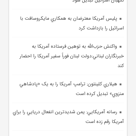
نگهبان اسرائيل تبديل شود
پليس آمريکا معترضان به همکاري مايکروسافت با
اسرائيل را بازداشت کرد
واکنش حزب‌الله به توهين فرستاده آمريکا به
خبرنگاران لبناني:دولت لبنان فوراً سفير آمريکا را احضار
کند
هيلاري کلينتون: ترامپ آمريکا را به يک «پادشاهي
منزوي» تبديل کرده است
رسانه آمريکايي: يمن شديدترين انفعال دريايي را براي
آمريکا رقم زده است