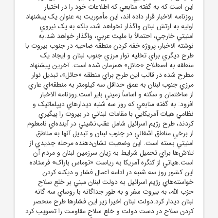
اين است که به گفته منابعي که اطلاعات خود را در اختيار
روزنامه الاخبار قرار داده اند، اين مأموريت به عنوان يک پيشنهاد
اوليه به ارتش لبنان واگذار نخواهد شد، بلکه به يک نيروي
امنيتي خارجي، احتمالاً با مليت عربي، واگذار خواهد شد.به
نوشته الاخبار، پروژه خفه کردن منطقه ضاحيه در جنوب بيروت با
طرح ديگري براي تخليه نوار مرزي جنوب لبنان و ايجاد يک
منطقه به اصطلاح «حائل» همزمان شده است. آخرين پيشنهاد
مطرح شده در قالب اين طرح براي منطقه «حائل»، تبديل نوار
مرزي جنوب لبنان به عمق حداقل سه کيلومتر به منطقه‌اي عاري
از ساختمان و سکنه و اساساً زميني باير است.روزنامه الاخبار
افزود: به گفته منابعي که روز سه شنبه ديدارهاي ديپلماتيک و
نظامي هيات آمريکايي با مقامات لبناني در بيروت را پيگيري
کردند، طرح رژيم اسرائيل شامل عقب‌نشيني در آينده‌اي نامعلوم
از برخي مناطق اشغالي در جنوب لبنان و تبديل آنها به مناطق
امنيتي بسته است. اين وضعيت نشان‌دهنده مرحله جديدي از
تلاش‌ها براي تحميل شرايط به زيان سرزمين لبنان و مردم آن
است.هياتي از کنگره آمريکا به رياست «توماس باراک» فرستاده
اين کشور روز سه شنبه در ادامه اعمال فشار و ديکته کردن
خواسته‌هاي رژيم اسرائيل به دولت لبنان مبني بر خلع سلاح
حزب الله، به بيروت سفر و به طور جداگانه با روساي سه گانه
لبنان ديدار کرد.دولت لبنان اخيرا زير اين فشارها طرح منحصر
کردن سلاح در دست دولت و خلع سلاح مقاومت را تصويب کرد