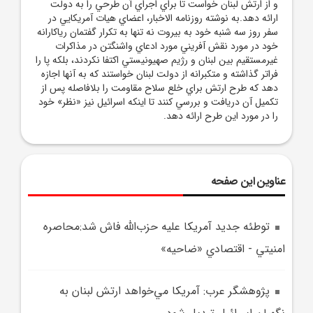
و از ارتش لبنان خواست تا براي اجراي آن طرحي را به دولت
ارائه دهد.به نوشته روزنامه الاخبار، اعضاي هيات آمريکايي در
سفر روز سه شنبه خود به بيروت نه تنها به تکرار گفتمان رياکارانه
خود در مورد نقش آفريني مورد ادعاي واشنگتن در مذاکرات
غيرمستقيم بين لبنان و رژيم صهيونيستي اکتفا نکردند، بلکه پا را
فراتر گذاشته و متکبرانه از دولت لبنان خواستند که به آنها اجازه
دهد که طرح ارتش براي خلع سلاح مقاومت را بلافاصله پس از
تکميل آن دريافت و بررسي کنند تا اينکه اسرائيل نيز «نظر» خود
را در مورد اين طرح ارائه دهد.
عناوین این صفحه
توطئه جديد آمريکا عليه حزب‌الله فاش شد:محاصره
امنيتي - اقتصادي «ضاحيه»
پژوهشگر عرب: آمريکا مي‌خواهد ارتش لبنان به