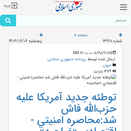
ورود
صفحه 8
شماره 13168
پنجشنبه 1404/06/06
8/28/2025 12:00:00 AM
ارسال شده توسط
روزنامه جمهوری اسلامی
جهان
379 بازدید
توطئه جديد آمريکا عليه
حزب‌الله فاش
شد:محاصره امنيتي -