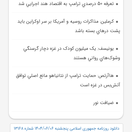
تعرفه‌ 50 درصدي ترامپ به اقتصاد هند اجرايي شد
کرملين: مذاکرات روسيه و آمريکا بر سر اوکراين بايد
پشت درهاي بسته باشد
يونيسف: يک ميليون کودک در غزه دچار گرسنگي
وشوک‌هاي رواني هستند
هاآرتص: حمايت ترامپ از نتانياهو مانع اصلي توافق
آتش‌بس در غزه است
ضيافت نور
دانلود روزنامه جمهوری اسلامی پنجشنبه 1404/06/06 شماره 13168