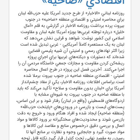
اقتصادي «ضاحيه»
روزنامه لبناني «الاخبار» از طرح جديد آمريکا عليه حزب‌الله لبنان
براي محاصره امنيتي و اقتصادي منطقه «ضاحيه» در جنوب
بيروت پرده برداشت.روزنامه الاخبار در گزارشي به قلم «آمال
خليل» درباره توطئه غربي‌ها بويژه آمريکا عليه لبنان و مقاومت
اسلامي اين کشور نوشت: شواهد و قراين نشان مي‌دهد که
لبنان به يک مستعمره کاملاً آمريکايي - غربي تبديل شده است
زيرا اکثر نهادهاي رسمي و امنيتي آن شبيه پليسي قضايي
شده‌اند که دستورات و ديکته‌هاي غربيها براي اجراي پروژه
ريشه‌کن کردن مقاومت و مجازات جمعي خاستگاه مردمي آن را
اجرا مي‌کنند. آخرين فصل اين پروژه در طرح اعمال محاصره
امنيتي - اقتصادي منطقه ضاحيه در جنوب بيروت برملا شده
است.براساس اطلاعات روزنامه الاخبار، يکي از مفاد چشم‌انداز
آمريکا براي «لبنانِ بدون مقاومت و سلاح» تأکيد مي‌کند که بايد
با منطقه ضاحيه در جنوب بيروت به شيوه‌اي مشابه با
اردوگاه‌هاي فلسطيني (واقع در لبنان) رفتار شود و بر اين اساس،
پست‌هاي ايست و بازرسي در ورودي‌هاي «پايتخت حزب‌الله»
(منطقه ضاحيه) ايجاد شده و افراد هنگام ورود و خروج به دقت
بازرسي شوند و محدوديت‌هاي سختگيرانه بر ورود کالاها و مواد
اعمال و بررسي دقيق درخصوص منابع و مقاصد اين کالاها و
مواد صورت گيرد و جابجايي وجوه و نظارت بر منابع آنها تا
رسيدن به مقصد نهايي تحت کنترل قرار گيرد.نکته قابل توجه