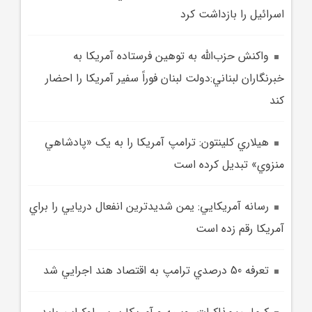
اسرائيل را بازداشت کرد
واکنش حزب‌الله به توهين فرستاده آمريکا به
خبرنگاران لبناني:دولت لبنان فوراً سفير آمريکا را احضار
کند
هيلاري کلينتون: ترامپ آمريکا را به يک «پادشاهي
منزوي» تبديل کرده است
رسانه آمريکايي: يمن شديدترين انفعال دريايي را براي
آمريکا رقم زده است
تعرفه‌ 50 درصدي ترامپ به اقتصاد هند اجرايي شد