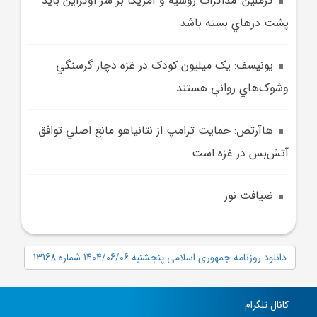
کرملين: مذاکرات روسيه و آمريکا بر سر اوکراين بايد
پشت درهاي بسته باشد
يونيسف: يک ميليون کودک در غزه دچار گرسنگي
وشوک‌هاي رواني هستند
هاآرتص: حمايت ترامپ از نتانياهو مانع اصلي توافق
آتش‌بس در غزه است
ضيافت نور
دانلود روزنامه جمهوری اسلامی پنجشنبه 1404/06/06 شماره 13168
کانال تلگرام