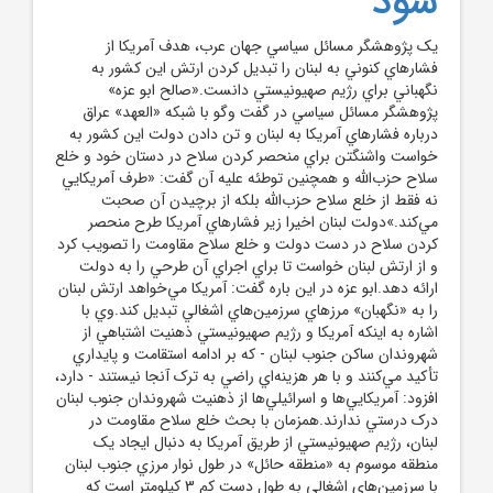
شود
يک پژوهشگر مسائل سياسي جهان عرب، هدف آمريکا از
فشارهاي کنوني به لبنان را تبديل کردن ارتش اين کشور به
نگهباني براي رژيم صهيونيستي دانست.«صالح ابو عزه»
پژوهشگر مسائل سياسي در گفت وگو با شبکه «العهد» عراق
درباره فشارهاي آمريکا به لبنان و تن دادن دولت اين کشور به
خواست واشنگتن براي منحصر کردن سلاح در دستان خود و خلع
سلاح حزب‌الله و همچنين توطئه عليه آن گفت: «طرف آمريکايي
نه فقط از خلع سلاح حزب‌الله بلکه از برچيدن آن صحبت
مي‌کند.»دولت لبنان اخيرا زير فشارهاي آمريکا طرح منحصر
کردن سلاح در دست دولت و خلع سلاح مقاومت را تصويب کرد
و از ارتش لبنان خواست تا براي اجراي آن طرحي را به دولت
ارائه دهد.ابو عزه در اين باره گفت: آمريکا مي‌خواهد ارتش لبنان
را به «نگهبان» مرزهاي سرزمين‌هاي اشغالي تبديل کند.وي با
اشاره به اينکه آمريکا و رژيم صهيونيستي ذهنيت اشتباهي از
شهروندان ساکن جنوب لبنان - که بر ادامه استقامت و پايداري
تأکيد مي‌کنند و با هر هزينه‌اي راضي به ترک آنجا نيستند - دارد،
افزود: آمريکايي‌ها و اسرائيلي‌ها از ذهنيت شهروندان جنوب لبنان
درک درستي ندارند.همزمان با بحث خلع سلاح مقاومت در
لبنان، رژيم صهيونيستي از طريق آمريکا به دنبال ايجاد يک
منطقه موسوم به «منطقه حائل» در طول نوار مرزي جنوب لبنان
با سرزمين‌هاي اشغالي به طول دست کم 3 کيلومتر است که