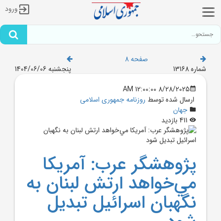
ورود
صفحه 8
شماره 13168
پنجشنبه 1404/06/06
8/28/2025 12:00:00 AM
ارسال شده توسط
روزنامه جمهوری اسلامی
جهان
411 بازدید
پژوهشگر عرب: آمريکا
مي‌خواهد ارتش لبنان به
نگهبان اسرائيل تبديل