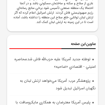
عاري از سلاح و سکنه و ساختمان مسکوني باشد و در آنجا
احتمالا يک منطقه صنعتي تأسيس شود.برخي منابع رسانه‌اي
رژيم صهيونيستي فاش کردند: ارتش اسرائيل اعلام کرده که اگر
ارتش لبنان توانايي خلع سلاح اين منطقه را نداشته باشد، آماده
است تا در اين زمينه به ارتش لبنان کمک کند.
عناوین این صفحه
توطئه جديد آمريکا عليه حزب‌الله فاش شد:محاصره
امنيتي - اقتصادي «ضاحيه»
پژوهشگر عرب: آمريکا مي‌خواهد ارتش لبنان به
نگهبان اسرائيل تبديل شود
پليس آمريکا معترضان به همکاري مايکروسافت با