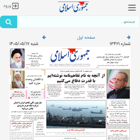
ورود
صفحه اول
شماره 13421
شنبه 1405/05/17