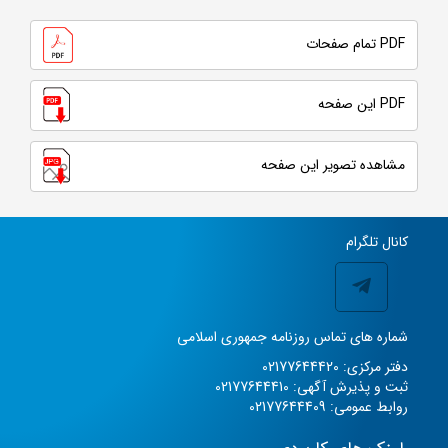
PDF تمام صفحات
PDF این صفحه
مشاهده تصویر این صفحه
کانال تلگرام
شماره های تماس روزنامه جمهوری اسلامی
دفتر مرکزی: 02177644420
ثبت و پذیرش آگهی: 02177644410
روابط عمومی: 02177644409