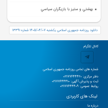
بهشتي و ستيز با بازيگران سياسي
دانلود روزنامه جمهوری اسلامی یکشنبه 1405/04/07 شماره 13391
کانال تلگرام
شماره های تماس روزنامه جمهوری اسلامی
دفتر مرکزی: 02177644420
ثبت و پذیرش آگهی: 02177644410
روابط عمومی: 02177644409
لینک های کاربردی
درباره ما