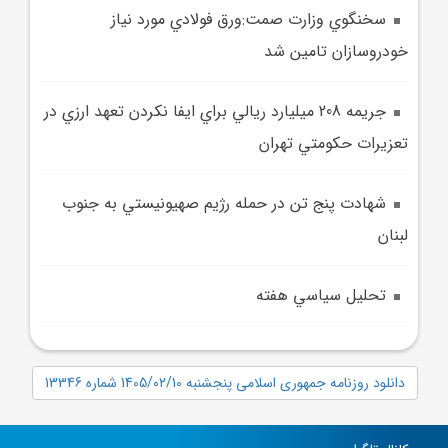
سخنگوي وزارت صمت:ورق فولادي مورد نياز
خودروسازان تامين شد
جريمه 208 ميليارد ريالي براي ايفا نکردن تعهد ارزي در
تعزيرات حکومتي تهران
شهادت پنج تن در حمله رژيم صهيونيستي به جنوب
لبنان
تحليل سياسي هفته
دانلود روزنامه جمهوری اسلامی پنجشنبه 1405/02/10 شماره 13346