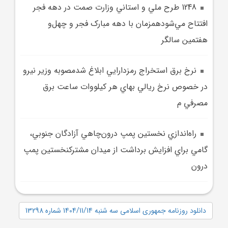
1248 طرح ملي و استاني وزارت صمت در دهه فجر
افتتاح مي‌شودهمزمان با دهه مبارک فجر و چهل‌و
هفتمين سالگر
نرخ برق استخراج رمزدارايي ابلاغ شدمصوبه وزير نيرو
در خصوص نرخ ريالي بهاي هر کيلووات ساعت برق
مصرفي م
راه‌اندازي نخستين پمپ درون‌چاهي آزادگان جنوبي،
گامي براي افزايش برداشت از ميدان مشترکنخستين پمپ
درون
دانلود روزنامه جمهوری اسلامی سه شنبه 1404/11/14 شماره 13298