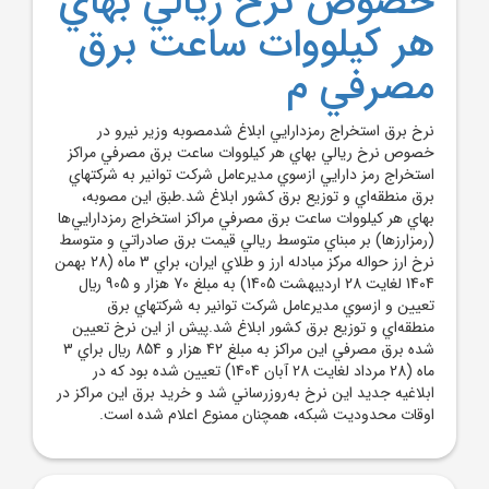
خصوص نرخ ريالي بهاي
هر کيلووات ساعت برق
مصرفي م
نرخ برق استخراج رمزدارايي ابلاغ شدمصوبه وزير نيرو در
خصوص نرخ ريالي بهاي هر کيلووات ساعت برق مصرفي مراکز
استخراج رمز دارايي‌ ازسوي مديرعامل شرکت توانير به شرکتهاي
برق منطقه‌اي و توزيع برق کشور ابلاغ شد.طبق اين مصوبه،
بهاي هر کيلووات ساعت برق مصرفي مراکز استخراج رمزدارايي‌ها
(رمزارزها) بر مبناي متوسط ريالي قيمت برق صادراتي و متوسط
نرخ ارز حواله مرکز مبادله ارز و طلاي ايران، براي 3 ماه (28 بهمن
1404 لغايت 28 ارديبهشت 1405) به مبلغ 70 هزار و 905 ريال
تعيين و ازسوي مديرعامل شرکت توانير به شرکتهاي برق
منطقه‌اي و توزيع برق کشور ابلاغ شد.پيش از اين نرخ تعيين
شده برق مصرفي اين مراکز به مبلغ 42 هزار و 854 ريال براي 3
ماه (28 مرداد لغايت 28 آبان 1404) تعيين شده بود که در
ابلاغيه جديد اين نرخ به‌روزرساني شد و خريد برق اين مراکز در
اوقات محدوديت شبکه، همچنان ممنوع اعلام شده است.