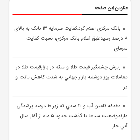
عناوین این صفحه
بانک مرکزي اعلام کرد:کفايت سرمايه 13 بانک به بالاي
8 درصد رسيدطبق اعلام بانک مرکزي، نسبت کفايت
سرماي
ريزش چشمگير قيمت طلا و سکه در بازارقيمت طلا در
معاملات روز دوشنبه بازار جهاني به شدت کاهش يافت و
در
دغدغه تامين آب و 12 سدي که زير 10 درصد پرشدگي
دارندوضعيت سدها با گذشت حدود 5 ماه از آغاز سال
آبي جار