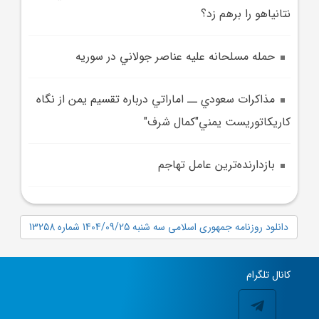
نتانياهو را برهم زد؟
حمله مسلحانه عليه عناصر جولاني در سوريه
مذاکرات سعودي ــ اماراتي درباره تقسيم يمن از نگاه
کاريکاتوريست يمني"کمال شرف"
بازدارنده‌ترين عامل تهاجم
دانلود روزنامه جمهوری اسلامی سه شنبه 1404/09/25 شماره 13258
کانال تلگرام