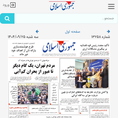
ورود
صفحه اول
شماره 13258
سه شنبه 1404/09/25