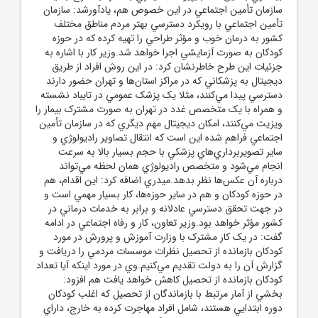
سازمان تأمين اجتماعي در اين خصوص هم، يادآورشد: سازمان
تأمين اجتماعي با رويکرد دسترسي بهتر مردم مناطق مختلف
کشور به درمان خوب و مؤثر طراحي را تهيه کرده که در حوزه
کودکان به صورت آزمايشي اجرا خواهد شد.وزير کار با اشاره به
جزئيات اين طرح خاطرنشان کرد: در اين روش افراد از طريق
ديجيتال به پزشکاني که در مراکز استان‌ها و تهران حضور دارند
دسترسي پيدا مي‌کنند، مثلا يک پزشک عمومي در تايباد نشسته
و همراه با يک متخصص غدد در تهران به صورت مشترک بيمار را
ويزيت مي‌کنند، امکان ديجيتال مهم ديگري که در سازمان تأمين
اجتماعي فراهم شده اين است که انتقال تصاوير راديولوژي و
ساير تصويربرداري‌هاي پزشکي با حجم بسيار بالا به سرعت
انجام مي‌شود و متخصص راديولوژي همان لحظه مي‌تواند
درباره آن عکس‌ها نظر بدهد.ميدري اضافه کرد: اين اقدام، هم
در حوزه کودکان و هم در ساير حوزه‌ها، کار بسيار مهمي است و
در جهت تحقق دسترسي عادلانه و برابر به خدمات درماني در
کشور مؤثر خواهد بود.وزير تعاون، کار و رفاه اجتماعي در ادامه
گفت: در يک کار مشترک با وزارت آموزش و پرورش در مورد
کودکان بازمانده از تحصيل نظرات موسسات مردمي را دريافت و
گزارش آن را به دولت تقديم مي‌کنيم.وي در مورد اينکه آيا تعداد
کودکان بازمانده از تحصيل کاهش خواهد يافت هم افزود:
بخشي از آمار مرتبط با بازماندگان از تحصيل که اغلب کودکان
دوره ابتدايي هستند، شامل افراد مهاجرت کرده به خارج، داراي