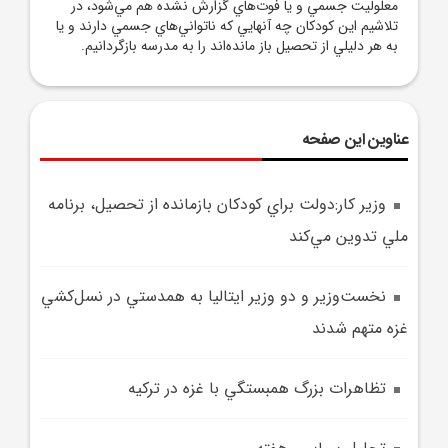
معلوليت جسمي و يا فوت‌هاي گزارش نشده هم مي‌شود، در
تلاشيم اين کودکان چه آنهايي که ناتواني‌هاي جسمي دارند و يا
به هر دليلي از تحصيل باز مانده‌اند را به مدرسه بازگردانيم.
عناوین این صفحه
وزير کار:دولت براي کودکان بازمانده از تحصيل، برنامه
ملي تدوين مي‌کند
نخست‌وزير و دو وزير ايتاليا به همدستي در نسل‌کشي
غزه متهم شدند
تظاهرات بزرگ همبستگي با غزه در ترکيه