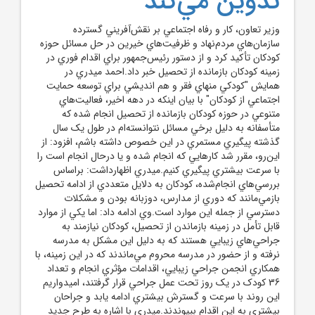
تدوين مي‌کند
وزير تعاون، کار و رفاه اجتماعي بر نقش‌آفريني گسترده
سازمان‌هاي مردم‌نهاد و ظرفيت‌هاي خيرين در حل مسائل حوزه
کودکان تأکيد کرد و از دستور رئيس‌جمهور براي اقدام فوري در
زمينه کودکان بازمانده از تحصيل خبر داد.احمد ميدري در
همايش "کودکي منهاي فقر و هم انديشي براي توسعه حمايت
اجتماعي از کودکان" با بيان اينکه در دهه اخير، فعاليت‌هاي
متنوعي در حوزه کودکان بازمانده از تحصيل انجام شده که
متأسفانه به دليل برخي مسائل نتوانسته‌ام در طول يک سال
گذشته پيگيري مستمري در اين خصوص داشته باشم، افزود: از
اين‌رو، مقرر شد کارهايي که انجام شده و يا درحال انجام است را
با سرعت بيشتري پيگيري کنيم.ميدري اظهارداشت: براساس
بررسي‌هاي انجام‌شده، کودکان به دلايل متعددي از ادامه تحصيل
بازمي‌مانند که دوري از مدارس، دوزبانه بودن و مشکلات
دسترسي از جمله اين موارد است.وي ادامه داد: اما يکي از موارد
قابل تأمل در زمينه بازماندن از تحصيل، کودکان نيازمند به
جراحي‌هاي زيبايي هستند که به دليل اين مشکل به مدرسه
نرفته و از حضور در مدرسه محروم مي‌ماندند که در اين زمينه، با
همکاري انجمن جراحي زيبايي، اقدامات مؤثري انجام و تعداد
36 کودک در يک روز تحت عمل جراحي قرار گرفتند، اميدواريم
اين روند با سرعت و گسترش بيشتري ادامه يابد و جراحان
بيشتري به اين اقدام بپيوندند.ميدري با اشاره به طرح جديد