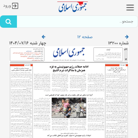
ورود
صفحه 12
شماره 13200
چهار شنبه 1404/07/16