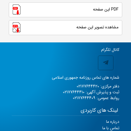
PDF این صفحه
مشاهده تصویر این صفحه
کانال تلگرام
شماره های تماس روزنامه جمهوری اسلامی
دفتر مرکزی: 02177644420
ثبت و پذیرش آگهی: 02177644410
روابط عمومی: 02177644409
لینک های کاربردی
درباره ما
تماس با ما