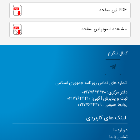
PDF این صفحه
مشاهده تصویر این صفحه
کانال تلگرام
شماره های تماس روزنامه جمهوری اسلامی
دفتر مرکزی: 02177644420
ثبت و پذیرش آگهی: 02177644410
روابط عمومی: 02177644409
لینک های کاربردی
درباره ما
تماس با ما