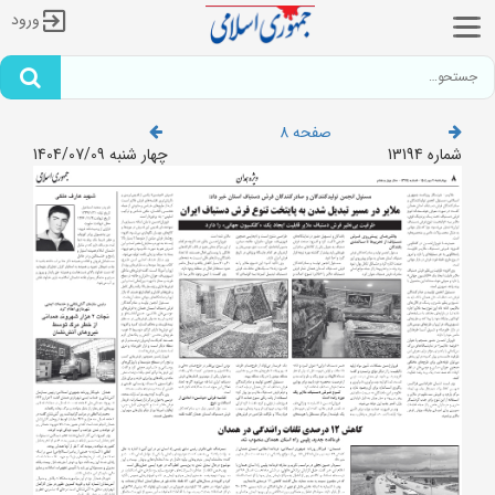
ورود
صفحه 8
شماره 13194
چهار شنبه 1404/07/09