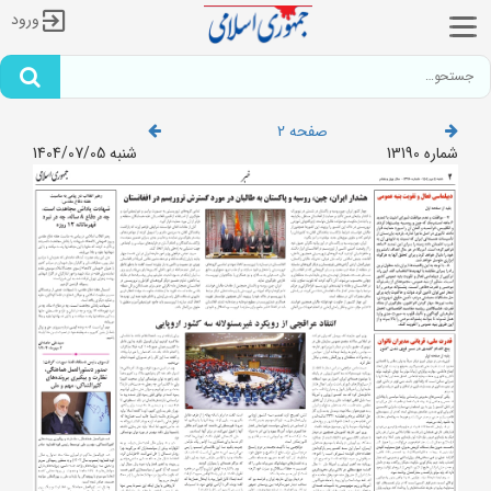
ورود
صفحه 2
شماره 13190
شنبه 1404/07/05