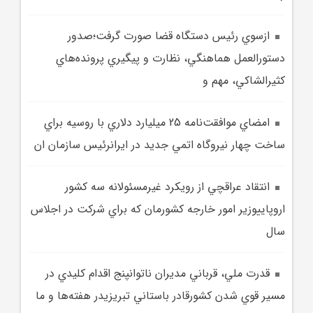
ازسوي رئيس دستگاه قضا صورت گرفت؛صدور
دستورالعمل هماهنگي، نظارت و پيگيري پرونده‌هاي
کثيرالشاکي، مهم و
امضاي موافقت‌نامه 25 ميليارد دلاري با روسيه براي
ساخت چهار نيروگاه‌ اتمي جديد در ايرانرئيس سازمان ان
انتقاد عراقچي از رویکرد غیرمسئولانه سه کشور
اروپاییوزير امور خارجه کشورمان که براي شرکت در اجلاس
سال
قدرت ملي، قرباني مديران ناتوانپنج اقدام کليدي در
مسير قوي شدن کشورقادر باستاني تبريزيدر هفته‌ها و ما