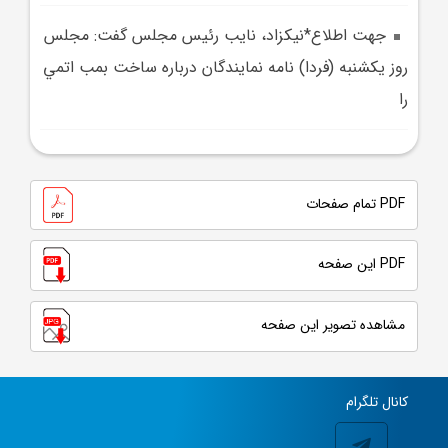
جهت اطلاع*نيکزاد، نايب رئيس مجلس گفت: مجلس
روز يکشنبه (فردا) نامه نمايندگان درباره ساخت بمب اتمي
را
PDF تمام صفحات
PDF این صفحه
مشاهده تصویر این صفحه
کانال تلگرام