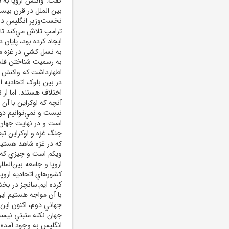
گفت: واکنش اروپا به 
بين الملل در قرن بيست
نخست‌وزير انگليس در 
ترامپ تلاش مي‌کند تا 
ايجاد کرده بود، پايان
به نسل کشي در غزه مت
به رسميت شناختن فلسط
اظهارداشت که واکنش 
در بين بلوک اتحاديه ا
اختلاف هستند. اما از ن
آنچه که اوکراين با آن
نيست و نمي‌توانيم دوا
است و در نهايت جهان ن
جنگ غزه و اوکراين تب
که در غزه شاهد هستيم
ويکم است و چيزي که م
اروپا و جامعه بين‌الم
کشورهاي اتحاديه اروپا
کرده ايم.سانچز در بخش
با آن مواجه هستيم اين
جهاني دوم، اکنون اين 
جهان نکته مثبتي نيست
انگليس به وجود آمده 