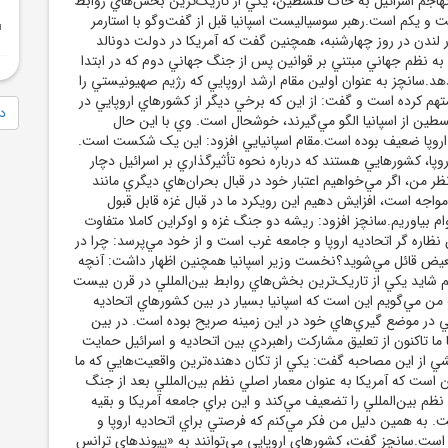
تهاجم اسرائيل به خاک فلسطين، يکي از تاريک‌ترين بخش‌هاي روابط
 و يکم است.رهبر سوسياليست اسپانيا قبل از گفت‌و‌گو با استارمر
لندن در روز چهارشنبه، همچنين گفت که آمريکا در دولت دونالد
به نظم جهاني مبتني بر قوانين پس از جنگ جهاني دوم که در ابتدا
 دهد.سانچز به عنوان اولين مقام ارشد اروپايي که رژيم صهيونيستي را
هم کرده است و گفت: از اين که برخي ديگر از کشورهاي اروپايي در
دا
ين از اسپانيا الگو مي‌گيرند، خوشحال است. وي با اين حال
اروپا ضعيف بوده است.مقام اسپانيايي افزود: اين يک شکست است.
روپا، کشورهايي هستند که درباره نحوه تأثيرگذاري بر اسرائيل دچار
ظر من، اگر مي‌خواهيم اعتبار خود در قبال بحران‌هاي ديگري مانند
 مواجه است، افزايش دهيم اين رويکرد ما در قبال غزه قابل قبول
م بياوريم.سانچز افزود: ريشه دو جنگ غزه و اوکراين کاملا متفاوت
ظاره گر اتحاديه اروپا و جامعه غرب است و از خود مي‌پرسد: چرا در
عيض قائل مي‌شويد؟نخست وزير اسپانيا همچنين اظهار داشت: آنچه
 شايد يکي از تاريک‌ترين بخش‌هاي روابط بين‌المللي در قرن بيست
ن مي‌گويم اين است که اسپانيا بسيار در بين کشورهاي اتحاديه
للي در موضع گيري‌هاي خود در اين زمينه صريح بوده است. در بين
 ما تاکنون از تعليق مشارکت راهبردي بين اتحاديه و اسرائيل حمايت
ي از اين مصاحبه گفت: يکي از تکان دهنده‌ترين واقعيت‌هايي که ما
 است که آمريکا به عنوان معمار اصلي نظم بين‌المللي بعد از جنگ
نظم بين‌المللي را تضعيف مي‌کند و اين براي جامعه آمريکا و بقيه
. به همين دليل من فکر مي‌کنم که فرصتي براي اتحاديه اروپا و
است.سانچز گفت، کشورهاي اروپايي مي‌توانند به «پيوندهاي ترانس