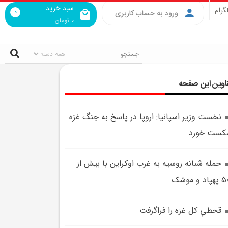
سبد خرید
گرام
0
ورود به حساب کاربری
0
تومان
اوین این صفحه
نخست وزير اسپانيا: اروپا در پاسخ به جنگ غزه
کست خورد
حمله شبانه روسيه به غرب اوکراين با بيش از
اد و موشک
قحطي کل غزه را فراگرفت