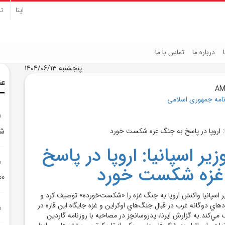
ایتا
تل
درباره ما
تماس با ما
پنجشنبه 1404/06/13
عن
نامه جمهوری اسلامی
ش
ر اسپانيا: اروپا در پاسخ
غزه شکست خورد
500 پهپ
ر اسپانيا واکنش اروپا به جنگ غزه را «شکست‌خورده» توصيف کرد و
دهاي دوگانه غرب در قبال جنگ‌هاي اوکراين و غزه جايگاه اين قاره در
ي‌کند.به گزارش ايرنا، پدروسانچز در مصاحبه با روزنامه گاردين