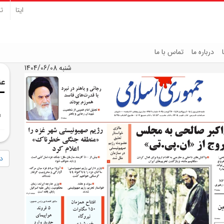
ایتا
تل
درباره ما
تماس با ما
شنبه 1404/06/08
عن
دا