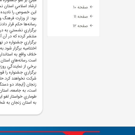
ارشاد اسلامي استان ن
صفحه 10
اين خصوص را ناديده گر
صفحه 11
بود: از وزارت فرهنگ و
رسانه‌ها حکم قرار دادن
صفحه 12
برگزاري نشستي به درخ
منتشر کرده که در آن 
برگزاري جشنواره در نه
اختتاميه برگزار شود.ب
خلاف واقع به استاندا
است.رسانه‌هاي استان زن
برخي از نمايندگي روزن
برگزاري جشنواره را قوي
شرکت نخواهند کرد.حال 
زنجان (ايجاد دو دستگ
طوماري خواستار لغو اي
به استان زنجان به ش