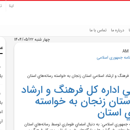
ایتا
تل
درباره ما
تماس با ما
چهار شنبه 1404/05/22
عن
نامه جمهوری اسلامی
بل
 اداره کل فرهنگ و ارشاد
ستان زنجان به خواسته
با
ي استان
اس
ار
مه جمهوري اسلامي: به دنبال امضاي طوماري توسط رسانه‌هاي استان
طبوعات، خبرگزاري‌ها و پايگاه‌هاي خبري استان، مديرکل فرهنگ و