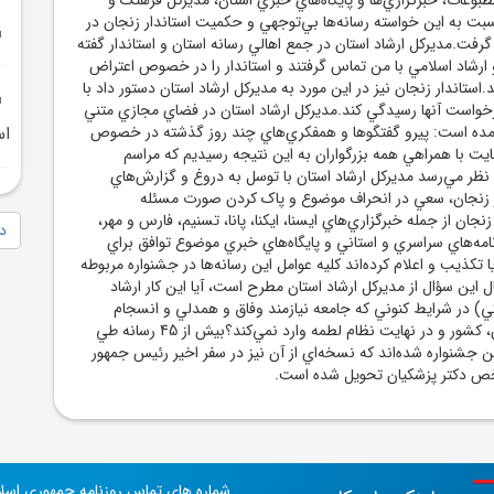
سبت به اين خواسته رسانه‌ها بي‌توجهي و حکميت استاندار زنجان در
فت.مديرکل ارشاد استان در جمع اهالي رسانه استان و استاندار گفته
 ارشاد اسلامي با من تماس گرفتند و استاندار را در خصوص اعتراض
د.استاندار زنجان نيز در اين مورد به مديرکل ارشاد استان دستور داد با
واست آنها رسيدگي کند.مديرکل ارشاد استان در فضاي مجازي متني
آمده است: پيرو گفتگوها و همفکري‌هاي چند روز گذشته در خصوص
اس
ايت با همراهي همه بزرگواران به اين نتيجه رسيديم که مراسم
ه نظر مي‌رسد مديرکل ارشاد استان با توسل به دروغ و گزارش‌هاي
ر زنجان، سعي در انحراف موضوع و پاک کردن صورت مسئله
جان از جمله خبرگزاري‌هاي ايسنا، ايکنا، پانا، تسنيم، فارس و مهر،
دا
امه‌هاي سراسري و استاني و پايگاه‌هاي خبري موضوع توافق براي
ا تکذيب و اعلام کرده‌اند کليه عوامل اين رسانه‌ها در جشنواره مربوطه
اين سؤال از مديرکل ارشاد استان مطرح است، آيا اين کار ارشاد
ي) در شرايط کنوني که جامعه نيازمند وفاق و همدلي و انسجام
است، به جامعه، استان، کشور و در نهايت نظام لطمه وارد نمي‌کند؟بيش از 45 رسانه طي
ن جشنواره شده‌اند که نسخه‌اي از آن نيز در سفر اخير رئيس جمهور
خص دکتر پزشکيان تحويل شده است.
شماره های تماس روزنامه جمهوری اسل