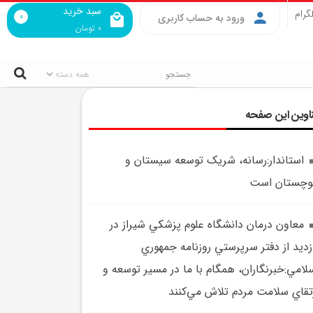
سبد خرید
گرام
0
ورود به حساب کاربری
0
تومان
اوین این صفحه
استاندار:رسانه، شريک توسعه سيستان و
وچستان است
معاون درمان دانشگاه علوم پزشکي شيراز در
زديد از دفتر سرپرستي روزنامه جمهوري
لامي:خبرنگاران، همگام با ما در مسير توسعه و
تقاي سلامت مردم تلاش مي‌کنند