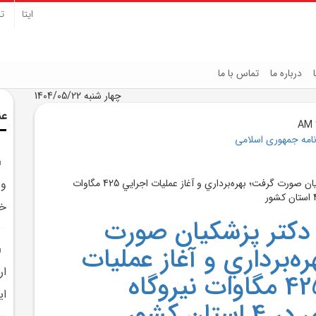
ایتا
تل
درباره ما
تماس با ما
چهار شنبه 1404/05/22
عن
نامه جمهوری اسلامی
خور
 دکتر پزشکيان صورت
ه‌برداري و آغاز عمليات
ار
اجرايي 425 مگاوات نيروگاه
اي
تان کشور