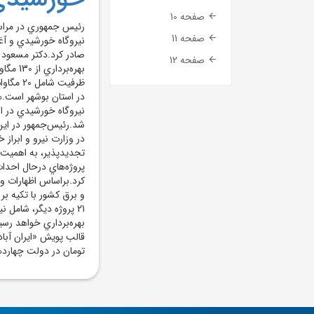
صفحه 10
صفحه 11
صادر کرد.دکتر مسعود 
صفحه 12
بهره‌ب
شد.رئيس‌جمهور در اين
در وزارت نيرو و ابراز 
تجديدپذير، به اهميت ا
پروژه‌هاي درحال احدا
و برق کشور با تکيه ب
21 پروژه ديگر، شامل 
بهره‌برداري خواهد رسي
تومان در دولت چهاردهم