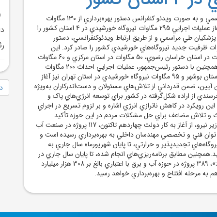
رئيس جمهوري در مراسمي و به صورت ويدئو کنفرانس دستور بهره‌برداري از 130 مگاوات
نيروگاه خورشيدي و آغاز عمليات اجرايي 295 مگاوات نيروگاه خورشيدي در 4 استان کشور را
دا
پزشکيان طي مراسمي و از طريق ارتباط ويدئوکنفرانسي، دستور
رئ
رداري از 130 مگاوات ظرفيت جديد نيروگاه‌هاي خورشيدي کشور را صادر کرد. اين
ظرفيت شامل 20 مگاوات در استان خراسان رضوي، 50 مگاوات در استان مرکزي و 60 مگاوات
در استان بوشهر است.همچنين با دستور رئيس‌جمهور، عمليات اجرايي احداث 200 مگاوات
نيروگاه خورشيدي در استان بوشهر و 95 مگاوات نيروگاه خورشيدي در استان تهران نيز آغاز
 آيين، ضمن قدرداني از تلاش‌هاي مسئولان و دست‌اندرکاران به‌ويژه
دا
خرسندي از اراده شکل‌گرفته در کشور براي توسعه انرژي‌هاي پاک و
ين رويکرد در کاهش ناترازي انرژي اشاره و بر لزوم تسريع در اجراي
ث و تلاش مضاعف براي حل مشکلات مردم در اين حوزه تأکيد
کرد.براساس اظهارات وزير نيرو، از آغاز به کار دولت چهاردهم تاکنون، 117 پروژه در صنعت آب
ر توان فني و تخصصي مهندسان داخلي به بهره‌برداري رسيده است و
نيروگاه‌هاي تجديدپذير و حرارتي، تا پايان شهريورماه سال جاري به
د.همچنين مطابق برنامه‌ريزي‌هاي انجام شده، تا پايان سال جاري در
قالب پويش «ايران آباد»، 389 پروژه در حوزه آب و برق با اعتباري بالغ بر 308 هزار ميليارد
 به مرحله افتتاح و بهره‌برداري خواهد رسيد.