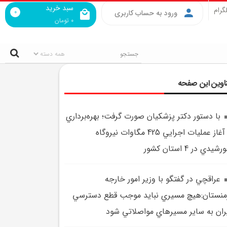
سبد خرید
گرام
0
ورود به حساب کاربری
0
تومان
اوین این صفحه
با دستور دکتر پزشکيان صورت گرفت؛ بهره‌برداري
و آغاز عمليات اجرايي 425 مگاوات نيروگاه
شيدي در 4 استان کشور
عراقچي در گفتگو با وزير امور خارجه
منستان:هيچ مسيري نبايد موجب قطع دسترسي
ران به ساير مسيرهاي مواصلاتي شود