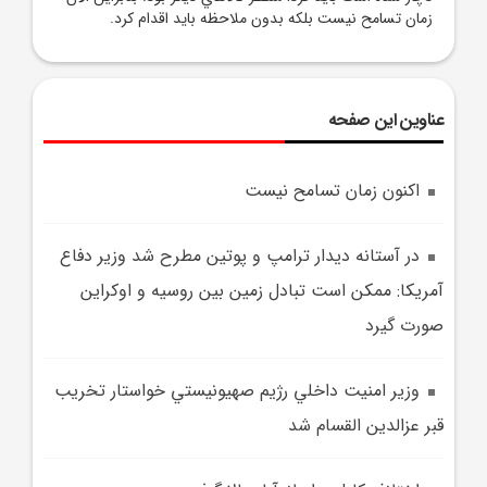
زمان تسامح نيست بلکه بدون ملاحظه بايد اقدام کرد.
عناوین این صفحه
اکنون زمان تسامح نيست
در آستانه ديدار ترامپ و پوتين مطرح شد وزير دفاع
آمريکا: ممکن است تبادل زمين بين روسيه و اوکراين
صورت گيرد
وزير امنيت داخلي رژيم صهيونيستي خواستار تخريب
قبر عزالدين القسام شد