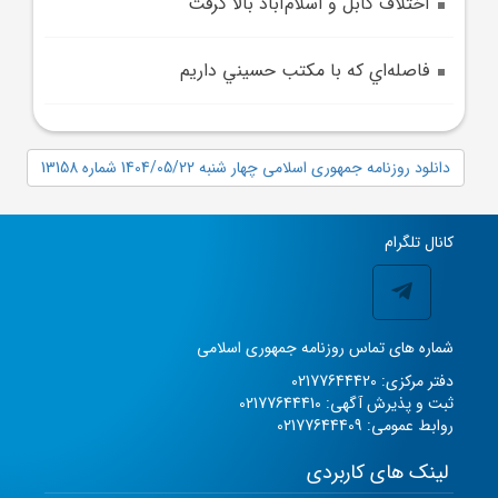
اختلاف کابل و اسلام‌آباد بالا گرفت
فاصله‌اي که با مکتب حسيني داريم
دانلود روزنامه جمهوری اسلامی چهار شنبه 1404/05/22 شماره 13158
کانال تلگرام
شماره های تماس روزنامه جمهوری اسلامی
دفتر مرکزی: 02177644420
ثبت و پذیرش آگهی: 02177644410
روابط عمومی: 02177644409
لینک های کاربردی