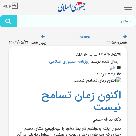
ورود
صفحه 1
شماره 13158
چهار شنبه 1404/05/22
8/13/2025 12:00:00 AM
ارسال شده توسط
روزنامه جمهوری اسلامی
خبر
338 بازدید
اکنون زمان تسامح
نيست
دکتر يدالله حبيبي
بدون اينکه بخواهيم شرايط کشور را غيرطبيعي نشان دهيم -
چيزي که امپراطوري خبري غرب و بعضي از عوامل داخلي به آن