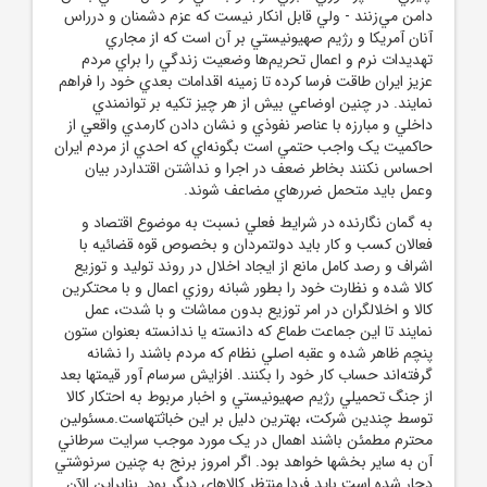
دامن مي‌زنند - ولي قابل انکار نيست که عزم دشمنان و درراس
آنان آمريکا و رژيم صهيونيستي بر آن است که از مجاري
تهديدات نرم و اعمال تحريم‌ها وضعيت زندگي را براي مردم
عزيز ايران طاقت فرسا کرده تا زمينه اقدامات بعدي خود را فراهم
نمايند. در چنين اوضاعي بيش از هر چيز تکيه بر توانمندي
داخلي و مبارزه با عناصر نفوذي و نشان دادن کارمدي واقعي از
حاکميت يک واجب حتمي است بگونه‌اي که احدي از مردم ايران
احساس نکنند بخاطر ضعف در اجرا و نداشتن اقتداردر بيان
وعمل بايد متحمل ضررهاي مضاعف شوند.
به گمان نگارنده در شرايط فعلي نسبت به موضوع اقتصاد و
فعالان کسب و کار بايد دولتمردان و بخصوص قوه قضائيه با
اشراف و رصد کامل مانع از ايجاد اخلال در روند توليد و توزيع
کالا شده و نظارت خود را بطور شبانه روزي اعمال و با محتکرين
کالا و اخلالگران در امر توزيع بدون مماشات و با شدت، عمل
نمايند تا اين جماعت طماع که دانسته يا ندانسته بعنوان ستون
پنچم ظاهر شده و عقبه اصلي نظام که مردم باشند را نشانه
گرفته‌اند حساب کار خود را بکنند. افزايش سرسام آور قيمتها بعد
از جنگ تحميلي رژيم صهيونيستي و اخبار مربوط به احتکار کالا
توسط چندين شرکت، بهترين دليل بر اين خباثتهاست.مسئولين
محترم مطمئن باشند اهمال در يک مورد موجب سرايت سرطاني
آن به ساير بخشها خواهد بود. اگر امروز برنج به چنين سرنوشتي
دچار شده است بايد فردا منتظر کالاهاي ديگر بود. بنابراين الآن