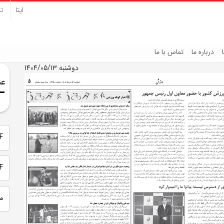
ایتا
تل
درباره ما
تماس با ما
دوشنبه 1404/05/13
عن
PDF 
PDF
م