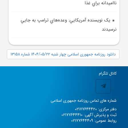
نااميدانه براي غذا
يک نويسنده آمريکايي: وعده‌هاي ترامپ به جايي
نرسيدند
دانلود روزنامه جمهوری اسلامی چهار شنبه 1404/05/22 شماره 13158
کانال تلگرام
شماره های تماس روزنامه جمهوری اسلامی
دفتر مرکزی: 02177644420
ثبت و پذیرش آگهی: 02177644410
روابط عمومی: 02177644409