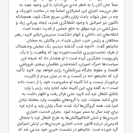
عملاً جان آنان را به خطر جدي مي‌اندازد.با اين وجود بعيد به
نظر مي‌رسد اجراي اين استراتژي اساساً چه در ساحت تئوريک و
چه در عمل بتواند باعث پايان يافتن سريع جنگ شود، همچنانکه
تاکنون نيز اسرائيل با وجود اشغالگري شديد، ايجاد ويراني زياد و
نسل‌کشي در غزه موفق به خلع حماس از قدرت نشده است.
انتقادهاي تند داخلي و اتهام «شکست مديريتي»يائير لاپيد، رهبر
مخالفان و رئيس حزب «يش عتيد»، در واکنش به سخنان
نتانياهو گفت: «آنچه شب گذشته ديديم، يک نمايش وحشتناک
از طرف نخست‌وزيري شکست‌خورده بود که واقعيت را با يک
پاورپوينت جايگزين کرده است.» او هشدار داد که نتيجه اين
سياست‌ها «مرگ اسيران، کشته‌شدن نظاميان بيشتر، فروپاشي
اقتصاد و سقوط جايگاه بين‌المللي» رژيم خواهد بود. لاپيد تأکيد
کرد که نتانياهو «نه در کنست و نه در ميان مردم از اکثريت
برخوردار نيست و لذا کابينه او مشروعيت خود را از دست داده
است.» به گفته وي، اين کابينه نبايد اجازه يابد رژيم را وارد
باتلاق اشغال غزه کند.لاپيد حتي فراتر رفت و اظهار داشت به
جاي ادامه عمليات، بايد با گروه‌هاي مقاومت وارد معامله تبادل
اسرا شد، همه گروگان‌ها آزاد شده، جنگ پايان يابد و اداره غزه
براي چند سال به مصر سپرده شود. بحران خدمت اجباري
حريدي‌ها و تنش ائتلافيواکنش‌ها به طرح اشغال غزه با جنجال
قديمي‌تر درباره قانون جذب اجباري حريدي‌ها در ارتش اسرائيل
گره خورده است. نتانياهو در نشست خبري خود مدعي شد که