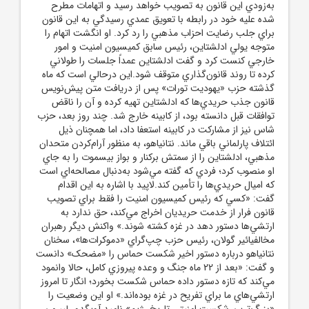
به‌زودي اين قانون به تصويب خواهد رسيد و اتهامات مطرح
شده عليه خود در رابطه با تعويق عمدي رسيدگي به اين قانون
براي جلب رضايت احزاب مذهبي را رد کرد. او انگشت اتهام را
متوجه يولي ادلشتاين، رئيس سابق کميسيون امنيت و امور
خارجي کنست کرد و گفت ادلشتاين عمداً جلسات را طولاني
کرده تا روند قانون‌گذاري متوقف شود.اين درحالي است که ماه
گذشته حزب «يهوديت تورات» پس از دريافت متن پيش‌نويس
قانون جذب حريدي‌ها که ادلشتاين تهيه کرده و آن را ناقض
توافقات قبل دانسته بود، از کابينه خارج شد. چند روز بعد، حزب
شاس نيز از مشارکت در کابينه استعفا داد، اما همچنان ذيل
ائتلاف پارلماني باقي ماند. نتانياهو، به منظور آرام‌کردن متحدان
مذهبي، ادلشتاين را از سمتش برکنار و بواز بيسموت را به جاي
او منصوب کرد؛ فردي که گفته مي‌شود به‌دنبال مصالحه‌اي است
که اميال حريدي‌ها را تأمين کند.لاپيد با اشاره به اين اقدام
گفت: «کسي که رئيس کميسيون امنيت را فقط براي تصويب
قانون فرار از خدمت حريديان اخراج مي‌کند، حق ندارد به
ارتشي‌ها دستور دهد در غزه کشته شوند.» واکنش ديگر رهبران
مخالفيائير گولان، رئيس حزب چپ‌گراي «دموکرات‌ها»، سخنان
نتانياهو درباره دستور اخير شکست حماس را «مضحک» دانست
و گفت: «بعد از 22 ماه جنگ و وعده پيروزي کامل، حالا وانمود
مي‌کند که تازه دستور داده حماس شکست بخورد؛ انگار تا امروز
ارتشي‌هاي ما براي تفريح در غزه بوده‌اند.» او اين وضعيت را
«بزرگ‌ترين شکست امنيتي تاريخ رژيم» ناميد.آويگدور ليبرمن،