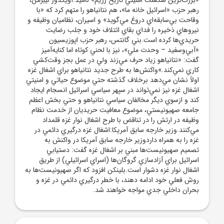
رهبر حزب «اسرائيل خانه ما»، هم نتانياهو را متهم کرد که «با
وقاحت بي‌سابقه‌اي دروغ مي‌گويد» و اسيران، نظاميان وظيفه و
نيروهاي ذخيره را فداي بقاي ائتلاف خود و جلب رضايت
حريدي‌ها کرده است.بني گانتس، رهبر حزب اپوزيسيون
«آبي‌وسفيد – وحدت ملي»، نيز با لحني کوتاه اما کنايه‌آميز
گفت: «نتانياهو زياد حرف مي‌زند ولي در عمل بجز وقت‌کشي
کاري نمي‌کند.»واکنش‌ها به طرح جديد نتانياهو براي اشغال غزه
اولاً نشان مي‌دهد برخلاف گذشته حتي موضوع حياتي و امنيتي
اشغال غزه نيز نمي‌تواند در سپهر سياسي اسرائيل انسجام ايجاد
کند و ازسوي ديگر مخالفان سياسي نتانياهو و حتي بخش اعظم
جامعه صهيونيستي، موضوع معافيت حريديان از خدمت نظام
وظيفه در ارتش را در تناقض با طرح اشغال نوار غزه قلمداد
مي‌کنند.وزير خارجه سابق آمريکا:اشغال غزه درگيري دائمي در
غزه را به همراه داردوزير خارجه سابق آمريکا در واکنش به
تصميم صهيونيست‌ها مبني بر اشغال غزه گفت: دستيابي
اسرائيل براي آزادسازي گروگان‌ها (اسراي اسرائيلي) از طريق
اشغال نوار غزه دشوار است.بلينکن افزود که اگر صهيونيست‌ها به
روش فعلي خود ادامه دهند، با خطر درگيري دائمي در غزه و
بحران داخلي جدي مواجه خواهند شد.