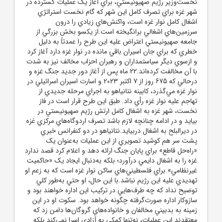
نخست‌وزير رژيم صهيونيستي، براي آغاز يک عمليات گسترده در
شهر غزه براي تصرف کامل اين شهر که گام نخست استراتژي
اشغال کامل نوار غزه است، واکنش‌هاي زيادي را درون
سرزمين‌هاي اشغالي برانگيخته است.از يکسو بخش بزرگي از
جامعه صهيونيستي اعتراض عليه اين طرح را عمدتاً به دليل
خطري که براي جان اسيران باقي‌ مانده در نوار غزه دارد آغاز کرد
و ازسوي ديگر سياستمداران و رهبران احزاب مخالف نيز به شدت
با آن مخالفت کرده‌اند.22 ماه پس از آغاز دور جديد جنگ غزه و
درحالي که 675 روز از 7 اکتبر 2023 و اسارت اسيران اسرائيلي در
نوار غزه مي‌گذرد، کابينه نتانياهو به اجراي مرحله جديدي از
تهاجم عليه نوار غزه رأي داد. طبق اين طرح قرار است در فاز
نخست، شهر غزه به اشغال کامل ارتش رژيم صهيونيستي در
بيايد و در ادامه چنانچه لازم باشد تصرف اردوگاه‌هاي مرکزي غزه
در ديرالبلح به اشغال دربيايد.نتانياهو در دو کنفرانس خبري
پشت سر هم کوشيد تصويري از اين عمليات به‌عنوان يک
«راه‌حل قاطع» براي پايان جنگ ارائه دهد و اعلام کرد قصد ندارد
غزه را به اشغال دايمي درآورد؛ بلکه به‌دنبال ايجاد يک «حاکميت
غيرنظامي» براي فلسطيني‌هاي ساکن نوار غزه است که به‌ زعم او
تهديدي عليه اين رژيم نباشد.با اين حال، او حتي به‌طور کلي
توضيح نداد که چه طرف‌هايي در ترکيب اين اداره خواهند بود و
سازوکار اداره صورت‌گرفته چگونه خواهد بود. سکوت او در اين
زمينه به بدبيني مخالفان و خانواده‌هاي گروگان‌ها دامن زد که
معتقدند اين عمليات، نه‌تنها کمکي به آزادي اسرا نمي‌کند بلکه