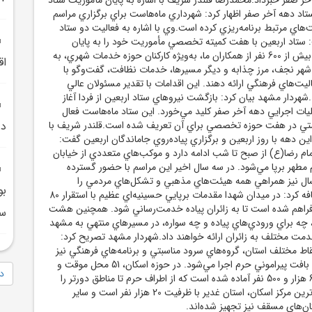
ستاد دهه آخر صفر اظهار کرد: شهرداري ماه‌هاست براي برگزاري مراسم
هاي مرتبط برنامه‌ريزي کرده است.وي با اشاره به فعاليت دو ستاد
 ستاد اربعين با هفت کميته تخصصي مأموريت خود را به پايان
رسانده و در اين مدت بيش از 600 نفر از همکاران ما، به‌ويژه کارکنان حوزه خدمات شهري، به
اق
ر شهر نجف، مرز چذابه و ديگر مسيرها، خدمات نظافت، گفت‌وگو با
اليت‌هاي فرهنگي ارائه دهند. اين اقدامات با تقدير مسئولان عالي
.شهردار مشهد بيان کرد: بازگشت نيروهاي ستاد اربعين از فردا آغاز
يات اجرايي دهه آخر صفر کليد مي‌خورد. اين ستاد ماه‌هاست فعال
ديف خدمتي در هفت حوزه تخصصي براي آن تعريف شده است.قلندر شريف با
در
اين دهه با روز اربعين و برگزاري پياده‌روي جاماندگان اربعين گفت:
مام رضا(ع) از صبح تا شب ادامه دارد و موکب‌هاي متعددي از خيابان
 تا حرم مطهر برپا مي‌شود. در سه سال اخير اين مراسم با حضور گسترده
سال نيز همراهي همه هيئت‌هاي مذهبي و تشکل‌هاي مردمي را
بو
خواهيم داشت.وي اضافه کرد: در ميدان شهدا مقدمات برپايي حسينيه‌اي عظيم با استقرار 80
فراهم شده است تا به زائران پياده خدمت‌رساني شود. همچنين هشت
سر
ئر، چه براي ورودي‌هاي پياده و چه سواره، در مسيرهاي منتهي به مشهد
اد مي‌شود که 40 خدمت مختلف به زائران ارائه خواهند داد.شهردار مشهد تصريح کرد:
اط مختلف استان، گروه‌هاي سرود مناسبتي و برنامه‌هاي فرهنگي نيز
در سطح شهر و به‌ويژه بافت پيراموني حرم اجرا مي‌شود. در حوزه اسکان، 51 محل موقت و
دا
اضطراري با ظرفيت 63 هزار و 500 نفر آماده شده است که از اطراف حرم تا مناطق دورتر را
پوشش مي‌دهد. بزرگ‌ترين مرکز اسکان، استان غدير با ظرفيت 20 هزار نفر است و ساير
ن‌هاي مسقف نيز تجهيز شده‌اند.