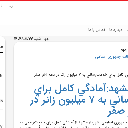
ایتا
تل
درباره ما
تماس با ما
چهار شنبه 1404/05/22
عن
نامه جمهوری اسلامی
به
شهد:آمادگي کامل براي
خدمت‌رساني به 7 ميليون زائر در
قل
 صفر
 جمهوري اسلامي: شهردار مشهد از آمادگي کامل براي خدمت‌رساني به
7 ميليون زائر در دهه آخر صفر
 آخر صفر خبرداد.محمدرضا قلندر شريف با اشاره به پايان مأموريت ستاد