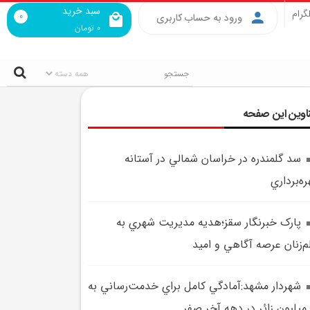
سبد خرید
گرام
0
ورود به حساب کاربری
0
تومان
اوین این صفحه
سد گلمندره در خراسان شمالي در آستانه
ره‌برداري
پارک خبرنگار سقز؛هديه مديريت شهري به
م‌زنان عرصه آگاهي و اميد
شهردار مشهد:آمادگي کامل براي خدمت‌رساني به