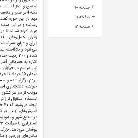
اربعين و آغاز فعاليت 
صفحه 10
دهه آخر صفر و مناسبت‌
صفحه 11
مهم در اين حوزه گفت:
صفحه 12
عراق اعزام شدند تا د
زائران، حمل‌ونقل و فع
ايران و عراق همراه شد
مي‌شود و بلافاصله عمل
شده و 300 ر
اشاره به همزماني آغاز 
اين مراسم در خيابان ا
ميدان 15 خرداد
مردم برگزار شده و ام
موکب از سراسر کشور 
ايستگاه استقبال از زا
ايج
نمايش‌هاي آييني در نق
سالن‌هاي ورزشي و مکا