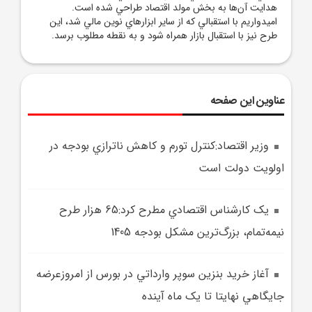
هدايت آن‌ها به بخش مولد اقتصاد طراحي شده است.
اميدواريم با استقبالي که از ساير ابزارهاي نوين مالي شد، اين
طرح نيز با استقبال بازار همراه شود و به نقطه مطلوب برسد.
عناوین این صفحه
وزير اقتصاد:کنترل تورم و کاهش ناترازي بودجه در
اولويت دولت است
يک کارشناس اقتصادي مطرح کرد:65 هزار طرح
نيمه‌تمام، بزرگ‌ترين مشکل بودجه 1405
آغاز خريد بنزين سوپر وارداتي در بورس از امروزعرضه
جايگاهي نهايتا تا يک ماه آينده