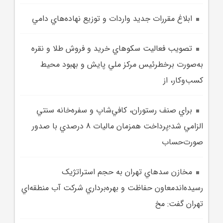
ابلاغ مقررات جديد واردات و توزيع نهاده‌هاي دامي
تصويب فعاليت سکو‌هاي خريد و فروش طلا و نقره
به‌صورت برخطرئيس مرکز ملي پايش و بهبود محيط
کسب‌وکار، از
براي صنف رستوران، کافي‌شاپ و سفره‌خانه سنتي
الزامي شد؛پرداخت همزمان ماليات 8 درصدي با صدور
صورت‌حساب
مخازن سدهاي تهران به حجم استراتژيک
رسيده‌اندمعاون حفاظت و بهره‌برداري شرکت آب منطقه‌اي
تهران گفت: مخ