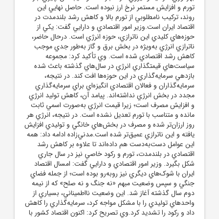
تورم و افزايش مستمر نرخ ارز نبوده است. حاصل نهايي اين
روند، ترکيب نامطلوبي از تورم بالا و کاهش رشد بلندمدت در
اقتصاد ايران است.وزير امور اقتصادي و دارايي گفت: يکي از
حوزه‌هاي کليدي اين ناترازي، حوزه انرژي است. درحال حاضر،
ناترازي انرژي به‌ويژه در بخش برق و گاز به‌طور جدي موجب
کاهش رشد اقتصادي شده است. وي تأکيد کرد: مجموعه
سياست‌هاي قيمتگذاري انرژي در سال‌هاي گذشته باعث شده
بازدهي سرمايه‌گذاري در اين حوزه‌ها افت کند. در نتيجه،
سرمايه‌گذاران و فعالان اقتصادي انگيزه‌اي براي سرمايه‌گذاري
مجدد در بخش انرژي نداشته‌اند. پيامد آن، کاهش توليد انرژي
و افزايش مصرف است؛ زيرا قيمت انرژي به‌صورت اسمي ثابت
مانده و متناسب با تورم تعديل نشده است. در نتيجه، انرژي هر
روز ارزان‌تر شده و مصرف در بخش‌هاي خانگي و توليدي افزايش
يافته و اين ناترازي عميق‌تر شده است.مدني‌زاده ادامه داد: همه
اين عوامل دست‌به‌دست هم داده‌اند تا علاوه بر کاهش رشد
اقتصادي در بلندمدت، تورم و رکود خاصي نيز در سال جاري
شکل بگيرد. وزير امور اقتصادي و دارايي گفت: امسال اقتصاد
ايران با شوک‌هاي ديگري نيز روبه‌رو بوده است؛ از جمله فضاي
جنگي و سپس وضعيت مبهم «نه جنگ و نه صلح» که از نيمه
دوم سال گذشته آغاز شد. اين وضعيت نااطميناني، بسياري از
واحدهاي توليدي را با مشکل مواجه کرد، سرمايه‌گذاري را کاهش
داد و رکود را تشديد کرد.وي تصريح کرد: اکنون اقتصاد کشور با