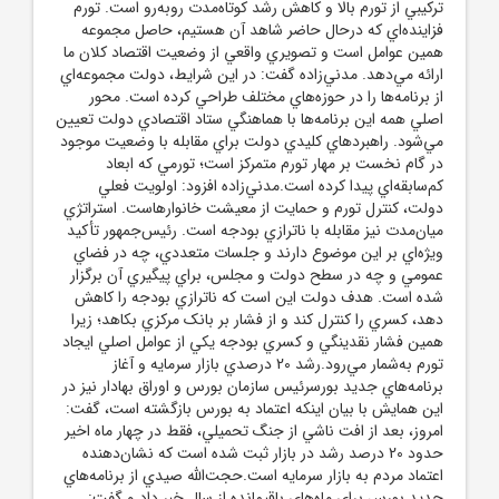
ترکيبي از تورم بالا و کاهش رشد کوتاه‌مدت روبه‌رو است. تورم
فزاينده‌اي که درحال حاضر شاهد آن هستيم، حاصل مجموعه
همين عوامل است و تصويري واقعي از وضعيت اقتصاد کلان ما
ارائه مي‌دهد. مدني‌زاده گفت: در اين شرايط، دولت مجموعه‌اي
از برنامه‌ها را در حوزه‌هاي مختلف طراحي کرده است. محور
اصلي همه اين برنامه‌ها با هماهنگي ستاد اقتصادي دولت تعيين
مي‌شود. راهبردهاي کليدي دولت براي مقابله با وضعيت موجود
در گام نخست بر مهار تورم متمرکز است؛ تورمي که ابعاد
کم‌سابقه‌اي پيدا کرده است.مدني‌زاده افزود: اولويت فعلي
دولت، کنترل تورم و حمايت از معيشت خانوارهاست. استراتژي
ميان‌مدت نيز مقابله با ناترازي بودجه است. رئيس‌جمهور تأکيد
ويژه‌اي بر اين موضوع دارند و جلسات متعددي، چه در فضاي
عمومي و چه در سطح دولت و مجلس، براي پيگيري آن برگزار
شده است. هدف دولت اين است که ناترازي بودجه را کاهش
دهد، کسري را کنترل کند و از فشار بر بانک مرکزي بکاهد؛ زيرا
همين فشار نقدينگي و کسري بودجه يکي از عوامل اصلي ايجاد
تورم به‌شمار مي‌رود.رشد 20 درصدي بازار سرمايه و آغاز
برنامه‌هاي جديد بورسرئيس سازمان بورس و اوراق بهادار نيز در
اين همايش با بيان اينکه اعتماد به بورس بازگشته است، گفت:
امروز، بعد از افت ناشي از جنگ تحميلي، فقط در چهار ماه اخير
حدود 20 درصد رشد در بازار ثبت شده است که نشان‌دهنده
اعتماد مردم به بازار سرمايه است.حجت‌الله صيدي از برنامه‌هاي
جديد بورس براي ماه‌هاي باقيمانده از سال خبر داد و گفت: