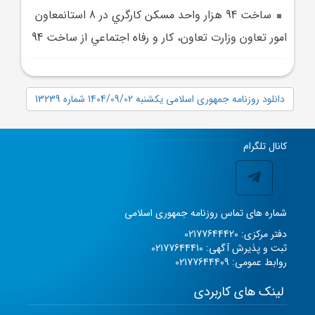
ساخت 94 هزار واحد مسکن کارگري در 8 استانمعاون
امور تعاون وزارت تعاون، کار و رفاه اجتماعي از ساخت 94
دانلود روزنامه جمهوری اسلامی یکشنبه 1404/09/02 شماره 13239
کانال تلگرام
شماره های تماس روزنامه جمهوری اسلامی
دفتر مرکزی: 02177644420
ثبت و پذیرش آگهی: 02177644410
روابط عمومی: 02177644409
لینک های کاربردی