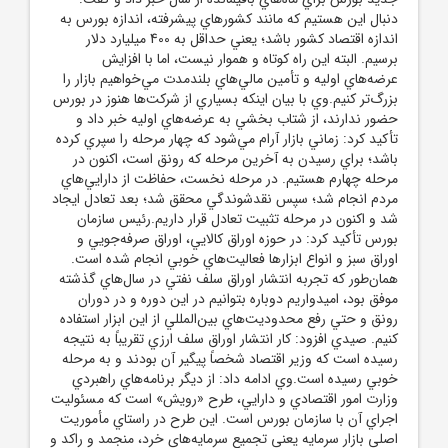
دنبال اين هستيم که مانند کشورهاي پيشرفته، اندازه بورس‌ به
اندازه اقتصاد کشور باشد؛ يعني حداقل به 400 ميليارد دلار
برسيم. البته اين راه کوتاه و هموار نيست، اما با افزايش
عرضه‌هاي اوليه و تأمين مالي‌هاي بلندمدت مي‌خواهيم بازار را
بزرگ‌تر کنيم.وي با بيان اينکه بسياري از شرکت‌ها هنوز در بورس
حضور ندارند، از شتاب بخشي به عرضه‌هاي اوليه خبر داد و
تأکيد کرد: زماني بازار آرام مي‌شود که چهار مرحله را سپري کرده
باشد؛ براي رسيدن به آخرين مرحله که رونق است، اکنون در
مرحله چهارم هستيم. در مرحله نخست، حفاظت از دارايي‌هاي
مردم انجام شد؛ سپس نقدشوندگي محقق شد؛ بعد تعادل ايجاد
شد و اکنون در مرحله تثبيت تعادل قرار داريم.رئيس سازمان
بورس تأکيد کرد: در حوزه اوراق کالايي، اوراق صرفه‌جويي و
اوراق سبز و انواع ابزارها فعاليت‌هاي خوبي انجام شده است.
همان‌طور که تجربه انتشار اوراق سلف نفتي در سال‌هاي گذشته
موفق بود، اميدواريم دوباره بتوانيم در اين دوره و در دوران
رونق و حتي رفع محدوديت‌هاي بين‌المللي از اين ابزار استفاده
کنيم. صيدي افزود: کار انتشار اوراق سلف ارزي تقريباً به نتيجه
رسيده است که وزير اقتصاد شخصاً پيگير آن بودند و به مرحله
خوبي رسيده است.وي ادامه داد: از ديگر برنامه‌هاي راهبردي
وزارت امور اقتصادي و دارايي، طرح «رويش» است که مسئوليت
اجراي آن با سازمان بورس است. اين طرح در راستاي مأموريت
اصلي بازار سرمايه يعني تجميع سرمايه‌هاي خرد، منجمد و راکد و