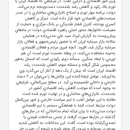
وزير امور اقتصادي و دارايي گفت: در شرايطي که اقتصاد ايران با
تورم بالا، رکود و کاهش رشد بلندمدت دست‌وپنجه نرم مي‌کند،
دولت برنامه مهار تورم و اصلاح ناترازي‌هاي ساختاري را در صدر
سياست‌هاي اقتصادي خود قرار داده است. تمرکز بر کاهش
کسري بودجه، کنترل فشار نقدينگي بر بانک مرکزي و حمايت از
معيشت خانوارها، محور اصلي راهبرد اقتصادي دولت در ماه‌هاي
پيش‌روست.به گزارش ايرنا، سيد علي مدني‌زاده در همايش
سالانه بازار سرمايه ايران که با حضور رئيس‌جمهور و فعالان بازار
سرمايه برگزار شد، افزود: آنچه امروز مردم و فعالان اقتصادي
به‌عينه مشاهده مي‌کنند، در وهله نخست تورم است؛ آن هم
تورمي با ابعاد سنگين. مسأله دوم، رکودي است که امسال به‌طور
محسوس شکل گرفته و مسئله سوم، کاهش بلندمدت رشد
اقتصاد ايران است که بيش از يک دهه از آغاز آن مي‌گذرد.وي
يادآورشد: عوامل ايجادکننده اين چالش‌ها را مي‌توان در 2 دسته
خارجي و داخلي تقسيم‌بندي کرد. در سطح بين‌المللي، شرايطي
به وجود آمده که موجب کاهش رشد اقتصادي کشور در
بلندمدت، ناترازي‌هاي ساختاري و در نهايت تورم شده است.
مقابله با اين عوامل اغلب با تيم سياست خارجي و امور بين‌الملل
دولت مرتبط است، البته با هماهنگي مستمر با تيم اقتصادي
دولت.مدني‌زاده با بيان اينکه تمام مداخلاتي که در سال‌هاي
گذشته در بازارها صورت گرفته، از جنس مداخلات قيمتي يا
تصدي‌گرايانه بوده است، گفت: اين مداخلات به کاهش شديد
بهره‌وري سرمايه و نيروي کار منجر شده و نتيجه آن چيزي جز