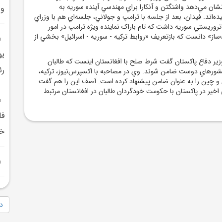
شان مي‌دهد واشنگتن و آنکارا براي مهندسي آينده سوريه به
و 
ده‌اند. فيدان، بعد از جلسه با ترامپ و جولاني، جلسه‌اي هم با وزراي
روريستي سوريه داشت که تام باراک نماينده ويژه ترامپ در امور
ساز» دانست که بازتعريف «روابط ترکيه - سوريه - اسرائيل» بخشي از
يو
ر دفاع پاکستان گفت شرط صلح با افغانستان اينست که طالبان
رئ
شورهاي دوست ضامن شوند. وي در مصاحبه با اکسپرس‌نيوز، ترکيه،
ان و چين را به عنوان ضامن پيشنهاد کرده است. آصف اين را هم گفت
اخير در پاکستان با حکومت خودگردان طالبان در افغانستان مرتبط
فل
خا
دا