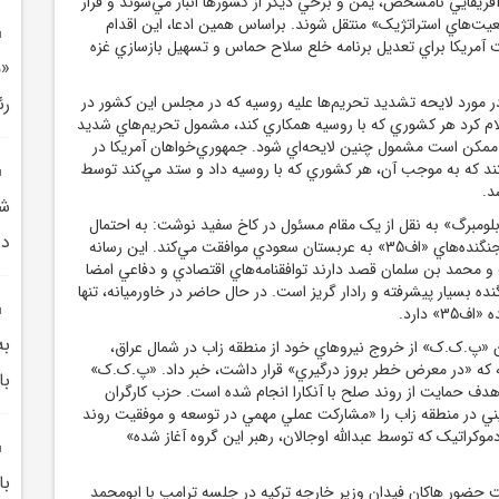
فريقايي نامشخص، يمن و برخي ديگر از کشورها انبار مي‌شوند و قرار
عيت‌هاي استراتژيک» منتقل شوند. براساس همين ادعا، اين اقدام
 آمريکا براي تعديل برنامه خلع سلاح حماس و تسهيل بازسازي غزه
«م
ر مورد لايحه تشديد تحريم‌ها عليه روسيه که در مجلس اين کشور در
رئ
م کرد هر کشوري که با روسيه همکاري کند، مشمول تحريم‌هاي شديد
 ممکن است مشمول چنين لايحه‌اي‌ شود. جمهوري‌خواهان آمريکا در
د که به موجب آن، هر کشوري که با روسيه داد و ستد مي‌کند توسط
د.
شه
بلومبرگ» به نقل از يک مقام مسئول در کاخ سفيد نوشت: به احتمال
در
زياد، ترامپ با فروش جنگنده‌هاي «اف35» به عربستان سعودي موافقت مي‌کند. اين رسانه
 و محمد بن سلمان قصد دارند توافقنامه‌هاي اقتصادي و دفاعي امضا
» يک جنگنده بسيار پيشرفته و رادار گريز است. در حال حاضر در خاورميانه، تنها
» دارد.
به
 «پ.ک.ک» از خروج نيروهاي خود از منطقه زاب در شمال عراق،
يه که «در معرض خطر بروز درگيري» قرار داشت، خبر داد. «پ.ک.ک»
با
ا هدف حمايت از روند صلح با آنکارا انجام شده است. حزب کارگران
ي در منطقه زاب را «مشارکت عملي مهمي در توسعه و موفقيت روند
وکراتيک که توسط عبدالله اوجالان، رهبر اين گروه آغاز شده»
با
 حضور هاکان فيدان وزير خارجه ترکيه در جلسه ترامپ با ابومحمد