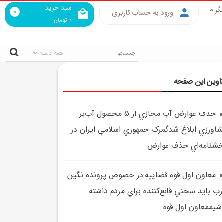
سبد خرید
گرام
0
ورود به حساب کاربری
0
تومان
اوین این صفحه
حذف عوارض آب مجازي از 5 محصول آب‌بر
اورزي ابلاغ شدگمرک جمهوري اسلامي ايران در
شنامه‌اي حذف عوارض
معاون اول قوه قضاييه:در خصوص پرونده نگين
ب بايد سخني قانع‌کننده براي مردم داشته
شيممعاون اول قوه