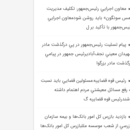
معاون اجرايي رئيس‌جمهور: تکليف مديريت
س سونگون» بايد روشن شودمعاون اجرايي
يس‌جمهور با تأکيد بر ل
پيام تسليت رئيس‌جمهور در پي درگذشت مادر
يدان معيني نجف‌آباديرئيس جمهور در پيامي
گذشت مادر بزرگوا
رئيس قوه قضاييه:مسئولين قضايي بايد نسبت
 رفع مسائل معيشتي مردم اهتمام داشته
شندرئيس قوه قضاييه گ
بازديد بازرس کل امور بانک‌ها و بيمه سازمان
زرسي از شعب موسسه مللبازرس کل امور بانک‌ها