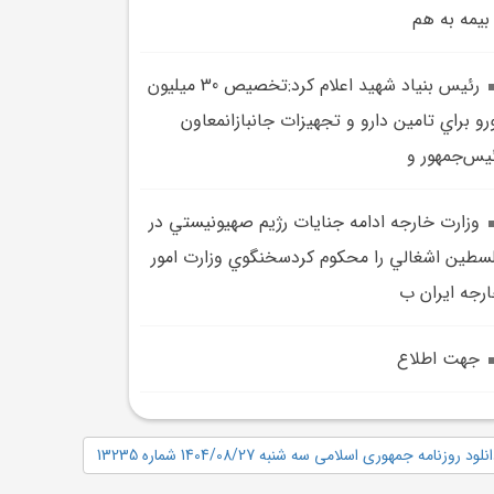
بيمه به هم
رئيس بنياد شهيد اعلام کرد:تخصيص 30 ميليون
رو براي تامين دارو و تجهيزات جانبازانمعاون
يس‌جمهور و
وزارت خارجه ادامه جنايات رژيم صهيونيستي در
سطين اشغالي را محکوم کردسخنگوي وزارت امور
رجه ايران ب
جهت اطلاع
نلود روزنامه جمهوری اسلامی سه شنبه 1404/08/27 شماره 13235