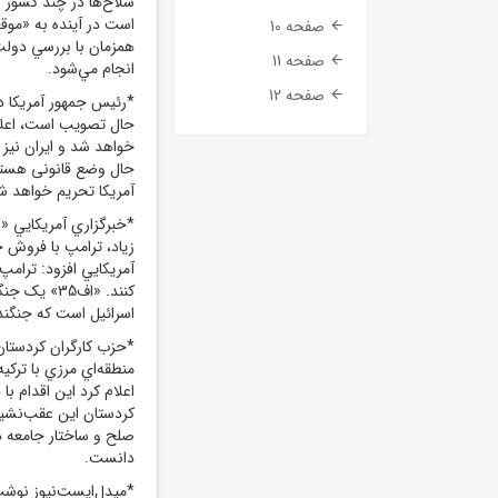
سلاح‌ها در چند کشور آ
است در آينده به «موق
صفحه 10
همزمان با بررسي دولت
صفحه 11
انجام مي‌شود.
صفحه 12
*رئيس جمهور آمريکا د
حال تصويب است، اعلا
خواهد شد و ايران نيز
حال وضع قانونی هستن
آمريکا تحريم خواهد ش
*خبرگزاري آمريکايي «
آمريکايي افزود: ترامپ
کنند. «اف35
اسرائيل است که جنگنده «اف35
*حزب کارگران کردستان
منطقه‌اي مرزي با ترک
اعلام کرد اين اقدام ب
کردستان اين عقب‌نشين
صلح و ساختار جامعه دم
دانست.
*ميدل‌ايست‌نيوز نوشت