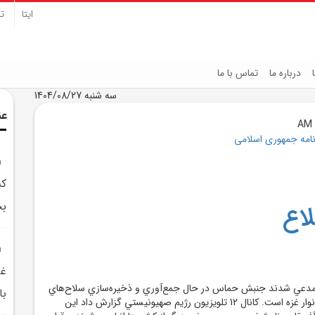
ایتا
تل
درباره ما
تماس با ما
سه شنبه 1404/08/27
عن
نامه جمهوری اسلامی
کش
بخ
اع
غر
ن مدعي شدند جنبش حماس در حال جمع‌آوري و ذخيره‌سازي سلاح‌هاي
با
پيشرفته خود خارج از نوار غزه است. کانال 12 تلويزيون رژيم صهيونيستي گزارش داد اين