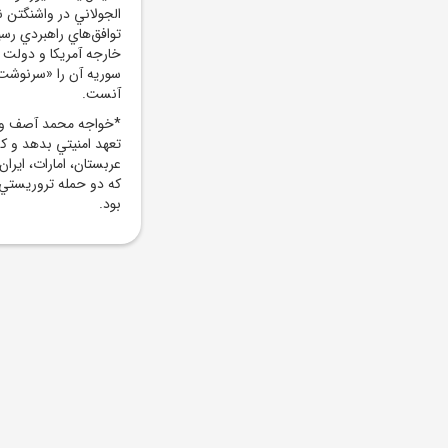
الجولاني در واشنگتن ن
توافق‌هاي راهبردي رسي
خارجه آمريکا و دولت ت
سوريه آن را «سرنوشت‌
آنست.
*خواجه محمد آصف وزي
تعهد امنيتي بدهد و ک
عربستان، امارات، اير
که دو حمله تروريستي 
بود.