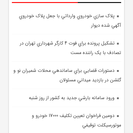
پلاک سازي خودروي وارداتي با جعل پلاک خودروي
آگهي شده ديوار
تشکيل پرونده براي فوت 4 کارگر شهرداري تهران در
تصادف با يک راننده مست
دستورات قضايي براي ساماندهي محلات شميران نو و
گلشن در بازديد ميداني مسئولان
ورود سامانه بارشي جديد به کشور از روز شنبه
دومين فراخوان تعيين تکليف 17000 خودرو و
موتورسيکلت توقيفي