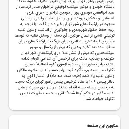
رئيس پليس راهور تهران بزرگ براي تعيين تکليف حدود 17000
دستگاه خودرو و موتور سيکلت توقيفي فراخوان صادر کرد.سردار
سيد ابوالفضل موسوي پور از دومين فراخوان اجراي طرح‌
شناسايي و تشکيل پرونده براي وسايل نقليه توقيفي- رسوبي
موجود در پارکينگ‌هاي شهر تهران خبر داد و گفت: با توجه به
لزوم حفظ حقوق شهروندي و جلوگيري از انباشت وسايل نقليه
توقيفي ناشي از اعمال قوانين، آن دسته از وسايل نقليه که توسط
مأمورين فرماندهي انتظامي تهران بزرگ به پارکينگ‌هاي تهران
منتقل شده‌اند؛ "خودروهايي که بيش از يکسال و موتور
سيکلت‌هايي که بيش از شش ماه" در پارکينگ‌ها‌ي شهر تهران‌
متوقف و چنانچه مالک براي ترخيص آن اقدامي انجام نداده
باشد؛ برابر دستورالعمل صادره ازسوي “قوه قضائيه” تعيين
تکليف مي‌شوند.وي تأکيد کرد: برابر دستورالعمل صادره، مالکان
وسايل نقليه ياد شده (ظرف مدت سه ماه) از انتشار آگهي به
دفاتر پليس + 10 يا ستاد ترخيص پليس راهور تهران بزرگ نسبت
به ترخيص وسيله نقليه اقدام نمايند، در غير اين صورت وسايل
نقليه مذکور در حکم "رها شده" تلقي و حسب مقررات تعيين
تکليف خواهند شد.
عناوین این صفحه