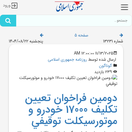
ورود
صفحه 5
شماره 13231
پنجشنبه 1404/08/22
11/13/2025 12:00:00 AM
ارسال شده توسط
روزنامه جمهوری اسلامی
گوناگون
239 بازدید
دومين فراخوان تعيين
تکليف 17000 خودرو و
موتورسيکلت توقيفي