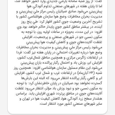
گفت: از روز شنبه سامانه بارشي جديدي وارد کشور خواهد شد،
اما تا پايان هفته در شهرهاي صنعتي تداوم آلودگي هوا
پيش‌بيني مي‌شود.صادق ضيائيان رئيس مرکز ملي پيش‌بيني و
مديريت بحران مخاطرات وضع هوا سازمان هواشناسي کشور با
تشريح آخرين وضعيت جوي کشور اظهار کرد: طي پنج روز
آينده، در بيشتر مناطق کشور جوي پايدار حاکم خواهد بود.وي
افزود: در اين مدت، به‌ويژه در ساعات اوليه روز، با توجه به
سکون نسبي جو در شهرهاي صنعتي و پرجمعيت، افزايش
غلظت آلاينده‌هاي جوي و کاهش کيفيت هوا پيش‌بيني
مي‌شود.رئيس مرکز ملي پيش‌بيني و مديريت بحران مخاطرات
وضع هوا درباره تغييرات احتمالي در پايان هفته نيز گفت: فردا
در ارتفاعات زاگرس مرکزي و همچنين مناطق شمال‌غرب کشور،
افزايش ابر، وزش باد و احتمال رگبار پراکنده باران پيش‌بيني
مي‌شود.اين مقام مسئول سازمان هواشناسي افزود: همچنين روز
شنبه (24 آبان‌ماه) در ارتفاعات غرب و شمال غرب کشور، افزايش
ابر و گاهي رگبار پراکنده انتظار مي‌رود که البته اين بارش‌ها
گسترده نخواهد بود.ضيائيان در پايان خاطرنشان کرد: با توجه
به سکون نسبي جو و نبود وزش باد مؤثر، انتظار مي‌رود غلظت
آلاينده‌هاي جوي در مناطق پرتردد شهري افزايش يابد. براساس
هشدار سطح زرد آلودگي هوا، کاهش کيفيت هوا در تهران و
ساير شهرهاي صنعتي کشور مورد انتظار است.