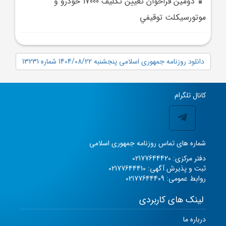
دومين فراخوان تعيين تکليف 17000 خودرو و
موتورسيکلت توقيفي
دانلود روزنامه جمهوری اسلامی پنجشنبه 1404/08/22 شماره 13231
کانال تلگرام
شماره های تماس روزنامه جمهوری اسلامی
دفتر مرکزی: 02177644420
ثبت و پذیرش آگهی: 02177644410
روابط عمومی: 02177644409
لینک های کاربردی
درباره ما