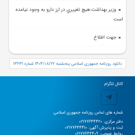
وزير بهداشت:هيچ تغييري در ارز دارو به وجود نيامده
است
جهت اطلاع
دانلود روزنامه جمهوری اسلامی پنجشنبه 1404/08/22 شماره 13231
کانال تلگرام
شماره های تماس روزنامه جمهوری اسلامی
دفتر مرکزی: 02177644420
ثبت و پذیرش آگهی: 02177644410
روابط عمومی: 02177644409