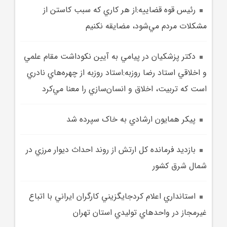
رئيس قوه قضاييه:از هر کاري که سبب کاستن از
مشکلات مردم مي‌شود، مضايقه نکنيم
دکتر پزشکيان در پيامي به آيين نکوداشت مقام علمي
و اخلاقي استاد رضا روزبه:استاد روزبه از چهره‌هاي نادري
است که تربيت، اخلاق و انسان‌سازي را معنا مي‌کرد
پيکر همايون ارشادي به خاک سپرده شد
بازديد فرمانده کل ارتش از روند احداث ديوار مرزي در
شمال شرق کشور
استانداري اعلام کردجايگزيني کارگران ايراني با اتباع
غيرمجاز در واحدهاي توليدي استان تهران