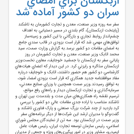
ازبکستان براي امضاي
سران دو کشور آماده شد
سفر سه روزه وزير صنعت، معدن و تجارت کشورمان به تاشکند
(پايتخت ازبکستان)، گام بلندي در مسير دستيابي به اهداف
چشم‌انداز روابط تجاري و بازرگاني با اين کشور و زمينه‌ساز
توافق‌هاي مهمي شد که قرار است بزودي در قالب سندي جامع
به امضاي مقامات دو کشور برسد.به گزارش وزارت صمت، سيد
محمد اتابک وزير صنعت، معدن و تجارت کشورمان در روز
پاياني سفر به ازبکستان با جمشيد خوجايف، معاون نخست‌وزير
ازبکستان مذاکره و رايزني کرد. در اين ديدار که اعضاي هيات‌هاي
کارشناسي دو کشور هم حضور داشتند، اتابک و خوجايف درباره
مفاد موافقتنامه جديد همکاري که قرار است بزودي امضاء شود،
به توافق رسيدند.وزير صمت همچنين با وزراي صنايع معدني،
سرمايه‌گذاري و تجارت ازبکستان ديدار و راه‌هاي رفع موانع،
ترسيم نقشه راه همکاري‌هاي ميان مدت و بلندمدت بين تهران و
تاشکند متناسب با اراده جدي مقامات عالي دو کشور را بررسي
کرد.بازديد از چند شرکت بزرگ صنعتي و پارک فناوري تاشکند و
گفت‌وگو با مديران ارشد اين شرکت‌ها از ديگر برنامه‌هاي سفر
وزير صمت در ازبکستان بود. سه تن از نمايندگان مجلس شوراي‌
اسلامي، رئيس سازمان توسعه تجارت ايران، رئيس هيات عامل
ايميدرو، مشاور وزير در امور پيگيري‌هاي ويژه و جمعي از مديران