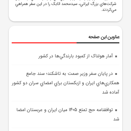
شرکت‌هاي بزرگ ايراني، سيدمحمد اتابک را در اين سفر همراهي
مي‌کردند.
عناوین این صفحه
آمار هولناک از کمبود بارندگي‌ها در کشور
در پايان سفر وزير صمت به تاشکند؛ سند جامع
همکاري‌هاي ايران و ازبکستان براي امضاي سران دو کشور
آماده شد
توافقنامه حج تمتع 1405 ميان ايران و عربستان امضا
شد