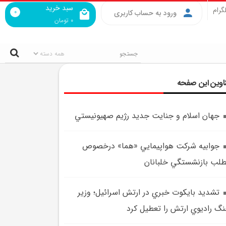
سبد خرید
گرام
0
ورود به حساب کاربری
0
تومان
اوین این صفحه
جهان اسلام و جنايت جديد رژيم صهيونيستي
جوابيه شرکت هواپيمايي «هما» درخصوص
لب بازنشستگي خلبانان
تشديد بايکوت خبري در ارتش اسرائيل؛ وزير
گ راديوي ارتش را تعطيل کرد