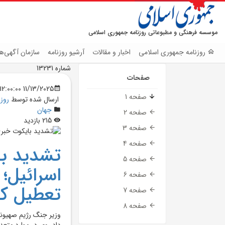
موسسه فرهنگی و مطبوعاتی روزنامه جمهوری اسلامی
روزنامه جمهوری اسلامی
اخبار و مقالات
آرشیو روزنامه
سازمان آگهی‌ها
شماره 13231
صفحات
11/13/2025 12:00:00 AM
صفحه 1
ارسال شده توسط
روز
جهان
صفحه 2
215 بازدید
صفحه 3
صفحه 4
تشديد با
صفحه 5
اسرائيل؛
صفحه 6
تعطيل کر
صفحه 7
صفحه 8
وزير جنگ رژيم صهيوني
داد. وي در موارد متع