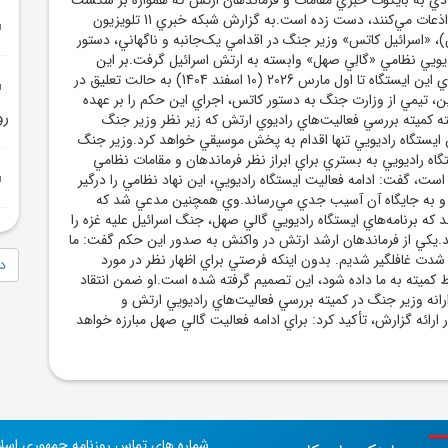
اين رژيم در جنگ غزه اذعات مي‌کنند، دست زده است.به گزارش شبکه خبري 11 تلويزيون
، «اسرائيل کاتس» وزير جنگ در اقدامي يک‌جانبه و ناگهاني، دستور
ديويي نظامي «گالِي صهل» وابسته به ارتش اسرائيل گرفت.بر اين
اساس، پخش برنامه‌هاي اين ايستگاه تا اول مارس 2026 (10 اسفند 1404) به حالت تعليق در
ين، تيمي از وزارت جنگ به دستور کاتس، اجراي اين حکم را بر عهده
رو
 کميته بررسي فعاليت‌هاي راديوي ارتش که زير نظر وزير جنگ
يستگاه راديويي تنها اقدام به پخش موسيقي خواهد کرد.وزير جنگ
تگاه راديويي به بستري براي ابراز نظر فرماندهان و مقامات نظامي
ست، گفت: ادامه فعاليت ايستگاه راديويي، اين نهاد نظامي را درگير
و به جايگاه آن آسيب جدي مي‌رساند.وي همچنين مدعي شد که
د که برنامه‌هاي ايستگاه راديويي گالي صهل، جنگ اسرائيل عليه غزه را
هد.يکي از فرماندهان ارشد ارتش در واکنش به صدور اين حکم گفت: ما
شدت غافلگير شديم. بدون اينکه فرصتي براي اظهار نظر در مورد
دا
 کميته به ما داده شود، اين تصميم گرفته شده است.او ضمن انتقاد
رانه وزير جنگ در کميته بررسي فعاليت‌هاي راديويي ارتش و
ارائه گزارش، تأکيد کرد: براي ادامه فعاليت گالي صهل مبارزه خواهد
شماره های تماس روزنامه جمهوری اسل