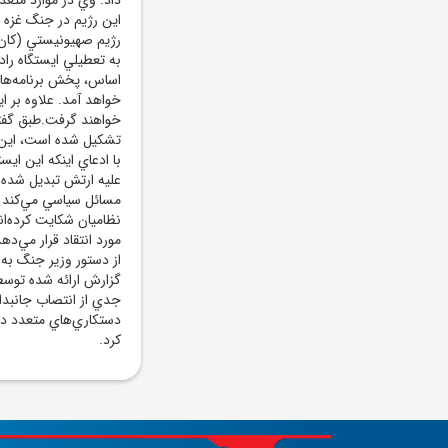
رژيم صهيونيستي (کان)
به تعطيلي ايستگاه را
خواهد آمد. علاوه بر ا
خواهند گرفت.طبق گفته
تشکيل شده است، اين ا
با ادعاي اينکه اين ايس
عليه ارتش تبديل شده ا
مسائل سياسي مي‌کند 
نظاميان شکايت کرده‌ان
مورد انتقاد قرار مي‌د
از دستور وزير جنگ به 
گزارش ارائه شده توسط
جدي از انتصاب جانبدا
دستکاري‌هاي متعدد در 
کرد.