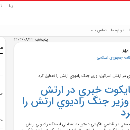
ایتا
تل
درباره ما
تماس با ما
پنجشنبه 1404/08/22
عن
نامه جمهوری اسلامی
يکوت خبري در ارتش
مط
 وزير جنگ راديوي ارتش را
د
جن
ستي در اقدامي ناگهاني دستور به تعطيلي ايستگاه راديويي ارتش
ددي به بايکوت خبري مقامات و فرماندهان ارتش که همواره بر شکست