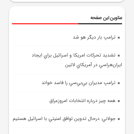
عناوین این صفحه
ترامپ بار ديگر هو شد
تشديد تحرکات امريکا و اسرائيل براي ايجاد
ايران‌هراسي در آمريکاي لاتين
ترامپ مديران بي‌بي‌سي را فاسد خواند
همه چيز درباره انتخابات امروزعراق
جولاني: درحال تدوين توافق امنيتي با اسرائيل هستيم