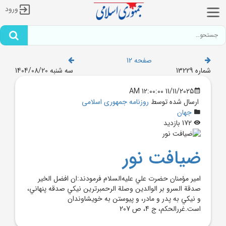
ورود
صفحه 12
شماره 13229
سه شنبه 1404/08/20
11/11/2025 12:00:00 AM
ارسال شده توسط
روزنامه جمهوری اسلامی
جهان
172 بازدید
ضيافت نور
امير مؤمنان حضرت علي عليه‌السلام فرمودند:ان افضل الخير
صدقة ‌السرو بر الوالدين وصلة الرحمبرترين نيکي صدقه پنهاني،
و نيکي به پدر و مادر، و پيوستن به خويشاوندان
است.غررالحکم، ج 4، ص 207