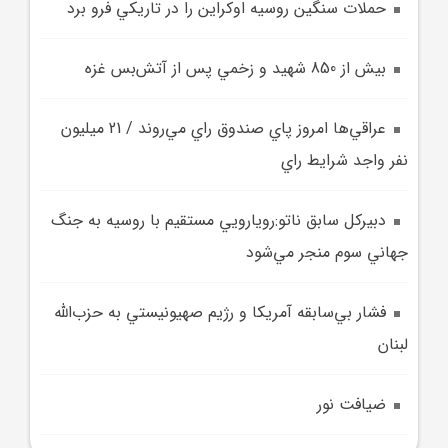
حملات سنگين روسيه اوکراين را در تاريکي فرو برد
بيش از 850 شهيد و زخمي پس از آتش‌بس غزه
عراقي‌ها امروز پاي صندوق راي مي‌روند / 21 ميليون
نفر واجد شرايط راي
دبيرکل سابق ناتو:رويارويي مستقيم با روسيه به جنگ
جهاني سوم منجر مي‌شود
فشار بي‌سابقه آمريکا و رژيم صهيونيستي به حزب‌الله
لبنان
ضيافت نور