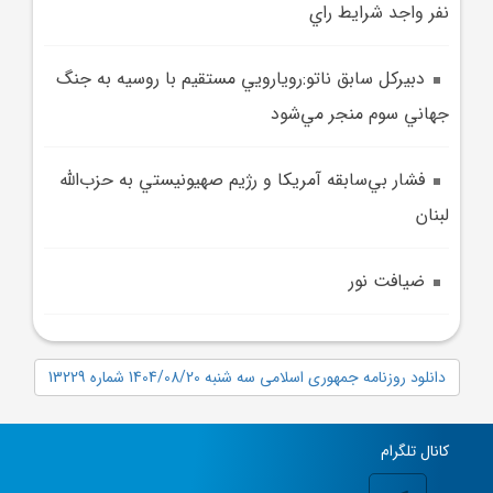
نفر واجد شرايط راي
دبيرکل سابق ناتو:رويارويي مستقيم با روسيه به جنگ
جهاني سوم منجر مي‌شود
فشار بي‌سابقه آمريکا و رژيم صهيونيستي به حزب‌الله
لبنان
ضيافت نور
دانلود روزنامه جمهوری اسلامی سه شنبه 1404/08/20 شماره 13229
کانال تلگرام