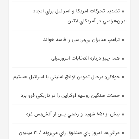
تشديد تحرکات امريکا و اسرائيل براي ايجاد
ايران‌هراسي در آمريکاي لاتين
ترامپ مديران بي‌بي‌سي را فاسد خواند
همه چيز درباره انتخابات امروزعراق
جولاني: درحال تدوين توافق امنيتي با اسرائيل هستيم
حملات سنگين روسيه اوکراين را در تاريکي فرو برد
بيش از 850 شهيد و زخمي پس از آتش‌بس غزه
عراقي‌ها امروز پاي صندوق راي مي‌روند / 21 ميليون