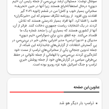
سوشال نوشت: مسئولان ارشد بي‌بي‌سي از جمله رئيس آن «تيم
ديوي» درحال استعفا/اخراج هستند زيرا آنها در حين «تحريف»
سخنراني بسيار خوب و کامل! من در ششم ژانويه 2021 گير
افتادند.وي افزود: از روزنامه تلگراف ممنونم که اين «خبرنگاران»
فاسد را افشا کرد. آنها افراد بسيار نادرستي هستند که تلاش
کردند در يک انتخابات رياست جمهوري دخالت کنند. فراتر از آن،
آنها از کشوري هستند که بسياري آن را متحد شماره يک ما
قلمداد مي‌کنند. چه اتفاق بدي براي دموکراسي.«تيم ديوي»
مديرکل و «دبورا ترنس» مدير اجرايي بخش خبر در بي‌بي‌سي در
پي گسترش انتقادات از گزارش‌هاي جانبدارانه اين شبکه، از
جمله تدوين جنجالي يکي از سخنراني‌هاي ترامپ از سمت خود
کناره‌گيري کردند.بي‌سي‌سي با اتهاماتي از جمله ناتواني در حفظ
بي‌طرفي سياسي در گزارش‌هاي خود از جمله پوشش خبري
ترامپ و جنگ اسرائيل عليه غزه روبرو بوده است.
عناوین این صفحه
ترامپ بار ديگر هو شد