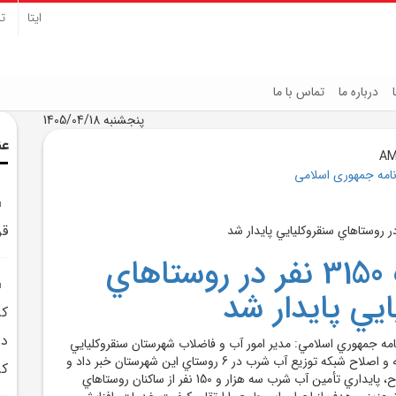
ایتا
تل
درباره ما
تماس با ما
پنجشنبه 1405/04/18
عن
نامه جمهوری اسلامی
قر
آب شرب 3150 نفر در روستاهاي
يي پايدار شد
دو
نامه جمهوري اسلامي: مدير امور آب و فاضلاب شهرستان سنقروکليايي
از اجراي عمليات توسعه و اصلاح شبکه توزيع آب شرب در 6 روستاي اين شهرستان خبر داد و
کر
گفت: با اجراي اين طرح، پايداري تأمين آب شرب سه هزار و 150 نفر از ساکنان روستاهاي