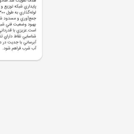
هدف تقويت شد.صادق ع
پايداري شبکه توزيع و ب
جمع‌آوري و مسدود شد
بهبود وضعيت فني شبکه
است.عزيزي با قدرداني
شناسايي نقاط داراي ت
آبرساني با جديت در دس
آب شرب فراهم شود.