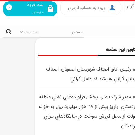
سبد خرید
گرام
0
ورود به حساب کاربری
0
تومان
اوین این صفحه
رئيس اتاق اصناف شهرستان اصفهان: اصناف
باني گراني هستند نه عامل گراني
مدير شرکت ملي پخش فرآورده‌هاي نفتي منطقه
کردستان: واريز بيش از 28 هزار ميليارد ريال به خزانه
لت از محل فروش سوخت در جايگاه‌هاي مرزي
دستان