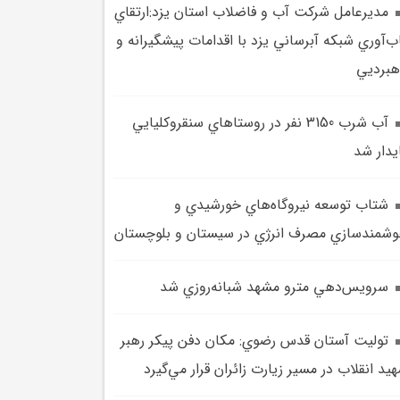
مديرعامل شرکت آب و فاضلاب استان يزد:ارتقاي
ب‌آوري شبکه آبرساني يزد با اقدامات پيشگيرانه و
هبرديي
آب شرب 3150 نفر در روستاهاي سنقروکليايي
يدار شد
شتاب توسعه نيروگاه‌هاي خورشيدي و
شمندسازي مصرف انرژي در سيستان و بلوچستان
سرويس‌دهي مترو مشهد شبانه‌روزي شد
توليت آستان قدس رضوي: مکان دفن پيکر رهبر
يد انقلاب در مسير زيارت زائران قرار مي‌گيرد