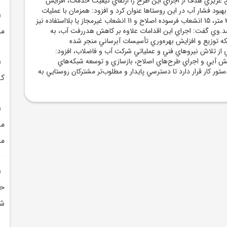
زيزي هدف از اجراي اين طرح را ارتقاي کيفيت خدمات، افزايش
هبود فشار آب در اين روستاها عنوان کرد و افزود: همزمان با عمليات
لوله‌گذاري به طول 300 متر، 15 انشعاب فرسوده اصلاح و 11 انشعاب غيرمجاز يا بلااستفاده نيز
مي
.وي گفت: اجراي اين اقدامات علاوه بر کاهش هدررفت آب، به
 توزيع و افزايش بهره‌وري تأسيسات آبرساني منجر شده
 از تلاش نيروهاي فني و عملياتي شرکت آب و فاضلاب، افزود:
نش آبي و اجراي طرح‌هاي اصلاح، بازسازي و توسعه شبکه‌هاي
تور کار قرار دارد تا دسترسي پايدار و مطلوب‌تر مشترکان روستايي به
کر
مي
مع
شه