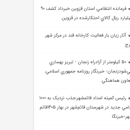
فرمانده انتظامي استان قزوين خبرداد کشف 90
ليارد ريال کالاي احتکارشده در قزوين
آثار زيان بار فعاليت کارخانه قند در مرکز شهر
ج
50 کيلومتر از آزادراه زنجان - تبريز بهسازي
‌شودزنجان- خبرنگار روزنامه جمهوري اسلامي:
اون هماهنگي
رئيس کميته امداد قائمشهر:جذب نزديک به 1000
حامي جديد در شهرستان قائم‌شهر در بهار 1405قائم
ر-خبرنگا