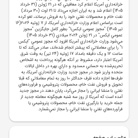
خزانه‌داري آمريکا اعلام کرد معافيتي که در 21 ژوئن (31 خرداد
1405) اعلام شد و به ايران اجازه مي‌داد تا 21 اوت (30 مرداد)
نفت خام و محصولات نفتي خود را به فروش برساند، لغو کرده
است.براساس اعلام وزارت خزانه‌داري آمريکا، از 7 ژوئيه 2026(16
تير 1405) "مجوز عمومي ايکس1" بطور کامل جايگزين "مجوز
عمومي ايکس" در 21 ژوئن 2026 ميلادي (31 خرداد 1405)
مي‌شود.وزارت خزانه‌داري آمريکا افزود که مجوز عمومي "ايکس
1" را براي معاملاتي که پيشتر انجام شده‌اند، صادر مي‌کند که تا
ساعت 12 و يک دقيقه بامداد 17 ژوئيه (24 تير) به وقت شرق
آمريکا اعتبار دارد، مشروط بر آنکه هرگونه پرداخت به اشخاص
تحريم‌شده به حسابي مسدود و داراي بهره در داخل ايالات
متحده واريز شود.در مجوز جديد وزارت خزانه‌داري آمريکا، به
طرف‌ها اجازه داده ظرف حداکثر 10 روز به تمام معاملاتي که قبلا
تحويل و فروش نفت خام، محصولات پتروشيمي و فراورده‌هاي
نفتي با منشا ايراني را مجاز مي‌کرد، پايان دهند.در مجوز جديد
آمده است که آمريکا از روز سه شنبه هيچگونه معامله جديد از
جمله خريد يا بارگيري نفت خام، محصولات پتروشيمي يا
فرآورده‌هاي نفتي با منشا ايراني را مجاز نمي‌شمارد.
عناوین این صفحه