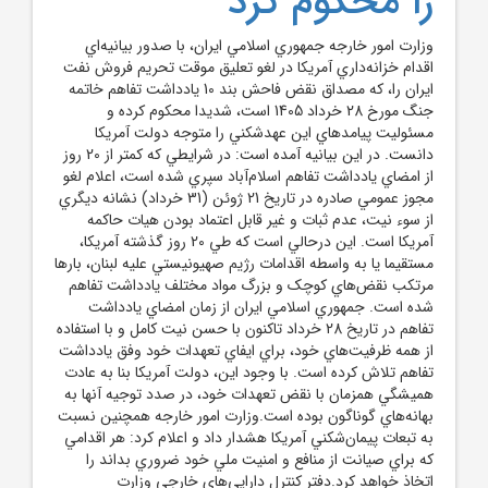
را محکوم کرد
وزارت امور خارجه جمهوري اسلامي ايران، با صدور بيانيه‌اي
اقدام خزانه‌داري آمريکا در لغو تعليق موقت تحريم فروش نفت
ايران را، که مصداق نقض فاحش بند 10 يادداشت تفاهم خاتمه
جنگ مورخ 28 خرداد 1405 است، شديدا محکوم کرده و
مسئوليت پيامدهاي اين عهدشکني را متوجه دولت آمريکا
دانست. در اين بيانيه آمده است: در شرايطي که کمتر از 20 روز
از امضاي يادداشت تفاهم اسلام‌آباد سپري شده است، اعلام لغو
مجوز عمومي صادره در تاريخ 21 ژوئن (31 خرداد) نشانه ديگري
از سوء نيت، عدم ثبات و غير قابل اعتماد بودن هيات حاکمه
آمريکا است. اين درحالي است که طي 20 روز گذشته آمريکا،
مستقيما يا به واسطه اقدامات رژيم صهيونيستي عليه لبنان، بارها
مرتکب نقض‌هاي کوچک و بزرگ مواد مختلف يادداشت تفاهم
شده است. جمهوري اسلامي ايران از زمان امضاي يادداشت
تفاهم در تاريخ 28 خرداد تاکنون با حسن نيت کامل و با استفاده
از همه ظرفيت‌هاي خود، براي ايفاي تعهدات خود وفق يادداشت
تفاهم تلاش کرده است. با وجود اين، دولت آمريکا بنا به عادت
هميشگي همزمان با نقض تعهدات خود، در صدد توجيه آنها به
بهانه‌هاي گوناگون بوده است.وزارت امور خارجه همچنين نسبت
به تبعات پيمان‌شکني‌ آمريکا هشدار داد و اعلام کرد: هر اقدامي
که براي صيانت از منافع و امنيت ملي خود ضروري بداند را
اتخاذ خواهد کرد.دفتر کنترل دارايي‌هاي خارجي وزارت