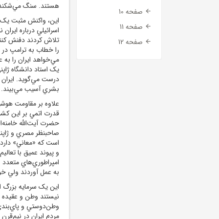
هستند. سنگ مي‌شکند ا
صفحه 10
اين، واکنش مثبت يک ک
صفحه 11
اسرائيلي درباره ايران
تلاش کردند دفنش کنند 
صفحه 12
يک استاد دانشگاه ژاپ
درست مي‌گويد. ايران م
بشري آسيب مي‌بيند. م
قدرت اتمي بر اين کشور
حضرت آيت‌الله خامنه‌ا
صاحبنظر مصري و ژاپني 
است که «معاني» دارد و
و پيوند عميق با تعالي
امپراطوري‌هاي متعدد غ
به عمل آوردند ولي خود
اين يک سرمايه بزرگ اس
نيستند وطن و عقيده خ
وطن‌دوستي و پاي‌بندي ب
مردم ايران در نيم‌قرن 