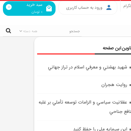
سبد خرید
گرام
0
ورود به حساب کاربری
0
تومان
اوین این صفحه
شهيد بهشتي و معرفي اسلام در تراز جهاني
روايت هجران
عقلانيت سياسي و الزامات توسعه تأملي بر غلبه
افع جناحي
اين سرمايه ملي را حفظ کنيد