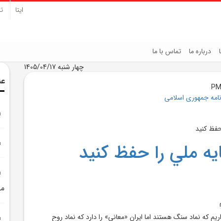
ایتا
تل
درباره ما
تماس با ما
چهار شنبه 1405/04/17
عن
نامه جمهوری اسلامی
يه ملي را حفظ کنيد
من
اريم که نماد سنگ هستند اما ايران «معانی» را دارد که نماد روح