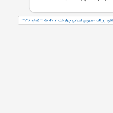
نلود روزنامه جمهوری اسلامی چهار شنبه 1405/04/17 شماره 13396