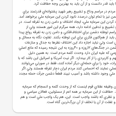
ا بايد قدر دانست و از آن بايد به بهترين وجه حفاظت کرد.
ردم در مراسم وداع و تشييع رهبر شهيد پشتوانه‌اي قدرتمند براي
 نيز با تمام توان درصدد نابود کردن اين سرمايه ملي برخواهد آمد.
کردن اين سرمايه ملي، ايجاد اختلاف و دامن زدن به تفرقه است. در
 تشييع و تدفين ادامه دارد، همه سرگرم اين امور هستند ولي از
مراسم توطئه دشمن براي اختلاف‌افکني و دامن زدن به تفرقه رواج پيدا
بايد از هم‌اکنون فکري براي اين توطئه بکنند. تفاوت نگاه به مسائل و
ست ولي نبايد اجازه داد اين اختلاف ‌نظرها به جدال و منازعات
سياسي منجر شوند. دشمن در جنگ‌هاي 12روزه و 40روزه به اين نتيجه رسيده که مانع اصلي
ي که عليه ايران دارد وحدت کلمه مردم است. به همين دليل
و کاربردي را از کار بيندازد. اگر نيت آمريکا و اسرائيل اين باشد که با
ات، خود را براي حمله‌اي ديگر آماده کنند، فقط در صورتي مي‌توانند
ملي نمايند که احساس کنند مردم ايران دچار تفرقه هستند ولي اگر
ملي وجود داشته باشد و آسيب نبيند قطعاً دشمن جرأت حمله مجدد
رين وظيفه عقلاي قوم اينست که از وحدت کلمه و انسجام که سرمايه
حفاظت از اين سرمايه بر همه اعم از مسئولين، فعالان سياسي و
ده و نظري که باشند واجب است. اين، هم يک واجب ملي است و هم
غفلت از آن يا تخلف از آن بزرگ‌ترين گناه است.