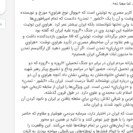
ما معنا نه».
اربر مصري به توئيتي است که «يووال نوح هراوي» مورخ و نويسنده
 نوشت و آن را يک «کشور – تمدن» دانست که تمام امپراطوري‌ها
دا
ولي نه‌تنها نتوانستند بلکه ايران بيشتر عمر کرد. هراوي اين توئيت
را خطاب به ترامپ در حاشيه اين تهديد وي در جنگ 40روزه عليه ايران که گفته بود
مي‌خواهد ايران را به عصر حجر برگرداند نوشت، توئيتي که 85 ميليون بازديدکننده داشت و
ني هم علاوه بر آن صاحبنظر مصري در تأييد هراوي نوشت: «هراوي
انند «دي‌ان‌اي» تمدن است. اگر آن را تغيير دهيد کل ارگانيسم تمدن
ا مديون ثبات فرهنگي ايران هستيم».
علاوه بر مقاومت هوشيارانه مردم ايران در برابر دو جنگ تحميلي 12روزه و 40روزه که دو
 تحميل کردند، حضور آنها در مراسم وداع و تشييع پيکر رهبر شهيد
ي و اعضاي خانواده‌شان به روشني نشان داد آنچه هراوي و آن دو
درباره ايران نوشته‌اند کاملاً درست است. ايران يک «کشور - تمدن»
 «دي‌ان‌اي» تمدن است. اين ويژگي‌ها را ايران از سابقه تاريخي خود
م اسلام ناب محمدي و علوي دارد. در طول قرون گذشته،
ربي و شرقي تلاش زيادي براي سلطه يافتن بر ايران و نابود کردن آن
شان نابود شدند و ايران ماند.
ت که ايران در اختيار دارد، سرمايه مردمي هوشيار و مقاوم که حاضر
ود را با هيچ چيز عوض کنند و با تکيه بر همين دو محور
ه آرمان‌هاي ديني بر تمام توطئه‌ها غلبه مي‌کنند. اين واقعيت را
اخير که با انواع فشارها و توطئه‌هاي بين‌المللي مواجه بودند به اثبات