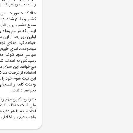
رساندند. اين سرمايه ر
حالا که حضور حماسي م
کشور و نظام شده، دشمن
سلاح دشمن براي نابود 
ايامي که مراسم وداع و
اولين روز بعد از اين 
خواهد کرد. عقلاي قوم 
موضوعات، امري طبيعي ا
رسيدنش به اهداف شوم
مي‌خواهد اين سلاح مهم 
استفاده از فرصت مذاکر
اين نيت شوم خود را ع
وحدت کلمه و انسجام 
نخواهد داشت.
بنابراين، اکنون مهم‌ت
ملي است حفاظت کنند. 
آحاد مردم با هر عقي
واجب ديني و اخلاقي و 