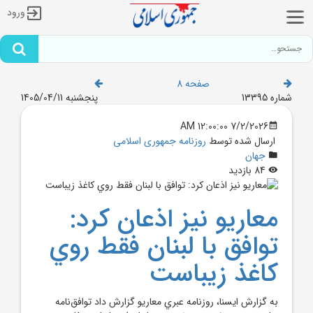
ورود
صفحه 8
شماره 13395
پنجشنبه 1405/04/11
7/2/2026 12:00:00 AM
ارسال شده توسط
روزنامه جمهوری اسلامی
جهان
84 بازدید
معاريو نيز اذعان کرد:
توافق با لبنان فقط روي
کاغذ زيباست
به گزارش ايسنا، روزنامه عبري معاريو گزارش داد توافق‌نامه