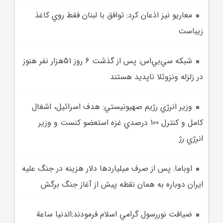
معاريو نيز اذعان کرد: توافق با لبنان فقط روي کاغذ
زيباست
شبکه سي‌بي‌اس: پس از گذشت 6 روز 51هزار نفر هنوز
در زلزله ونزوئلا ناپديد هستند
وزير انرژي رژيم صهيونيستي: هدف اسرائيل، اشغال
کامل و کنترل 100 درصدي غزه استعضو کنست و وزير
انرژي رژ
اوباما: پس از صرف ميليارد‌ها دلار هزينه در جنگ عليه
ايران دوباره به همان نقطه‌ پيش از آغاز جنگ برگش
ضيافت نوررسول گرامي اسلام فرمودند:الدنيا ساعة