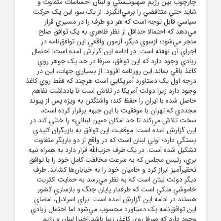
چارچوب بين رژيم صهيونيستي و لبنان احساسات متفاوت و
شايد حتي متناقضي را برمي‌انگيزد. از يک سو، اين يک حرکت
سياسي قابل توجه است که هر دو طرف را در مسيري قرار
مي‌دهد که احتمالا حداقل از نظر ظاهري به يک توافق صلح
منجر مي‌شود؛ ازسوي ديگر، آزمون واقعي اين توافق‌نامه در
اجراي آن نهفته است. در ادامه اين گزارش آمده است: احتمال
زيادي وجود دارد که اين توافق، صرفا در حد يک جوهر روي
کاغذ باقي بماند.اين روزنامه افزود: از بسياري جهات، اين در
درجه اول يک دستاورد آمريکايي است هرچند که فقط روي کاغذ
وجود دارد زيرا دولت آمريکا در تلاش است تا يادداشت تفاهم
حاصل شده با ايران را حفظ کند؛ واشنگتن به ويژه پس از پيوند
مجددي که تهران با موفقيت با اين جبهه برقرار کرده است،
سخت تلاش مي‌کند تا حد امکان «مين لبناني» را خنثي کند.در
اين گزارش آمده است: موفقيت اين توافق به بازيگران کليدي
بستگي دارد؛ اولي لبنان است که در واقع از دو بازيگر متفاوت
تشکيل شده است. در يک طرف حزب‌الله قرار دارد به همراه نبيه
بري، رئيس مجلس که به سرعت مخالفت کامل خود را با توافق
تحقيرآميز ابراز کرد و حاميان خود را به خيابان‌ها کشاند. طرف
ديگر دولت لبنان است که به نظر مي‌رسد به حمايت اکثريت
خاموشي متکي است که طرفدار پايان جنگ و بازسازي کشور
هستند.در ادامه اين گزارش آمده است: براي اسرائيل، امضاي
اين توافق‌نامه يک دستاورد محسوب مي‌شود اما احتمال زيادي
وجود دارد که صرفا روي کاغذ، زيبا باشد.اخيرا لبنان و رژيم