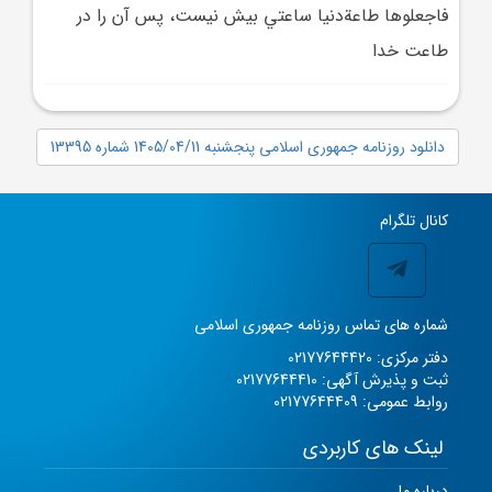
فاجعلوها طاعةدنيا ساعتي بيش نيست، پس آن را در
طاعت خدا
دانلود روزنامه جمهوری اسلامی پنجشنبه 1405/04/11 شماره 13395
کانال تلگرام
شماره های تماس روزنامه جمهوری اسلامی
دفتر مرکزی: 02177644420
ثبت و پذیرش آگهی: 02177644410
روابط عمومی: 02177644409
لینک های کاربردی
درباره ما