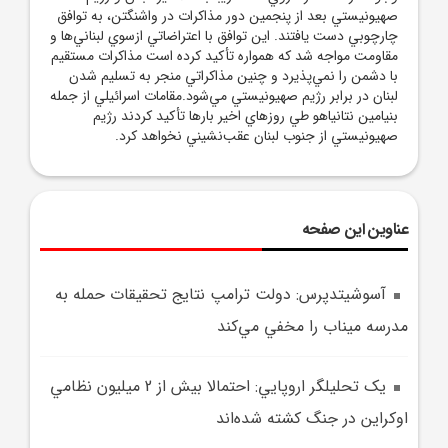
صهيونيستي بعد از پنجمين دور مذاکرات در واشنگتن، به توافق
چارچوبي دست يافتند. اين توافق با اعتراضاتي ازسوي لبناني‌ها و
مقاومت مواجه شد که همواره تأکيد کرده است مذاکرات مستقيم
با دشمن را نمي‌پذيرد و چنين مذاکراتي منجر به تسليم شدن
لبنان در برابر رژيم صهيونيستي مي‌شود.مقامات اسرائيلي از جمله
بنيامين نتانياهو طي روزهاي اخير بارها تأکيد کردند رژيم
صهيونيستي از جنوب لبنان عقب‌نشيني نخواهد کرد.
عناوین این صفحه
آسوشيتدپرس: دولت ترامپ نتايج تحقيقات حمله به
مدرسه ميناب را مخفي مي‌کند
يک تحليلگر اروپايي: احتمالا بيش از 2 ميليون نظامي
اوکراين در جنگ کشته شده‌اند