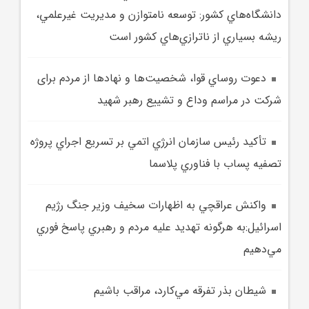
دانشگاه‌هاي کشور: توسعه نامتوازن و مديريت غيرعلمي،
ريشه بسياري از ناترازي‌هاي کشور است
دعوت روساي قوا، شخصيت‌ها و نهادها از مردم برای
شرکت در مراسم وداع و تشييع رهبر شهيد
تأکيد رئيس سازمان انرژي اتمي بر تسريع اجراي پروژه
تصفيه پساب با فناوري پلاسما
واکنش عراقچي به اظهارات سخيف وزير جنگ رژيم
اسرائيل:به هرگونه تهديد عليه مردم و رهبري پاسخ فوري
مي‌دهيم
شيطان بذر تفرقه مي‌کارد، مراقب باشيم