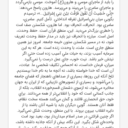
را بايد از ماجراي موسي و هارون(ع) آموخت. موسي بازمي‌گردد
و ماجراي سامري را مي‌بيند و مي‌پرسد. هارون پاسخ مي‌دهد:
«إِنِّي خَشِيتُ أَنْ تَقُولَ فَرَّقْتَ بَيْنَ بَنِي إِسْرَائِيلَ...»؛ ترسيدم
بگويي ميان بني‌اسرائيل تفرقه انداختي. تأمل کنيم. سامري،
سامري بود. انحراف، انحراف بود. اما هارون، شکستن صف امت
را خطري بزرگ‌تر مي‌ديد. اين، منطق قرآن است. حفظ وحدت،
اصل است. مبارزه با انحراف نيز بايد در مدار حفظ وحدت تعريف
شود، نه در مسير شکستن ستون خيمه جامعه. امروز نيز همين
منطق جاري است. ملت، با وحدت زنده است. هر که به اين
سرمايه آسيب بزند، به حيات ملي آسيب زده است حتي اگر
نيتش خير باشد. نيت خوب، جاي عمل درست را نمي‌گيرد.
ميزان، فرمان خداست، نه احساس تکليف شخصي ما. عبادت،
آن است که خدا خواسته باشد، نه آنچه ما به نام خدا بپسنديم.
تلخ آنکه اين روزها، بسياري از صداهاي ناهنجار که فضاي جامعه
را مي‌آشوبد و بسياري از تصويرهاي نازيبايي که از ايران به جهان
مخابره مي‌شود، نه ازسوي دشمنان قسم‌خورده انقلاب، بلکه از
جانب کساني است که خود را انقلابي‌تر از همه مي‌دانند. براي
خود، حق انحصاري قائلند و گمان مي‌کنند هسته سخت نظام،
فقط آنان‌ هستند. گويي ديگران بايد يا شبيه آنان باشند يا از
دايره انقلاب بيرون بروند. با اين منطق، وحدت شکل نمي‌گيرد.
اگر چنين قرائتي در صدر اسلام ميدان‌دار بود، بعيد بود امت
واحده‌اي شکل بگيرد. اين نگاه، بيش از آنکه جاذبه داشته باشد،
دافعه مي‌آفريند. بيش از آنکه جمع کند، حذف مي‌کند. بيش از