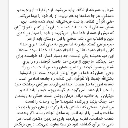
شيطان، هميشه از شکاف وارد مي‌شود. از درِ تفرقه. از پنجره دو
دستگي. هر جا صف‌ها به هم بريزد، او راه خود را پيدا مي‌کند.
حتي اگر آن شکاف، با نيت قربه‌الي‌الله ايجاد شده باشد. اين،
همان نقطه‌اي است که بايد همه ما در آن تأمل کنيم. به‌ويژه آنان
که بيش از همه از خدا سخن مي‌گويند و خود را سرباز بي‌ادعاي
دين و انقلاب مي‌دانند. سخني با اين دوستان بايد از سر
خيرخواهي گفت. برادرانه اما صريح به جاي آنکه «براي خدا»
کاري انجام دهيد، «کاري را انجام دهيد که خدا فرموده است».
اين دو، هميشه يکي نيست. چه بسيار کسان که خواستند براي
خدا بجنگند اما چون از فرمان خدا فاصله گرفتند، راه را براي
شيطان هموار کردند. راه امن، همان راه نص است. همان راه
وحي. همان که خدا بي‌هيچ ابهامي فرموده است: «وَاعْتَصِمُوا
بِحَبْلِ‌الله جَمِيعًا وَلَا تَفَرَّقُوا». اين نقشه راه جامعه اسلامي است.
نسخه امروز ما نيز هست. خدا نمي‌فرمايد هر کس برداشت خود
را محور قرار دهد. نمي‌گويد هر گروه، پرچم خود را بلند کند و
ديگران را به حاشيه براند. فرمان روشن است، همگي به ريسمان
خدا چنگ بزنيد و پراکنده نشويد.9 قرآن، وحدت را نعمت
مي‌شمارد. نعمتي که دشمنان را برادر کرد، دل‌هاي دور را نزديک
ساخت و امتي را از لبه آتش به ساحل نجات رساند. اگر وحدت،
نعمت خداست، تفرقه بي‌ترديد بازي در زمين دشمن است. هر
نامي که بر آن گذاشته شود در معنا تفاوت نمي‌کند. درس بزرگ‌تر