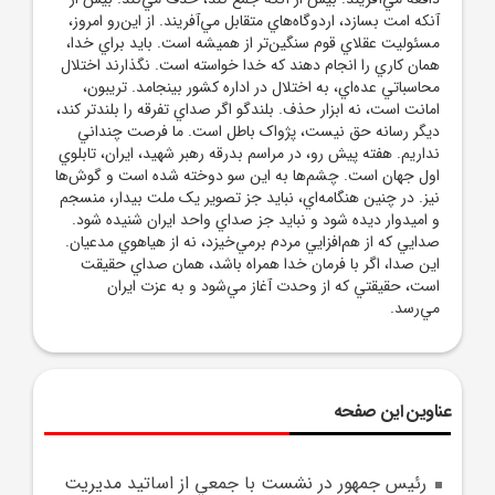
آنکه امت بسازد، اردوگاه‌هاي متقابل مي‌آفريند. از اين‌رو امروز،
مسئوليت عقلاي قوم سنگين‌تر از هميشه است. بايد براي خدا،
همان کاري را انجام دهند که خدا خواسته است. نگذارند اختلال
محاسباتي عده‌اي، به اختلال در اداره کشور بينجامد. تريبون،
امانت است، نه ابزار حذف. بلندگو اگر صداي تفرقه را بلندتر کند،
ديگر رسانه حق نيست، پژواک باطل است. ما فرصت چنداني
نداريم. هفته پيش رو، در مراسم بدرقه رهبر شهيد، ايران، تابلوي
اول جهان است. چشم‌ها به اين سو دوخته شده است و گوش‌ها
نيز. در چنين هنگامه‌اي، نبايد جز تصوير يک ملت بيدار، منسجم
و اميدوار ديده شود و نبايد جز صداي واحد ايران شنيده شود.
صدايي که از هم‌افزايي مردم برمي‌خيزد، نه از هياهوي مدعيان.
اين صدا، اگر با فرمان خدا همراه باشد، همان صداي حقيقت
است، حقيقتي که از وحدت آغاز مي‌شود و به عزت ايران
مي‌رسد.
عناوین این صفحه
رئيس جمهور در نشست با جمعي از اساتيد مديريت