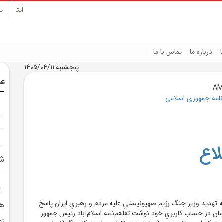
ایتا
تل
درباره ما
تماس با ما
پنجشنبه 1405/04/11
عن
نامه جمهوری اسلامی
اع
شه
تهديد وزير جنگ رژيم صهيونيستي عليه مردم و رهبري ايران پاسخ
هن
ان در حساب کاربري خود نوشت تفاهم‌نامه اسلام‌آباد رئيس‌ جمهور
زم