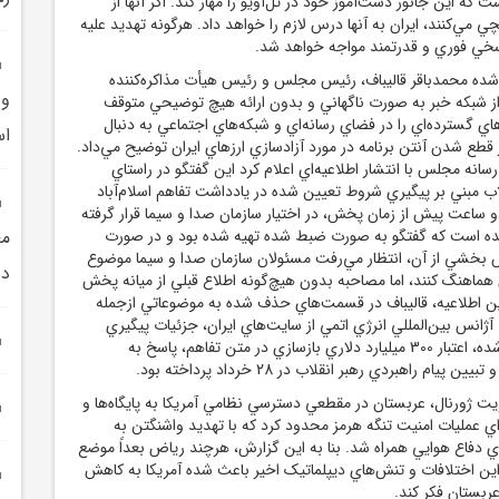
ت که اين جانور دست‌آموز خود در تل‌آويو را مهار کند. اگر آنها از
ي مي‌کنند، ايران به آنها درس لازم را خواهد داد. هرگونه تهديد عليه
اسخي فوري و قدرتمند مواجه خواهد شد.
ه محمدباقر قاليباف، رئيس مجلس و رئيس هيأت مذاکره‌کننده
و 
 از شبکه خبر به‌ صورت ناگهاني و بدون ارائه هيچ توضيحي متوقف
اي گسترده‌اي را در فضاي رسانه‌اي و شبکه‌هاي اجتماعي به دنبال
ا
قطع شدن آنتن برنامه در مورد آزادسازي ارزهاي ايران توضيح مي‌داد.
رسانه مجلس با انتشار اطلاعيه‌اي اعلام کرد اين گفتگو در راستاي
اب مبني بر پيگيري شروط تعيين ‌شده در يادداشت تفاهم اسلام‌آباد
 ساعت پيش از زمان پخش، در اختيار سازمان صدا و سيما قرار گرفته
آمده است که گفتگو به‌ صورت ضبط ‌شده تهيه شده بود و در صورت
مع
بخشي از آن، انتظار مي‌رفت مسئولان سازمان صدا و سيما موضوع
دن
 هماهنگ کنند، اما مصاحبه بدون هيچ‌گونه اطلاع قبلي از ميانه پخش
 اطلاعيه، قاليباف در قسمت‌هاي حذف ‌شده به موضوعاتي ازجمله
آژانس بين‌المللي انرژي اتمي از سايت‌هاي ايران، جزئيات پيگيري
آزادسازي اموال بلوکه ‌شده، اعتبار 300 ميليارد دلاري بازسازي در متن تفاهم، پاسخ به
يام راهبردي رهبر انقلاب در 28 خرداد پرداخته بود.
ت ژورنال، عربستان در مقطعي دسترسي نظامي آمريکا به پايگاه‌ها و
ي عمليات امنيت تنگه هرمز محدود کرد که با تهديد واشنگتن به
ي دفاع هوايي همراه شد. بنا به اين گزارش، هرچند رياض بعداً موضع
 اين اختلافات و تنش‌هاي ديپلماتيک اخير باعث شده آمريکا به کاهش
بستان فکر کند.