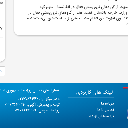
قط
مايت از گروه‌هاي تروريستي فعال در افغانستان متهم کرد.
زارت خارجه پاکستان گفت: هند از گروه‌هاي تروريستي فعال در
د. وي افزود: اين اقدام هند بخشي از سياست‌هاي بي‌ثبات‌کننده
.
17 تير منتشر خ
دا
شماره های تماس روزنامه جمهوری اسل
لینک های کاربردی
دفتر مرکزی: 02177644420
درباره ما
ثبت و پذیرش آگهی: 02177644410
تماس با ما
روابط عمومی: 02177644409
برنامه‌های آینده