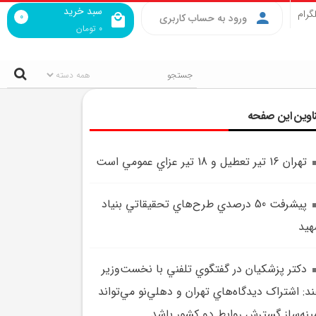
سبد خرید
گرام
0
ورود به حساب کاربری
0
تومان
اوین این صفحه
تهران 16 تير تعطيل و 18 تير عزاي عمومي است
پيشرفت 50 درصدي طرح‌هاي تحقيقاتي بنياد
يد
دکتر پزشکيان در گفتگوي تلفني با نخست‌وزير
د: اشتراک ديدگاه‌هاي تهران و دهلي‌نو مي‌تواند
ينه‌ساز گسترش روابط دو کشور باشد