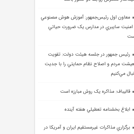
معاون اول رئيس‌جمهور: آموزش هوش مصنوعي
امنيت سايبري در مدارس يک ضرورت حياتي
ست
رئيس جمهور در جلسه هيئت دولت: تقويت
يشت مردم و اصلاح نظام حمايتي را با جديت
بال مي‌کنيم
قاليباف: مذاکره يک روش مبارزه است
ابلاغ بخشنامه تعطيلي هفته آينده
برگزاري مذاکرات غيرمستقيم ايران و آمريکا در