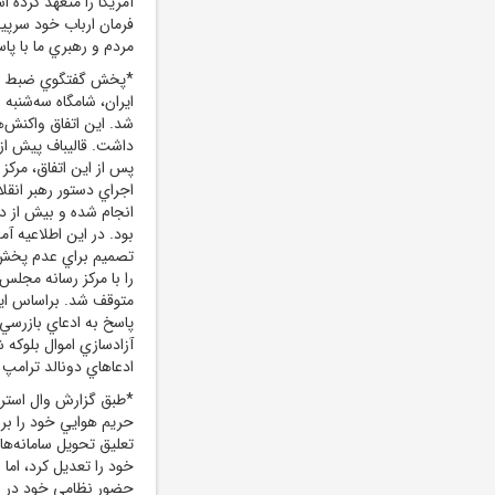
آمريکا را متعهد کرده اس
فرمان ارباب خود سرپيچ
مردم و رهبري ما با پ
*پخش گفتگوي ضبط‌ شد
ايران، شامگاه سه‌شنبه
شد. اين اتفاق واکنش‌ه
داشت. قاليباف پيش از 
پس از اين اتفاق، مرکز 
اجراي دستور رهبر انقل
انجام شده و بيش از دو
بود. در اين اطلاعيه 
تصميم براي عدم پخش 
را با مرکز رسانه مجلس
متوقف شد. براساس اين
پاسخ به ادعاي بازرسي 
ادعاهاي دونالد ترامپ و تبيين پ
*طبق گزارش وال ‌استري
حريم هوايي خود را برا
تعليق تحويل سامانه‌ها
خود را تعديل کرد، اما
حضور نظامي خود در عر