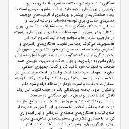
همکاري‌ها در حوزه‌هاي مختلف سياسي، اقتصادي، تجاري،
ترانزيتي و بين‌المللي وجود دارد. بر اين اساس، ضروري است با
ايجاد هماهنگي‌هاي بيشتر و بهره‌گيري از ظرفيت‌هاي موجود،
مسيرهاي جديدي براي توسعه مناسبات دوجانبه تعريف و
عملياتي شود.دکتر پزشکيان با اشاره به اشتراک ديدگاه‌هاي تهران
و دهلي‌نو در بسياري از موضوعات منطقه‌اي و بين‌المللي، به‌ويژه
در چارچوب سازمان‌ها و مجامع چندجانبه، تصريح کرد: اين
همسويي‌ها مي‌تواند زمينه‌ساز تقويت همکاري‌هاي راهبردي و
گسترش روابط همه‌جانبه ميان دو کشور باشد.رئيس جمهور در
بخش ديگري از اين گفت‌وگو، با اشاره به توافق حاصل‌شده براي
پايان دادن به درگيري‌ها و پايان جنگ، بر ضرورت پايبندي همه
طرف‌ها به تعهدات خود تأکيد کرد و گفت: جمهوري اسلامي
ايران به تعهدات خود پايبند است و اميدوار است طرف مقابل نيز
با حسن نيت و مسئوليت‌پذيري به مفاد توافق عمل کند تا زمينه
استقرار صلح، ثبات و امنيت پايدار در منطقه فراهم شود.دکتر
پزشکيان افزود: جامعه بين‌المللي بايد در جهت تثبيت اين روند
تلاش کند تا تجاوز و توسل به زور جايگاهي در مناسبات
بين‌المللي نداشته باشد.رئيس‌جمهور همچنين از مواضع سازنده
دولت هند و نقش شخص نخست‌وزير اين کشور در حمايت از
صلح، ثبات و همکاري‌هاي منطقه‌اي قدرداني و ابراز اميدواري
کرد که با همکاري کشورهاي مسئوليت‌پذير، تلاش‌هاي مخرب
برخي بازيگران براي برهم زدن امنيت و ثبات منطقه ناکام