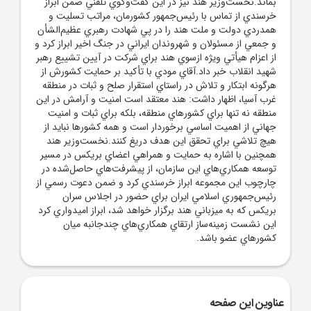
بماند.نخست‌وزير هند نيز در اين گفت‌وگوي تلفني ضمن ابراز
خرسندي از تماس با رئيس‌جمهور کشورمان، مراتب تسليت و
همدردي دولت و ملت هند را در پي شهادت رهبري عظيم‌الشأن
و جمعي از مسئولان و شهروندان ايراني در جنگ اخير ابراز کرد و
از اعزام هيأتي ويژه ازسوي هند براي شرکت در آيين تشييع رهبر
شهيد انقلاب خبر داد.آقاي مودي با تأکيد بر حمايت کشورش از
هرگونه ابتکار و تلاش در راستاي استقرار صلح و ثبات در منطقه
غرب آسيا، اظهار داشت: هند معتقد است امنيت و آرامش در اين
منطقه نه تنها براي کشورهاي منطقه، بلکه براي ثبات و امنيت
جهاني از اهميت اساسي برخوردار است و همه کشورها نبايد از
هيچ تلاشي براي تحقق اين هدف دريغ کنند.نخست‌وزير هند
همچنين با اشاره به حمايت و همراهي اعضاي بريکس در مسير
توسعه همکاري‌هاي اين سازمان، از پيشرفت‌هاي حاصل‌شده در
چارچوب اين مجموعه ابراز خرسندي کرد و ضمن دعوت رسمي از
رئيس‌جمهوري اسلامي ايران براي حضور در اجلاس سران
بريکس که به ميزباني هند برگزار خواهد شد، ابراز اميدواري کرد
اين نشست زمينه‌ساز ارتقاي همکاري‌هاي چندجانبه ميان
کشورهاي عضو باشد.
عناوین این صفحه