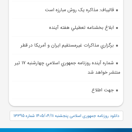
قاليباف: مذاکره يک روش مبارزه است
ابلاغ بخشنامه تعطيلي هفته آينده
برگزاري مذاکرات غيرمستقيم ايران و آمريکا در قطر
شماره آينده روزنامه جمهوري اسلامي چهارشنبه 17 تير
منتشر خواهد شد
جهت اطلاع
دانلود روزنامه جمهوری اسلامی پنجشنبه 1405/04/11 شماره 13395