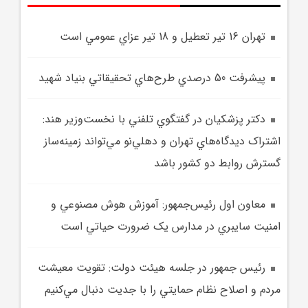
تهران 16 تير تعطيل و 18 تير عزاي عمومي است
پيشرفت 50 درصدي طرح‌هاي تحقيقاتي بنياد شهيد
دکتر پزشکيان در گفتگوي تلفني با نخست‌وزير هند:
اشتراک ديدگاه‌هاي تهران و دهلي‌نو مي‌تواند زمينه‌ساز
گسترش روابط دو کشور باشد
معاون اول رئيس‌جمهور: آموزش هوش مصنوعي و
امنيت سايبري در مدارس يک ضرورت حياتي است
رئيس جمهور در جلسه هيئت دولت: تقويت معيشت
مردم و اصلاح نظام حمايتي را با جديت دنبال مي‌کنيم