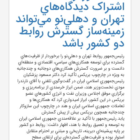
اشتراک ديدگاه‌هاي
تهران و دهلي‌نو مي‌تواند
زمينه‌ساز گسترش روابط
دو کشور باشد
رئيس‌جمهور روابط تهران و دهلي‌نو را برخوردار از ظرفيت‌هاي
گسترده براي توسعه همکاري‌هاي سياسي، اقتصادي و منطقه‌اي
دانست و بر ضرورت گسترش همکاري‌هاي دوجانبه و چندجانبه
به ويژه در چارچوب بريکس تأکيد کرد.دکتر مسعود پزشکيان
رئيس‌جمهوري اسلامي ايران در گفت‌وگوي تلفني با آقاي نارندرا
مودي نخست‌وزير هند، ضمن ابراز خرسندي از برنامه‌ريزي و
برگزاري موفق اجلاس وزيران نفت و انرژي کشورهاي عضو
بريکس در اين کشور، ابراز اميدواري کرد که همکاري‌ها و
تعاملات جمهوري اسلامي ايران و هند در چارچوب اين سازوکار
چندجانبه همچون بريکس بيش از پيش گسترش
يابد.رئيس‌جمهور با تأکيد بر علاقه‌مندي جمهوري اسلامي ايران
به توسعه و تعميق روابط با هند، اظهار داشت: روابط دو کشور
بر پايه پيشينه‌اي ديرينه، تاريخي و مبتني بر احترام متقابل
استوار بوده و ظرفيت‌هاي گسترده‌اي براي ارتقاي سطح